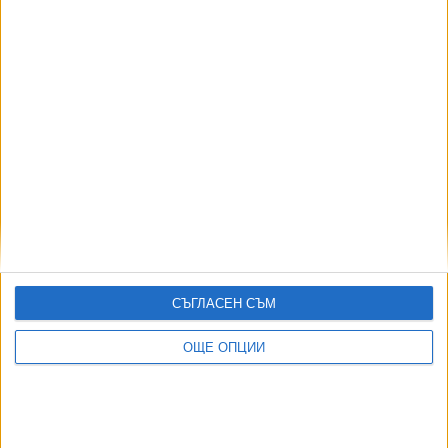
07 Авг. 2026
2913
Зеленски е шести по рейтинг в Украйна
07 Авг. 2026
2664
Хороскоп за петък
07 Авг. 2026
АВТОРИ
СЪГЛАСЕН СЪМ
ОЩЕ ОПЦИИ