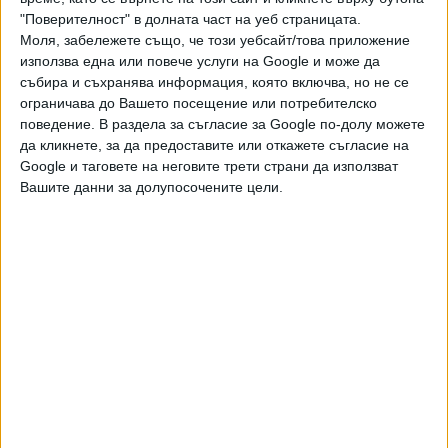
"Поверителност" в долната част на уеб страницата.
ПОСЛЕ
Разгледай всички
Моля, забележете също, че този уебсайт/това приложение
използва една или повече услуги на Google и може да
събира и съхранява информация, която включва, но не се
ограничава до Вашето посещение или потребителско
поведение. В раздела за съгласие за Google по-долу можете
да кликнете, за да предоставите или откажете съгласие на
Google и таговете на неговите трети страни да използват
Вашите данни за долупосочените цели.
Хавайската Богородица заплака с фентанилови сълзи
Видео
Разгледай всички