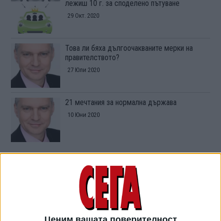
лежиш 10 г. за споделено пътуване
29 Окт. 2020
Това ли бяха дългоочакваните мерки на
правителството?
27 Юли 2020
21 мечтания за нормална държава
10 Юни 2020
ТУШ
Разгледай всички
Ценим вашата поверителност