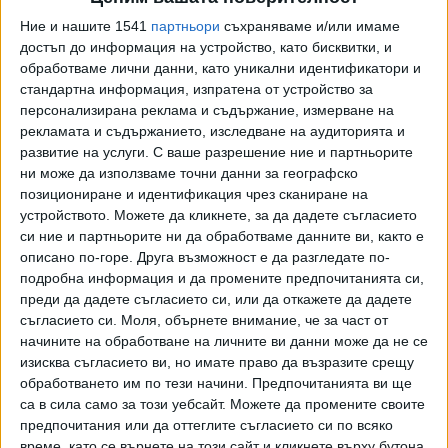
Ние и нашите 1541
партньори
съхраняваме и/или имаме
достъп до информация на устройство, като бисквитки, и
обработваме лични данни, като уникални идентификатори и
стандартна информация, изпратена от устройство за
персонализирана реклама и съдържание, измерване на
рекламата и съдържанието, изследване на аудиторията и
развитие на услуги.
С ваше разрешение ние и партньорите
ни може да използваме точни данни за географско
позициониране и идентификация чрез сканиране на
устройството. Можете да кликнете, за да дадете съгласието
си ние и партньорите ни да обработваме данните ви, както е
описано по-горе. Друга възможност е да разгледате по-
подробна информация и да промените предпочитанията си,
преди да дадете съгласието си, или да откажете да дадете
съгласието си.
Моля, обърнете внимание, че за част от
начините на обработване на личните ви данни може да не се
изисква съгласието ви, но имате право да възразите срещу
обработването им по тези начини. Предпочитанията ви ще
са в сила само за този уебсайт. Можете да промените своите
предпочитания или да оттеглите съгласието си по всяко
време, като се върнете на този сайт и кликнете върху бутона