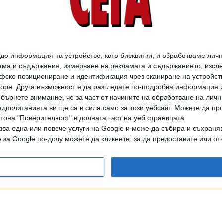
о информация на устройство, като бисквитки, и обработваме личн
ма и съдържание, измерване на рекламата и съдържанието, изслед
фско позициониране и идентификация чрез сканиране на устройство
-горе. Друга възможност е да разгледате по-подробна информация 
бърнете внимание, че за част от начините на обработване на личн
дпочитанията ви ще са в сила само за този уебсайт. Можете да пр
утона "Поверителност" в долната част на уеб страницата.
зва една или повече услуги на Google и може да събира и съхраня
за Google по-долу можете да кликнете, за да предоставите или отк
дането на цели или части от текста или изображенията става след из
АРХИВ НА В. СЕГА
ЗА НАС
РЕКЛАМА
УСЛОВИЯ ЗА ПОЛЗВАНЕ
КОНТА
© 1997-2026, СЕГА ЕАД
ВОДЕЩИТЕ НОВИНИ ОТ БЪЛГАРИЯ И СВЕТА