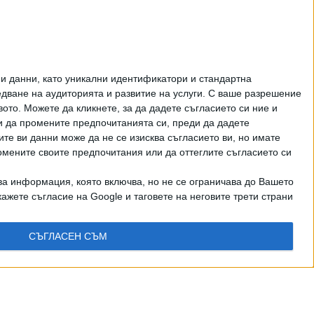
Как да загубим изборите
в 5 прости стъпки
ЦЕНИ НА ГОРИВАТА
и данни, като уникални идентификатори и стандартна
ване на аудиторията и развитие на услуги.
С ваше разрешение
то. Можете да кликнете, за да дадете съгласието си ние и
и да промените предпочитанията си, преди да дадете
ите ви данни може да не се изисква съгласието ви, но имате
омените своите предпочитания или да оттеглите съгласието си
ва информация, която включва, но не се ограничава до Вашето
ажете съгласие на Google и таговете на неговите трети страни
СЪГЛАСЕН СЪМ
рично писмено разрешение на СЕГА АД
КТИ