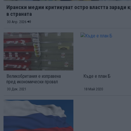
Ирански медии критикуват остро властта заради к
в страната
30 Апр. 2026
Великобритания е изправена
Къде е план Б
пред икономически провал
30 Дек. 2021
18 Май 2020