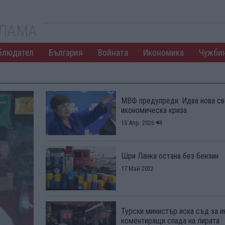
КЛАМА
блюдател
България
Войната
Икономика
Чужби
МВФ предупреди: Идва нова св
икономическа криза
15 Апр. 2026
Шри Ланка остана без бензин
17 Май 2022
Турски министър иска съд за и
коментиращи спада на лирата