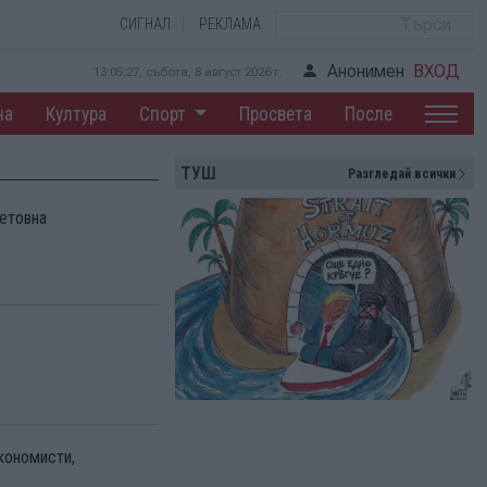
СИГНАЛ
РЕКЛАМА
Анонимен
ВХОД
13:05:28, събота, 8 август 2026 г.
на
Култура
Спорт
Просвета
После
ТУШ
Разгледай всички
етовна
кономисти,