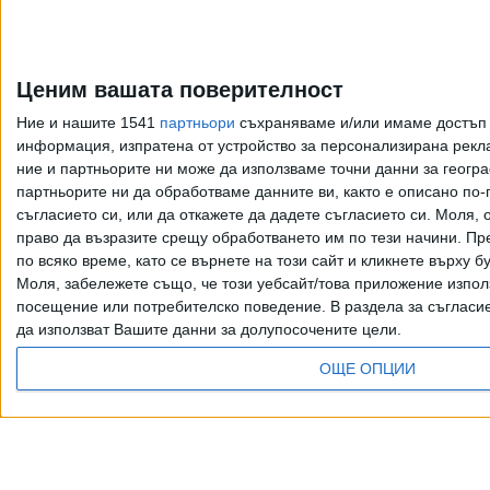
Ценим вашата поверителност
Ние и нашите 1541
партньори
съхраняваме и/или имаме достъп д
информация, изпратена от устройство за персонализирана рекла
ние и партньорите ни може да използваме точни данни за геогра
партньорите ни да обработваме данните ви, както е описано по
съгласието си, или да откажете да дадете съгласието си.
Моля, о
право да възразите срещу обработването им по тези начини. Пре
по всяко време, като се върнете на този сайт и кликнете върху б
Моля, забележете също, че този уебсайт/това приложение изпол
посещение или потребителско поведение. В раздела за съгласие 
да използват Вашите данни за долупосочените цели.
ОЩЕ ОПЦИИ
Всички права запазени. Възпроизвеж