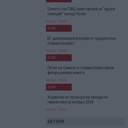
Сенатът на САЩ прие закона за “адски
санкции” срещу Русия
08 Авг. 2026
3138
БГ дипломацията върви от средна към
старша възраст
08 Авг. 2026
2739
Печат на Симеон и голяма божествена
фигура разкри земята
08 Авг. 2026
2638
Хърватия не пусна руски звезди на
гимнастиката на Евро 2026
08 Авг. 2026
АВТОРИ