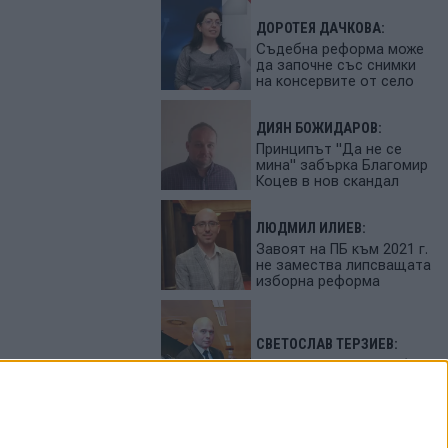
ДОРОТЕЯ ДАЧКОВА:
Съдебна реформа може
да започне със снимки
на консервите от село
ДИЯН БОЖИДАРОВ:
Принципът "Да не се
мина" забърка Благомир
Коцев в нов скандал
ЛЮДМИЛ ИЛИЕВ:
Завоят на ПБ към 2021 г.
не замества липсващата
изборна реформа
СВЕТОСЛАВ ТЕРЗИЕВ:
България сама си избра
вредител
ПЕТЬО ЦЕКОВ: