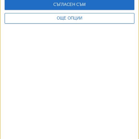
СЪГЛАСЕН СЪМ
ОЩЕ ОПЦИИ
ДОРОТЕЯ ДАЧКОВА:
Съдебна реформа може да започне със снимки на консервите от
село