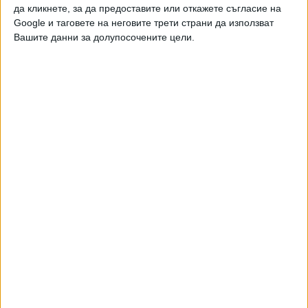
да кликнете, за да предоставите или откажете съгласие на
Google и таговете на неговите трети страни да използват
Вашите данни за долупосочените цели.
Двама кандидат-президенти се борят за любовта на
Радев
НАЙ-ЧЕТЕНИ
днес
седмица
месец
1203
БГ дипломацията върви от средна към старша възраст
08 Авг. 2026
1085
Печат на Симеон и голяма божествена фигура разкри земята
08 Авг. 2026
625
Сенатът на САЩ прие закона за “адски санкции” срещу Русия
08 Авг. 2026