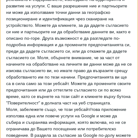
ПОСЛЕ
развитие на услуги.
С ваше разрешение ние и партньорите
Разгледай всички
ни може да използваме точни данни за географско
позициониране и идентификация чрез сканиране на
устройството. Можете да кликнете, за да дадете съгласието
си ние и партньорите ни да обработваме данните ви, както е
описано по-горе. Друга възможност е да разгледате по-
подробна информация и да промените предпочитанията си,
преди да дадете съгласието си, или да откажете да дадете
съгласието си.
Моля, обърнете внимание, че за част от
начините на обработване на личните ви данни може да не се
Хавайската Богородица заплака с фентанилови сълзи
изисква съгласието ви, но имате право да възразите срещу
обработването им по тези начини. Предпочитанията ви ще
Видео
Разгледай всички
са в сила само за този уебсайт. Можете да промените своите
предпочитания или да оттеглите съгласието си по всяко
време, като се върнете на този сайт и кликнете върху бутона
"Поверителност" в долната част на уеб страницата.
Моля, забележете също, че този уебсайт/това приложение
използва една или повече услуги на Google и може да
събира и съхранява информация, която включва, но не се
ограничава до Вашето посещение или потребителско
поведение. В раздела за съгласие за Google по-долу можете