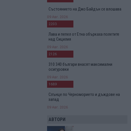
Състоянието на Джо Байдън се влошава
09 Авг. 2026
2203
Лава и пепел от Етна объркаха полетите
над Сицилия
09 Авг. 2026
2126
310 340 българи внасят максимални
осигуровки
09 Авг. 2026
1689
Слънце по Черноморието и дъждове на
запад
09 Авг. 2026
АВТОРИ