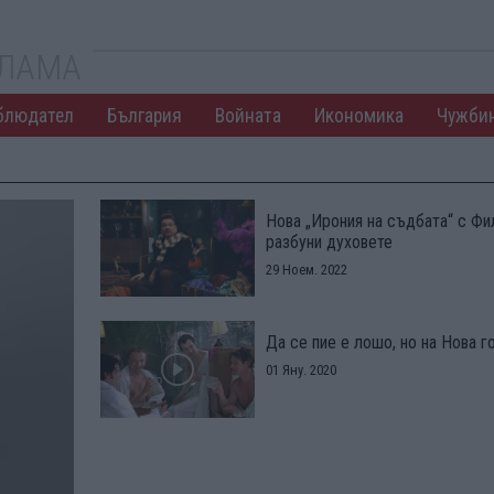
КЛАМА
блюдател
България
Войната
Икономика
Чужби
Нова „Ирония на съдбата“ с Фи
разбуни духовете
29 Ноем. 2022
Да се пие е лошо, но на Нова 
01 Яну. 2020