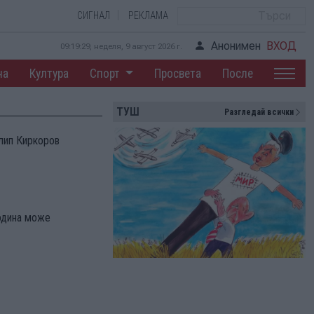
СИГНАЛ
РЕКЛАМА
Анонимен
ВХОД
09:19:30, неделя, 9 август 2026 г.
на
Култура
Спорт
Просвета
После
ТУШ
Разгледай всички
лип Киркоров
година може