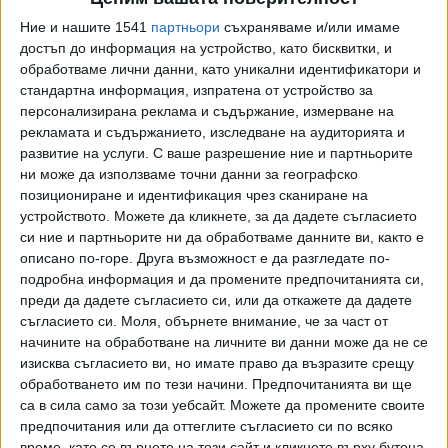
съавтора на Рязанов, сценариста Емил Брагински,
Ние и нашите 1541
партньори
съхраняваме и/или имаме
добавя, че и на него никой не е искал разрешение да
достъп до информация на устройство, като бисквитки, и
заснеме „пародия или какъвто и да било друг филм“.
обработваме лични данни, като уникални идентификатори и
стандартна информация, изпратена от устройство за
Доведеният син на Елдар Рязанов (от втората му
персонализирана реклама и съдържание, измерване на
съпруга Нина) – режисьорът, сценарист и декан на
рекламата и съдържанието, изследване на аудиторията и
режисьорския факултет на ВГИК Николай Скуйбин, в
развитие на услуги.
С ваше разрешение ние и партньорите
интервю за News.ru характеризира бъдещия филм като
ни може да използваме точни данни за географско
„чисто комерсиален проект“. Той предполага, че
позициониране и идентификация чрез сканиране на
устройството. Можете да кликнете, за да дадете съгласието
предстоящата филмова пародия на лентите на Рязанов
си ние и партньорите ни да обработваме данните ви, както е
може да се превърне в „още една проява на лош вкус“.
описано по-горе. Друга възможност е да разгледате по-
„Но пък от друга страна, щом искат да пародират – нека
подробна информация и да промените предпочитанията си,
пародират. Пародира се това, което е популярно, нали
преди да дадете съгласието си, или да откажете да дадете
така? Аз бих предпочел да не се докосват до тези
съгласието си.
Моля, обърнете внимание, че за част от
филми, но нищо не можем да направим срещу това“,
начините на обработване на личните ви данни може да не се
добавя Скуйбин. Руското законодателство позволява
изисква съгласието ви, но имате право да възразите срещу
обработването им по тези начини. Предпочитанията ви ще
създаването на произведения в жанра на музикалната
са в сила само за този уебсайт. Можете да промените своите
пародия без съгласието на автора или друг носител на
предпочитания или да оттеглите съгласието си по всяко
авторското право и без заплащане на възнаграждение,
време, като се върнете на този сайт и кликнете върху бутона