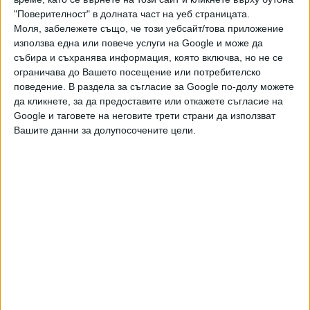
разясняват юристи.
"Поверителност" в долната част на уеб страницата.
Моля, забележете също, че този уебсайт/това приложение
Продуцентът и тв водещ Михаил Ширвиндт, чийто баща
използва една или повече услуги на Google и може да
Александър Ширвиндт е сред актьорите в класическата
събира и съхранява информация, която включва, но не се
комедия от 1975 г., нарича новата версия „пошлост и
ограничава до Вашето посещение или потребителско
безобразие“. 88-годишният Ширвиндт-старши е по-
поведение. В раздела за съгласие за Google по-долу можете
сдържан: той се обявява против осъвременяването на
да кликнете, за да предоставите или откажете съгласие на
Google и таговете на неговите трети страни да използват
култови стари филми, но смята, че от пародирането им
Вашите данни за долупосочените цели.
би могло понякога да се получи и нещо интересно. В
социалните мрежи също не са благосклонни. „Бузова и
Киркоров са иронията на съдбата, която сме си
заслужили. Явно не сме се държали добре през
годината…“, коментира потребител.
НОВ ПРОЧИТ
Преди 15 години на екран излезе римейк на комедията
„Ирония на съдбата“, заснет от режисьора Тимур