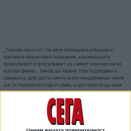
„Толкова много от тях вече пропаднаха в бездна от
критика и обществено порицание, а режисьорите
продължават и продължават да снимат нови версии на
култови филми… Някой ще нарече това подигравка с
класиката, друг ще го смята за постмодернизъм, някой
ще се търкаля на пода от смях, а друг просто ще свие
рамене“, коментира KP.ru. Потърсена за коментар от
сайта, вдовицата на режисьора Елдар Рязанов – Ема
Абайдулина, определя проекта като „пълна глупост“. Тя
обяснява, че никой от екипа не се е обръщал към нея по
повод на авторските права, а и тя не искала „нито да ги
види, нито да ги чуе“. Виктор Брагински – син на
Ценим вашата поверителност