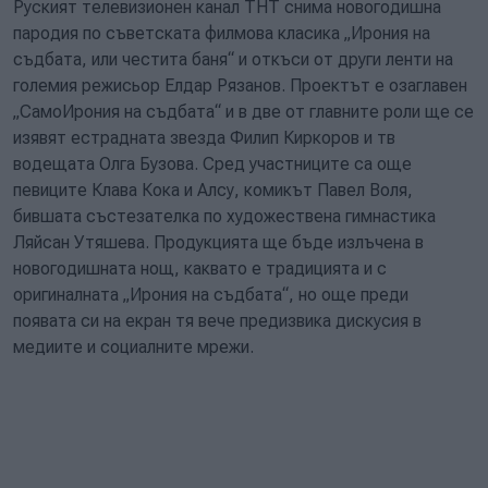
Руският телевизионен канал ТНТ снима новогодишна
пародия по съветската филмова класика „Ирония на
съдбата, или честита баня“ и откъси от други ленти на
големия режисьор Елдар Рязанов. Проектът е озаглавен
„СамоИрония на съдбата“ и в две от главните роли ще се
изявят естрадната звезда Филип Киркоров и тв
водещата Олга Бузова. Сред участниците са още
певиците Клава Кока и Алсу, комикът Павел Воля,
бившата състезателка по художествена гимнастика
Ляйсан Утяшева. Продукцията ще бъде излъчена в
новогодишната нощ, каквато е традицията и с
оригиналната „Ирония на съдбата“, но още преди
появата си на екран тя вече предизвика дискусия в
медиите и социалните мрежи.