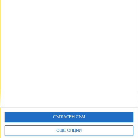
Още новини по темата
Бургас може да даде 60 000 евро за филма за
Стоичков
25 Юли 2026
Най-новата "Одисея" - узбек, който прилича на
Левски, обикаля България с Икарус
13 Юли 2026
СЪГЛАСЕН СЪМ
Как се разказва за служител на Борисов,
ОЩЕ ОПЦИИ
извършил банков обир?