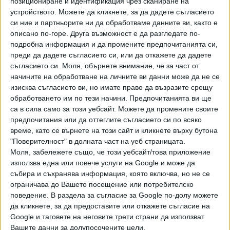
позициониране и идентификация чрез сканиране на
Хавайската Богородица заплака с фентанилови сълзи
устройството. Можете да кликнете, за да дадете съгласието
си ние и партньорите ни да обработваме данните ви, както е
описано по-горе. Друга възможност е да разгледате по-
Видео
Разгледай всички
подробна информация и да промените предпочитанията си,
преди да дадете съгласието си, или да откажете да дадете
съгласието си.
Моля, обърнете внимание, че за част от
начините на обработване на личните ви данни може да не се
изисква съгласието ви, но имате право да възразите срещу
обработването им по тези начини. Предпочитанията ви ще
са в сила само за този уебсайт. Можете да промените своите
предпочитания или да оттеглите съгласието си по всяко
време, като се върнете на този сайт и кликнете върху бутона
"Поверителност" в долната част на уеб страницата.
Моля, забележете също, че този уебсайт/това приложение
използва една или повече услуги на Google и може да
събира и съхранява информация, която включва, но не се
ограничава до Вашето посещение или потребителско
Двама кандидат-президенти се борят за любовта на
Радев
поведение. В раздела за съгласие за Google по-долу можете
да кликнете, за да предоставите или откажете съгласие на
НАЙ-ЧЕТЕНИ
днес
седмица
месец
Google и таговете на неговите трети страни да използват
Вашите данни за долупосочените цели.