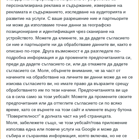
персонализирана реклама и съдържание, измерване на
рекламата и съдържанието, изследване на аудиторията и
развитие на услуги.
С ваше разрешение ние и партньорите
ни може да използваме точни данни за географско
позициониране и идентификация чрез сканиране на
устройството. Можете да кликнете, за да дадете съгласието
си ние и партньорите ни да обработваме данните ви, както е
ПОСЛЕ
Разгледай всички
описано по-горе. Друга възможност е да разгледате по-
подробна информация и да промените предпочитанията си,
преди да дадете съгласието си, или да откажете да дадете
съгласието си.
Моля, обърнете внимание, че за част от
начините на обработване на личните ви данни може да не се
изисква съгласието ви, но имате право да възразите срещу
обработването им по тези начини. Предпочитанията ви ще
са в сила само за този уебсайт. Можете да промените своите
предпочитания или да оттеглите съгласието си по всяко
Хавайската Богородица заплака с фентанилови сълзи
време, като се върнете на този сайт и кликнете върху бутона
"Поверителност" в долната част на уеб страницата.
Моля, забележете също, че този уебсайт/това приложение
Видео
Разгледай всички
използва една или повече услуги на Google и може да
събира и съхранява информация, която включва, но не се