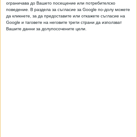
ограничава до Вашето посещение или потребителско
поведение. В раздела за съгласие за Google по-долу можете
да кликнете, за да предоставите или откажете съгласие на
Google и таговете на неговите трети страни да използват
Вашите данни за долупосочените цели.
Двама кандидат-президенти се борят за любовта на
Радев
НАЙ-ЧЕТЕНИ
днес
седмица
месец
4819
Зеленски е шести по рейтинг в Украйна
07 Авг. 2026
4396