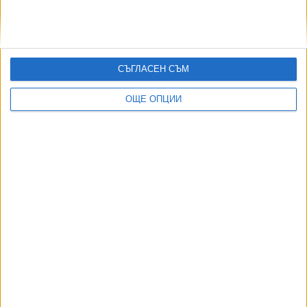
СЪГЛАСЕН СЪМ
ОЩЕ ОПЦИИ
ДОРОТЕЯ ДАЧКОВА:
Съдебна реформа може да започне със снимки на консервите от
село