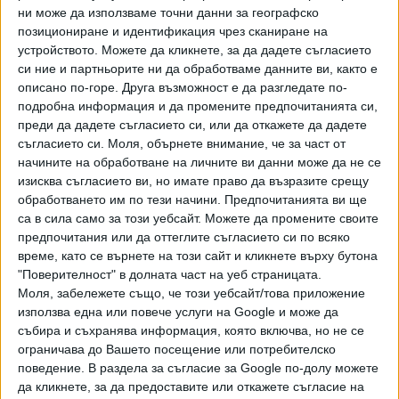
ни може да използваме точни данни за географско
позициониране и идентификация чрез сканиране на
устройството. Можете да кликнете, за да дадете съгласието
си ние и партньорите ни да обработваме данните ви, както е
описано по-горе. Друга възможност е да разгледате по-
подробна информация и да промените предпочитанията си,
Хавайската Богородица заплака с фентанилови сълзи
преди да дадете съгласието си, или да откажете да дадете
съгласието си.
Моля, обърнете внимание, че за част от
Видео
Разгледай всички
начините на обработване на личните ви данни може да не се
изисква съгласието ви, но имате право да възразите срещу
обработването им по тези начини. Предпочитанията ви ще
са в сила само за този уебсайт. Можете да промените своите
предпочитания или да оттеглите съгласието си по всяко
време, като се върнете на този сайт и кликнете върху бутона
"Поверителност" в долната част на уеб страницата.
Моля, забележете също, че този уебсайт/това приложение
използва една или повече услуги на Google и може да
събира и съхранява информация, която включва, но не се
ограничава до Вашето посещение или потребителско
поведение. В раздела за съгласие за Google по-долу можете
да кликнете, за да предоставите или откажете съгласие на