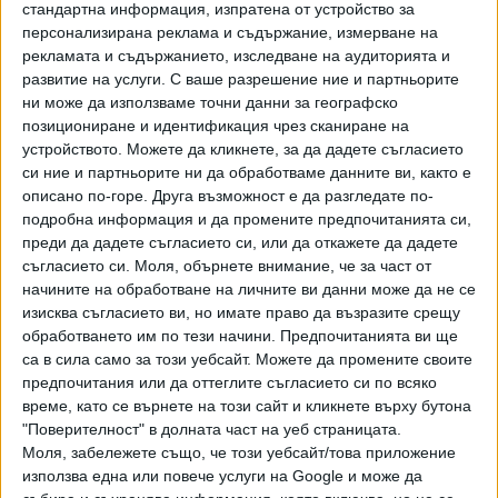
стандартна информация, изпратена от устройство за
повече от месец безпризорни в посевите между Ахелой
персонализирана реклама и съдържание, измерване на
и Каблешково. Хранели са се посевите на местни
рекламата и съдържанието, изследване на аудиторията и
производители. При проверката инспекторите
развитие на услуги.
С ваше разрешение ние и партньорите
ни може да използваме точни данни за географско
установили, че прасетата са без ушна марка и с
позициониране и идентификация чрез сканиране на
неизяснен произход. Те били собственост на шестима
устройството. Можете да кликнете, за да дадете съгласието
стопани, които вероятно са ги пуснали в землището, за
си ние и партньорите ни да обработваме данните ви, както е
да ги укрият от проверките заради Африканската чума.
описано по-горе. Друга възможност е да разгледате по-
Умъртвени в крайна сметка били 99 прасета.
подробна информация и да промените предпочитанията си,
преди да дадете съгласието си, или да откажете да дадете
Последвайте ни и в
съгласието си.
Моля, обърнете внимание, че за част от
начините на обработване на личните ви данни може да не се
изисква съгласието ви, но имате право да възразите срещу
Ако искате да подкрепите независимата
обработването им по тези начини. Предпочитанията ви ще
и качествена журналистика в “Сега”,
са в сила само за този уебсайт. Можете да промените своите
можете да направите дарение през
предпочитания или да оттеглите съгласието си по всяко
PayPal
време, като се върнете на този сайт и кликнете върху бутона
"Поверителност" в долната част на уеб страницата.
,
,
,
Ключови думи:
свинари
удари
служител
БАБХ
Моля, забележете също, че този уебсайт/това приложение
използва една или повече услуги на Google и може да