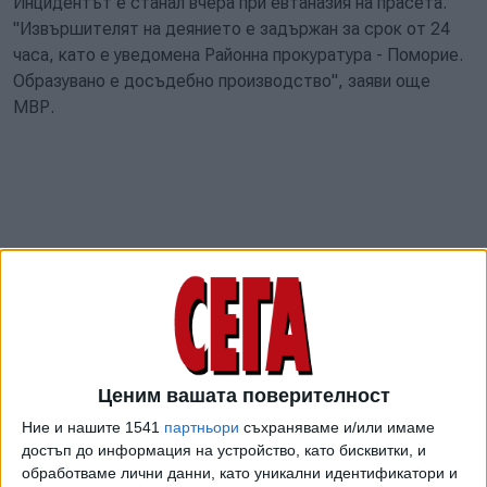
Инцидентът е станал вчера при евтаназия на прасета.
"Извършителят на деянието е задържан за срок от 24
часа, като е уведомена Районна прокуратура - Поморие.
Образувано е досъдебно производство", заяви още
МВР.
Ценим вашата поверителност
Ние и нашите 1541
партньори
съхраняваме и/или имаме
Бургаският сайт "Флагман" съобщи любопитни
достъп до информация на устройство, като бисквитки, и
подробности за инцидента. Евтаназията станала факт
обработваме лични данни, като уникални идентификатори и
след публикация на самата медия, че животните скитат