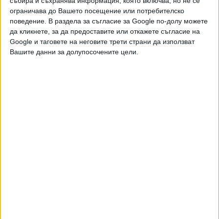
събира и съхранява информация, която включва, но не се
ограничава до Вашето посещение или потребителско
поведение. В раздела за съгласие за Google по-долу можете
да кликнете, за да предоставите или откажете съгласие на
Още новини по темата
Google и таговете на неговите трети страни да използват
Вашите данни за долупосочените цели.
БАБХ изтегли 6 тона фалшиво краве масло от
пазара
28 Юни 2026
Управляващите са напът да създадат млечна
криза
12 Юни 2026
БАБХ въвежда контрол на всяка пратка внос на
сурово мляко
09 Юни 2026