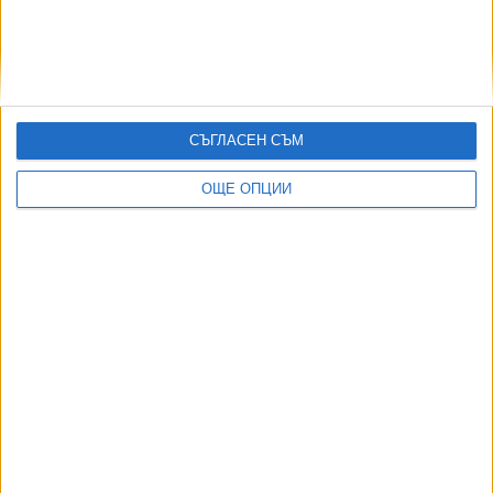
Формира се „Ислямско НАТО“
07 Авг. 2026
Как да загубим изборите в 5 прости стъпки
07 Авг. 2026
София закрива временно 3 трамвайни линии
СЪГЛАСЕН СЪМ
05 Авг. 2026
ОЩЕ ОПЦИИ
ТУШ
Разгледай всички