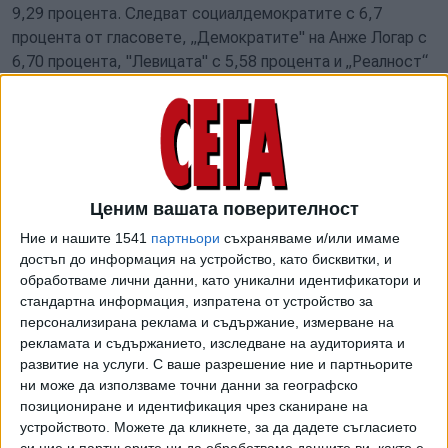
9,29 процента. Следват социалдемократите с 6,7
процента от гласовете, „Демократите" на Анже Логар с
6,70 процента, "Левицата" с 5,58 процента и „Реалност“
с 5,53 процента.
Това би означавало, че Движение „Свобода“ на
настоящия премиер Роберт Голоб ще има 29 депутати,
опозиционният блок на Янез Янша – 28, NSi, SLS и Fokus –
9, Социалдемократи и "Демократите" – по 6, а
Ценим вашата поверителност
"Реалност" и „Левицата“ по 5. Две места получават
Ние и нашите 1541
партньори
съхраняваме и/или имаме
малцинствата - италианското и унгарското.
достъп до информация на устройство, като бисквитки, и
обработваме лични данни, като уникални идентификатори и
90-членния парламент ще трябва да излъчи
стандартна информация, изпратена от устройство за
коалиционното правителство, което трябва да има
персонализирана реклама и съдържание, измерване на
подкрепата на поне 46 депутати.
рекламата и съдържанието, изследване на аудиторията и
развитие на услуги.
С ваше разрешение ние и партньорите
Възможните коалиции са две. При тези резултати
ни може да използваме точни данни за географско
досегашните управляващи от Движение
позициониране и идентификация чрез сканиране на
„Свобода“, ”Социалдемократи“ и ”Левицата“ нямат
устройството. Можете да кликнете, за да дадете съгласието
достатъчно депутати за да остане Роберт Голоб
си ние и партньорите ни да обработваме данните ви, както е