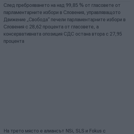
След преброяването на над 99,85 % от гласовете от
парламентарните избори в Словения, управляващото
Движение „Свобода“ печели парламентарните избори в
Словения с 28,62 процента от гласовете, а
консервативната опозиция СДС остана втора с 27,95
процента
На трето място е алиансът NSi, SLS и Fokus с