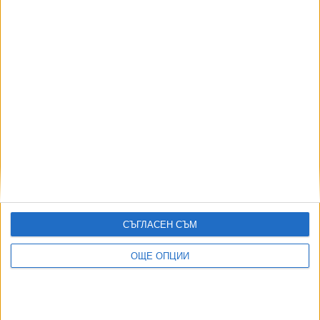
Буря със скорост 120 км/ч удари Хърватия и
Словения
27 Март 2026
В Словения - допитване за евтаназията, а тук
евтаназираме допитването
30 Ноем. 2025
Още по темата
СЪГЛАСЕН СЪМ
ОЩЕ НОВИНИ ОТ ЧУЖБИНА
ОЩЕ ОПЦИИ
Формира се „Ислямско НАТО“
07 Авг. 2026
Индия се отказа от сделката за изтребители Су-57Е от