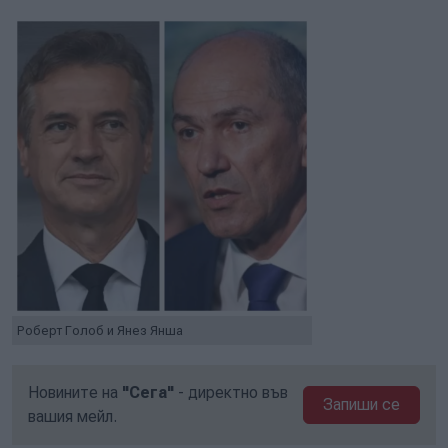
Роберт Голоб и Янез Янша
Новините на
"Сега"
- директно във
Запиши се
вашия мейл.