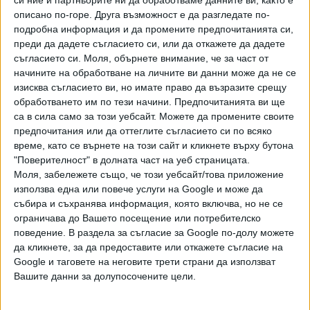
премиер, но могат да потърсят още един партньор.
описано по-горе. Друга възможност е да разгледате по-
подробна информация и да промените предпочитанията си,
Все още е възможна и дясноцентристка коалиция от
преди да дадете съгласието си, или да откажете да дадете
съгласието си.
Моля, обърнете внимание, че за част от
SDS и алианс NSi-SLS-Fokus, като към евентуално биха
начините на обработване на личните ви данни може да не се
могли да се присъединят “Демократите на Анже Логар”.
изисква съгласието ви, но имате право да възразите срещу
Те обаче също имат нужда от още един партньор.
обработването им по тези начини. Предпочитанията ви ще
са в сила само за този уебсайт. Можете да промените своите
https://public.flourish.studio/visualisation/28167735/
предпочитания или да оттеглите съгласието си по всяко
време, като се върнете на този сайт и кликнете върху бутона
"Поверителност" в долната част на уеб страницата.
Моля, забележете също, че този уебсайт/това приложение
използва една или повече услуги на Google и може да
събира и съхранява информация, която включва, но не се
ограничава до Вашето посещение или потребителско
поведение. В раздела за съгласие за Google по-долу можете
Дни преди изборите службите за разузнаване на
да кликнете, за да предоставите или откажете съгласие на
Словения заявиха, че са установили чуждестранна
Google и таговете на неговите трети страни да използват
намеса в предизборната кампания - Янез Янша наел
Вашите данни за долупосочените цели.
изреалската компанията Black Cube, за да дескридитира
правителството на Голоб чрез копрометиращи записи.