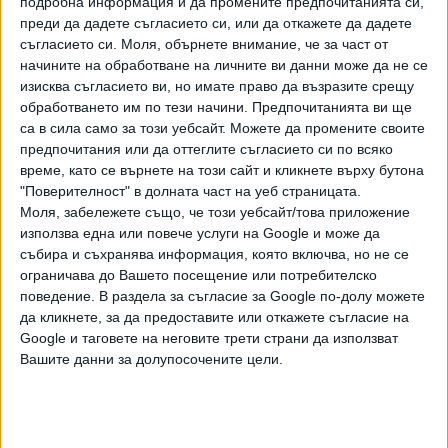
подробна информация и да промените предпочитанията си,
следващата седмица.
преди да дадете съгласието си, или да откажете да дадете
съгласието си.
Моля, обърнете внимание, че за част от
Този ход е в съответствие с хладната позиция на
начините на обработване на личните ви данни може да не се
министър-председателя Петер Мадяр спрямо
изисква съгласието ви, но имате право да възразите срещу
членството на Украйна.
обработването им по тези начини. Предпочитанията ви ще
са в сила само за този уебсайт. Можете да промените своите
Въпреки че Мадяр не се противопостави на откриването
предпочитания или да оттеглите съгласието си по всяко
на първия клъстер за Украйна, неговото правителство е
време, като се върнете на този сайт и кликнете върху бутона
настояло за заличаването на думите „възможно най-
"Поверителност" в долната част на уеб страницата.
Моля, забележете също, че този уебсайт/това приложение
скоро“ по отношение на членството на Киев в ЕС от
използва една или повече услуги на Google и може да
писмените заключения от срещата на лидерите на ЕС в
събира и съхранява информация, която включва, но не се
Брюксел миналата седмица, според един от
ограничава до Вашето посещение или потребителско
дипломатите.
поведение. В раздела за съгласие за Google по-долу можете
да кликнете, за да предоставите или откажете съгласие на
По време на пресконференция в края на заседанието на
Google и таговете на неговите трети страни да използват
Европейския съвет миналата седмица Мадяр затвърди
Вашите данни за долупосочените цели.
позицията си, казвайки пред репортери: „Има общо
шест клъстера и не смятаме, че отварянето им
наведнъж е добра идея — отчасти защото мастилото
върху първия още не е изсъхнало, и отчасти защото