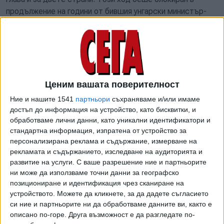
продължение на години от бившия унгарски министър-
председател Виктор Орбан, който се противопоставяше
на членството на Украйна в ЕС.
Сега двете страни се надяват бързо да напреднат в
процеса на присъединяване към ЕС, като по-рано този
месец заместник министър-председателят на Украйна
Ценим вашата поверителност
Тарас Качка заяви, че Киев има за цел да отвори
Ние и нашите 1541
партньори
съхраняваме и/или имаме
всичките шест преговорни клъстера (групи от официални
достъп до информация на устройство, като бисквитки, и
глави) до средата на юли.
обработваме лични данни, като уникални идентификатори и
стандартна информация, изпратена от устройство за
Този график обаче вече е изложен на риск, след като във
персонализирана реклама и съдържание, измерване на
вторник Унгария се противопостави на изпращането на
рекламата и съдържанието, изследване на аудиторията и
писмо до Европейския съвет и Комисията от името на
развитие на услуги.
С ваше разрешение ние и партньорите
27-те страни членки на блока, което изразява общата
ни може да използваме точни данни за географско
позиция на европейските столици. Унгария е била
позициониране и идентификация чрез сканиране на
устройството. Можете да кликнете, за да дадете съгласието
единствената държава, противопоставила се на този
си ние и партньорите ни да обработваме данните ви, както е
ход, който изисква единодушното одобрение на всички
описано по-горе. Друга възможност е да разгледате по-
27 страни. Въпросът ще бъде обсъден отново