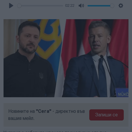
02:22
Play
Mute
Setti
Новините на
"Сега"
- директно във
Запиши се
вашия мейл.