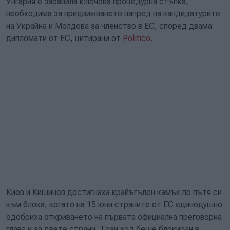
Унгария е забавила ключова процедурна стъпка,
необходима за придвижването напред на кандидатурите
на Украйна и Молдова за членство в ЕС, според двама
дипломати от ЕС, цитирани от
Politico
.
Киев и Кишинев достигнаха крайъгълен камък по пътя си
към блока, когато на 15 юни страните от ЕС единодушно
одобриха откриването на първата официална преговорна
глава и за двете страни. Този ход беше блокиран в