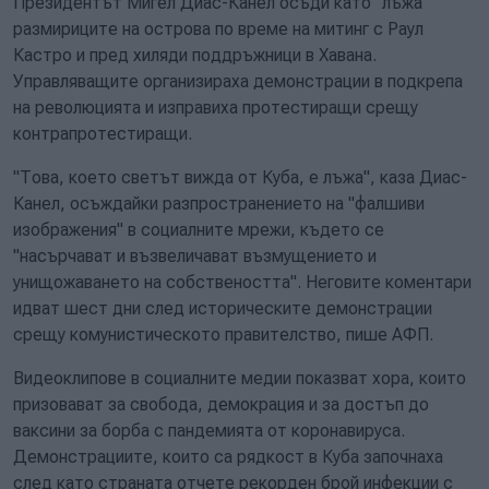
Президентът Мигел Диас-Канел осъди като "лъжа"
размириците на острова по време на митинг с Раул
Кастро и пред хиляди поддръжници в Хавана.
Управляващите организираха демонстрации в подкрепа
на революцията и изправиха протестиращи срещу
контрапротестиращи.
"Това, което светът вижда от Куба, е лъжа", каза Диас-
Канел, осъждайки разпространението на "фалшиви
изображения" в социалните мрежи, където се
"насърчават и възвеличават възмущението и
унищожаването на собствеността". Неговите коментари
идват шест дни след историческите демонстрации
срещу комунистическото правителство, пише АФП.
Видеоклипове в социалните медии показват хора, които
призовават за свобода, демокрация и за достъп до
ваксини за борба с пандемията от коронавируса.
Демонстрациите, които са рядкост в Куба започнаха
след като страната отчете рекорден брой инфекции с