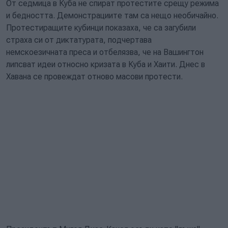
От седмица в Куба не спират протестите срещу режима
и бедността. Демонстрациите там са нещо необичайно.
Протестиращите кубинци показаха, че са загубили
страха си от диктатурата, подчертава
немскоезичната преса и отбелязва, че на Вашингтон
липсват идеи относно кризата в Куба и Хаити. Днес в
Хавана се провеждат отново масови протести.