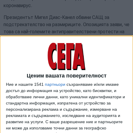
коронавирус.
Президентът Мигел Диас-Канел обвини САЩ за
подстрекателство на размириците. Опозицията заяви, че
това са най-големите антиправителствени протести на
острова от почти 30 години насам.
"Изминаха десетилетия, откакто в Куба могат да се
видят гледки от този тип: очевидно е, че част от
гражданите са преодолели страха от репресии и са
готови публично да покажат своето недоволство от
Ценим вашата поверителност
режима. Повече от стоте арестувани и ограничението на
Ние и нашите 1541
партньори
съхраняваме и/или имаме
Интернет няма да промени това, надяваме се Мигел
достъп до информация на устройство, като бисквитки, и
Диас-Канел да не прибегне до вълна от репресии,
обработваме лични данни, като уникални идентификатори и
подобно на Венецуела", пише "Нойе цюрхер цайтунг".
стандартна информация, изпратена от устройство за
персонализирана реклама и съдържание, измерване на
"Съпротивата едва ли ще отслабне скоро.
рекламата и съдържанието, изследване на аудиторията и
Недоволството се дължи на окаяното икономическо
развитие на услуги.
С ваше разрешение ние и партньорите
положение, недостига на храна, лекарства и липсата на
ни може да използваме точни данни за географско