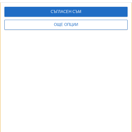
Още новини по темата
Куба е готова да обсъжда инвестиции от Тръмп
СЪГЛАСЕН СЪМ
30 Юли 2026
ОЩЕ ОПЦИИ
Цяла Куба остана без ток след авария
07 Юли 2026
В Русия е арестуван бивш военен, който поиска
среща с Путин
27 Юни 2026