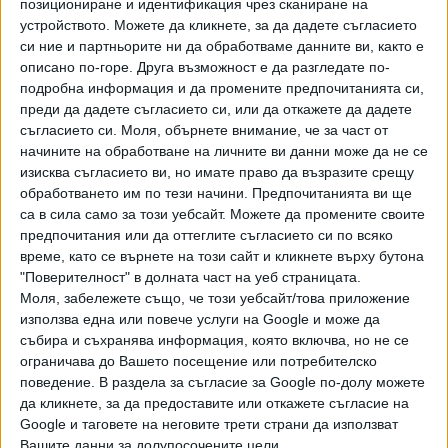
болнична помощ, както и на честото спиране на тока.
позициониране и идентификация чрез сканиране на
устройството. Можете да кликнете, за да дадете съгласието
Призивите за оставка на президента и провеждането на
си ние и партньорите ни да обработваме данните ви, както е
демократични избори са логичната последица от
описано по-горе. Друга възможност е да разгледате по-
неспособността на правителството да задоволи
подробна информация и да промените предпочитанията си,
основните нужди на своите граждани. Според
преди да дадете съгласието си, или да откажете да дадете
наблюдатели протестиращите в Хавана идват главно от
съгласието си.
Моля, обърнете внимание, че за част от
най-бедните квартали, най-засегнатите, същите, за
начините на обработване на личните ви данни може да не се
чиито интереси твърди, че защитава комунистическата
изисква съгласието ви, но имате право да възразите срещу
обработването им по тези начини. Предпочитанията ви ще
диктатура.
са в сила само за този уебсайт. Можете да промените своите
Причината за недоволството няма да изчезне толкова
предпочитания или да оттеглите съгласието си по всяко
време, като се върнете на този сайт и кликнете върху бутона
бързо. Режимът е на ръба на фалита и вече не може да
"Поверителност" в долната част на уеб страницата.
финансира необходимия внос на храни и лекарства.
Моля, забележете също, че този уебсайт/това приложение
Ситуацията се влошава допълнително от пречките за
използва една или повече услуги на Google и може да
частни парични преводи от чужбина, наложени от Тръмп,
събира и съхранява информация, която включва, но не се
и намаляването на щедрите доставки на петрол от
ограничава до Вашето посещение или потребителско
Венецуела. Не се забелязва бързо подобрение и за
поведение. В раздела за съгласие за Google по-долу можете
трите източника на валута. Всъщност Куба е на ръба да
да кликнете, за да предоставите или откажете съгласие на
Google и таговете на неговите трети страни да използват
изстрада и най-лошото от пандемията.
Вашите данни за долупосочените цели.