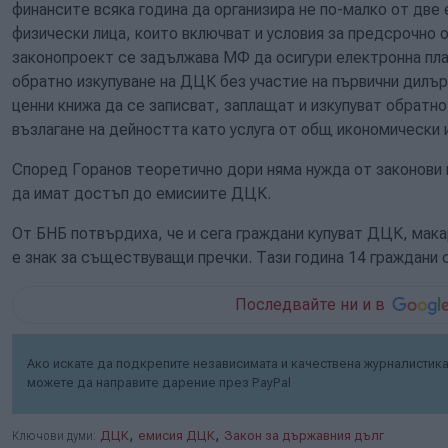
финансите всяка година да организира не по-малко от две
физически лица, които включват и условия за предсрочно о
законопроект се задължава МФ да осигури електронна пл
обратно изкупуване на ДЦК без участие на първични дилъ
ценни книжа да се записват, заплащат и изкупуват обратно
възлагане на дейността като услуга от общ икономически 
Според Горанов теоретично дори няма нужда от законови 
да имат достъп до емисиите ДЦК.
От БНБ потвърдиха, че и сега граждани купуват ДЦК, мака
е знак за съществуващи пречки. Тази година 14 граждани 
Последвайте ни и в
Ако искате да подкрепите независимата и качествена журналистика 
можете да направите дарение през PayPal
,
,
Ключови думи:
ДЦК
емисия ДЦК
Закон за държавния дълг