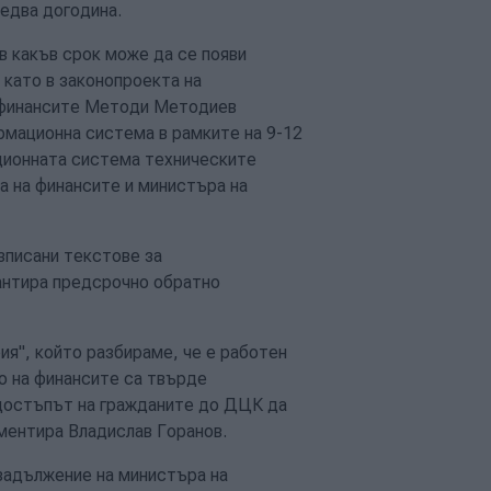
едва догодина.
 какъв срок може да се появи
 като в законопроекта на
а финансите Методи Методиев
рмационна система в рамките на 9-12
ционната система техническите
а на финансите и министъра на
азписани текстове за
рантира предсрочно обратно
ия", който разбираме, че е работен
о на финансите са твърде
 достъпът на гражданите до ДЦК да
оментира Владислав Горанов.
задължение на министъра на