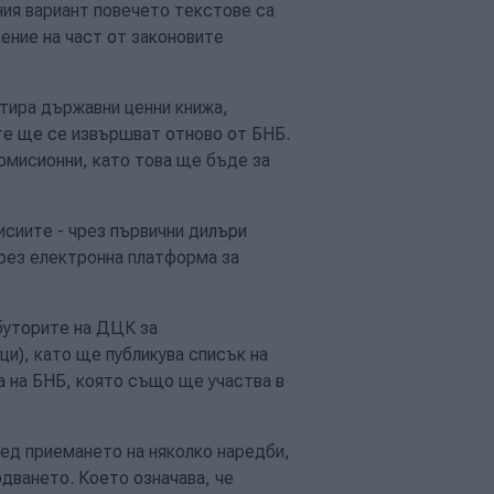
ния вариант повечето текстове са
ение на част от законовите
тира държавни ценни книжа,
ите ще се извършват отново от БНБ.
комисионни, като това ще бъде за
исиите - чрез първични дилъри
чрез електронна платформа за
буторите на ДЦК за
и), като ще публикува списък на
а на БНБ, която също ще участва в
ед приемането на няколко наредби,
дването. Което означава, че