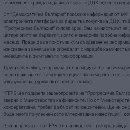
възможност граждани да инвестират в ДЦК ще се отвори 
От "Демократична България" поискаха информация от МФ в
електронната платформа за директна покупка на ДЦК, тъй
"Прогресивна България" липсва срок. Зам.-министърът н
цитира опита на Хърватия, която е внедрила подобна инфо
месеца. Преди да се пристъпи към създаване на информа
изисквания за нея ще се определят с наредба на министър
иновациите и дигиталната трансформация.
Друга забележка, отправена от опозицията, бе, че няма р
лесно излизане от тази инвестиция - например като се га
изкупуване на държавните ценните книжа.
"ГЕРБ ще подкрепи законопроекта на "Прогресивна Българ
заедно с Министерство на финансите. Но от Министерств
консервативни, трябва да бъдат по-решителни. Ще ни се
бъде много по-улеснен като алтернативна инвестиция", к
Законопроектът на ГЕРБ е по-конкретен - той предвижда 