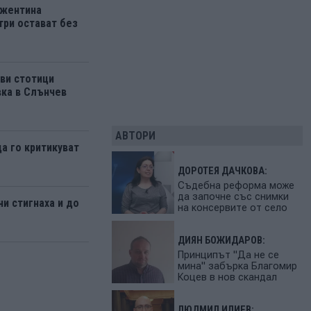
ржентина
три остават без
ви стотици
вка в Слънчев
АВТОРИ
да го критикуват
ДОРОТЕЯ ДАЧКОВА:
Съдебна реформа може
да започне със снимки
и стигнаха и до
на консервите от село
ДИЯН БОЖИДАРОВ:
Принципът "Да не се
мина" забърка Благомир
Коцев в нов скандал
ЛЮДМИЛ ИЛИЕВ: