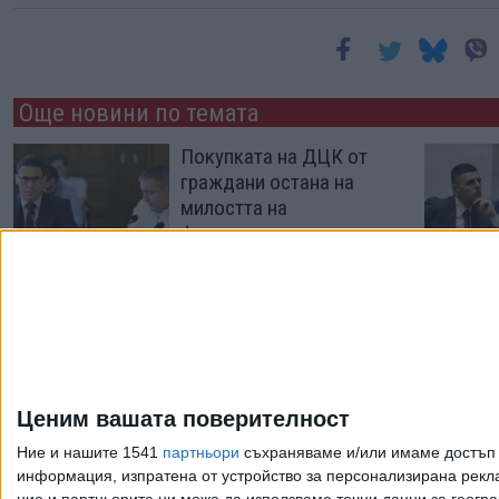
Още новини по темата
Покупката на ДЦК от
граждани остана на
милостта на
финансовия министър
02 Юли 2026
Кабинетът в оставка
изтегли трети заем от
150 млн. евро
Ценим вашата поверителност
10 Февр. 2026
Ние и нашите 1541
партньори
съхраняваме и/или имаме достъп д
информация, изпратена от устройство за персонализирана рекла