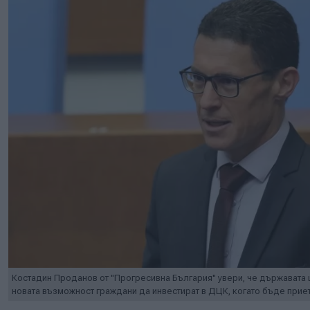
Костадин Проданов от "Прогресивна България" увери, че държават
новата възможност граждани да инвестират в ДЦК, когато бъде приет