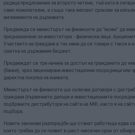
редица предложения за второто четене, тъй като в сегаш
само пожелателни, а също така липсват срокове за изпълн
ангажименти на държавата.
Предвижда се министърът на финансите да "може" да еми
предназначени за инвеститори - физически лица. Аукцион
Участието на граждани в тях няма да се товари с такси и 
сметка на държавния бюджет.
Предвиждат се три начина за достъп на гражданите до ем
(банки), чрез лицензирани инвестиционни посредници или 
директна покупка на книжата.
Министърът на финансите ще сключва договори с дистри
граждани (първичните дилъри и инвестиционните посредниц
подбраните дистрибутори на сайта на МФ, както и на сайт
подбора.
Новите законови разпоредби ще станат работещи едва сл
които трябва да се появят в шест-месечен срок от обнаро