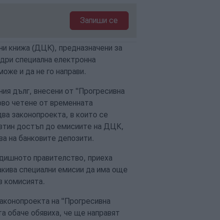
Запиши се
и книжа (ДЦК), предназначени за
едри специална електронна
оже и да не го направи.
ния дълг, внесени от "Прогресивна
ърво четене от временната
ва законопроекта, в които се
евтин достъп до емисиите на ДЦК,
ва на банковите депозити.
едишното правителство, приеха
акива специални емисии да има още
в комисията.
законопроекта на "Прогресивна
та обаче обявиха, че ще направят