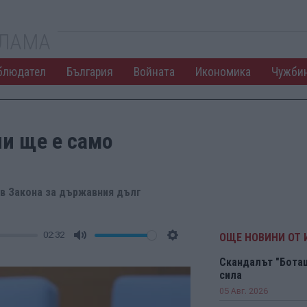
КЛАМА
блюдател
България
Войната
Икономика
Чужби
и ще е само
в Закона за държавния дълг
02:32
ОЩЕ НОВИНИ ОТ
Mute
Settings
Скандалът "Боташ
сила
05 Авг. 2026