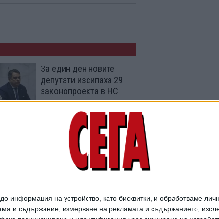
За един ден новите
депутати изсипаха 29
законопроекта в НС
03 Май 2026
Всеки ще може да си
купи държавни
облигации в пощата
22 Яну. 2026
о информация на устройство, като бисквитки, и обработваме личн
ма и съдържание, измерване на рекламата и съдържанието, изслед