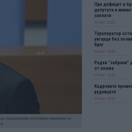
При дефицит в А
депутати и минис
заплати
04 Авг. 2026
Туроператор оста
унгарци без почи
бряг
06 Авг. 2026
Радев "забрани" 
от плажа
05 Авг. 2026
Кадровите промен
рудниците
05 Авг. 2026
а ще предприеме рекламна кампания на
а.