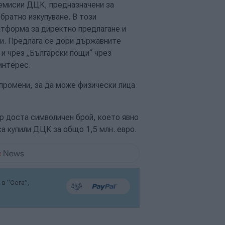
 емисии ДЦК, предназначени за
братно изкупуване. В този
атформа за директно предлагане и
ри. Предлага се дори държавните
 и чрез „Български пощи“ чрез
интерес.
промени, за да може физически лица
р доста символичен брой, което явно
са купили ДЦК за общо 1,5 млн. евро.
в “Сега”,