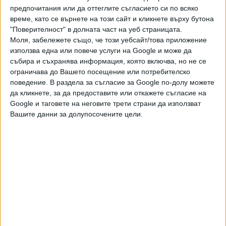
овладяване на ръста на цените", каза Гечев, като
предпочитания или да оттеглите съгласието си по всяко
време, като се върнете на този сайт и кликнете върху бутона
напомни, че тази и следващата седмица предстои
"Поверителност" в долната част на уеб страницата.
Народното събрание да гласува окончателно промените
Моля, забележете също, че този уебсайт/това приложение
в законите за защита на конкуренцията и защита на
използва една или повече услуги на Google и може да
потребителите. В тях се въвежда засилен контрол и по-
събира и съхранява информация, която включва, но не се
високи глоби от страна на КЗК и КЗП върху
ограничава до Вашето посещение или потребителско
ценообразуването и нелоялните търговски практики.
поведение. В раздела за съгласие за Google по-долу можете
да кликнете, за да предоставите или откажете съгласие на
Реакции
Google и таговете на неговите трети страни да използват
Вашите данни за долупосочените цели.
От Браншова камара „Плодове и зеленчуци“
днес изразиха скептицизъм спрямо инициативата
"Кошница с грижа". Те изразиха и опасения, че част от
намалените цени ще бъдат прехвърлени върху
производителите и ще намалят печалбите им.
„За нас реален ефект няма да има, той ще бъде по-
скоро козметичен. От години настояваме за закон за
проследяемост на агрохранителната верига.