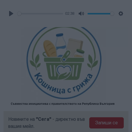
02:38
Play
Mute
Setti
Новините на
"Сега"
- директно във
Запиши се
вашия мейл.