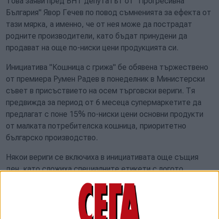
Това заяви пред БНТ депутатът от "Прогресивна
България" Явор Гечев по повод съмненията за ефекта от
тази мярка, а именно, че от нея може да пострадат
родните производители, като бъдат принудени да
продават на още по-ниски цени продукцията си.
Инициатива "Кошница с грижа" бе обявена тържествено
от премиера Румен Радев в понеделник в Министерски
съвет в присъствието на осем търговски вериги. Тя
предвижда за период от 6 месеца супермаркетите да
предлагат с поне 15% по-ниски цени основни продукти
от малката потребителска кошница, приоритетно
българско производство.
Някои вериги се включиха в инициативата още същия
ден, като сложиха специалните етикети с логото
"Кошница с грижа" до етикетите с промоционални
намаления на цените. Правителството обаче твърди, че
е договорило новите намаления да са дългосрочни за
разлика от седмичните промоции.