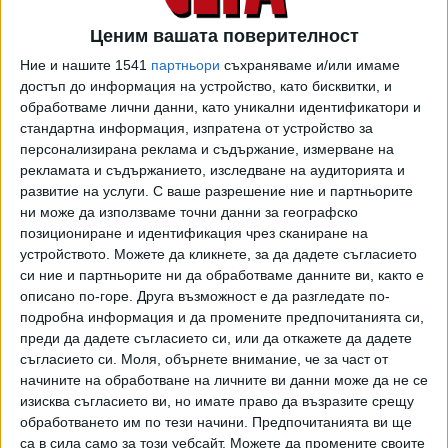
"Не е картел"
Ценим вашата поверителност
Ние и нашите 1541
партньори
съхраняваме и/или имаме
Правителството е имало индивидуални срещи с всяка
достъп до информация на устройство, като бисквитки, и
търговска верига, на които те доброволно са
обработваме лични данни, като уникални идентификатори и
предложили своите пакети от евтини стоки, обясни
стандартна информация, изпратена от устройство за
Гечев. Така включването в държавната инициатива за
персонализирана реклама и съдържание, измерване на
масово сваляне на цени не можело да се разглежда като
рекламата и съдържанието, изследване на аудиторията и
развитие на услуги.
С ваше разрешение ние и партньорите
забранено картелно съглашателство, смята Гечев.
ни може да използваме точни данни за географско
Той обаче не можа да отговори на въпроса защо
позициониране и идентификация чрез сканиране на
устройството. Можете да кликнете, за да дадете съгласието
правителството се фокусира само в големите търговски
си ние и партньорите ни да обработваме данните ви, както е
вериги и няма ли дискриминация спрямо хората в
описано по-горе. Друга възможност е да разгледате по-
населените места, където тези вериги нямат свои
подробна информация и да промените предпочитанията си,
магазини. Гечев обяви, че очаква и малките търговци да
преди да дадете съгласието си, или да откажете да дадете
се съобразят с по-ниските цени на хранителните стоки,
съгласието си.
Моля, обърнете внимание, че за част от
включени в "кошницата с грижа".
начините на обработване на личните ви данни може да не се
изисква съгласието ви, но имате право да възразите срещу
"Тази инициатива не изключва останалите мерки, които
обработването им по тези начини. Предпочитанията ви ще
предприема "Прогресивна България" по отношение на
са в сила само за този уебсайт. Можете да промените своите