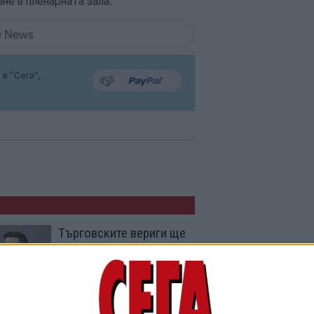
е в пленарната зала.
в “Сега”,
Търговските вериги ще
свалят цените с поне
15% за 6 месеца
08 Юни 2026