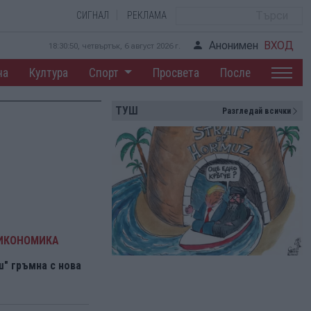
СИГНАЛ
РЕКЛАМА
Анонимен
ВХОД
18:30:51, четвъртък, 6 август 2026 г.
на
Култура
Спорт
Просвета
После
ТУШ
Разгледай всички
 ИКОНОМИКА
" гръмна с нова