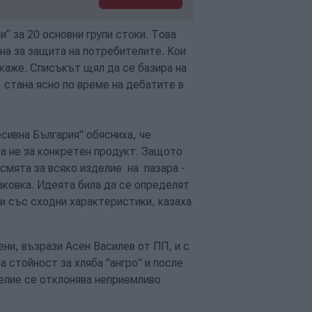
 за 20 основни групи стоки. Това
на за защита на потребителите. Кои
каже. Списъкът щял да се базира на
 стана ясно по време на дебатите в
сивна България" обясниха, че
 а не за конкретен продукт. Защото
есмята за всяко изделие на пазара -
аковка. Идеята била да се определят
и със сходни характеристики, казаха
ни, възрази Асен Василев от ПП, и с
 стойност за хляба "ангро" и после
делие се отклонява неприемливо