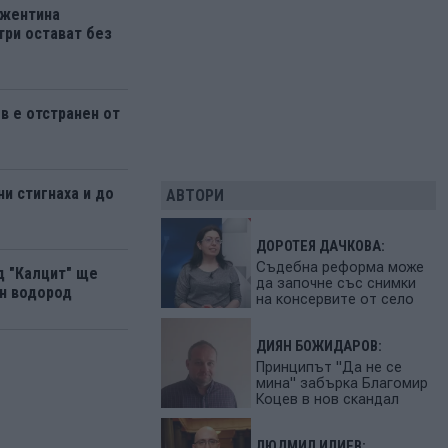
ржентина
три остават без
 е отстранен от
и стигнаха и до
АВТОРИ
ДОРОТЕЯ ДАЧКОВА:
Съдебна реформа може
д "Калцит" ще
да започне със снимки
н водород
на консервите от село
ДИЯН БОЖИДАРОВ:
Принципът "Да не се
мина" забърка Благомир
Коцев в нов скандал
ЛЮДМИЛ ИЛИЕВ: