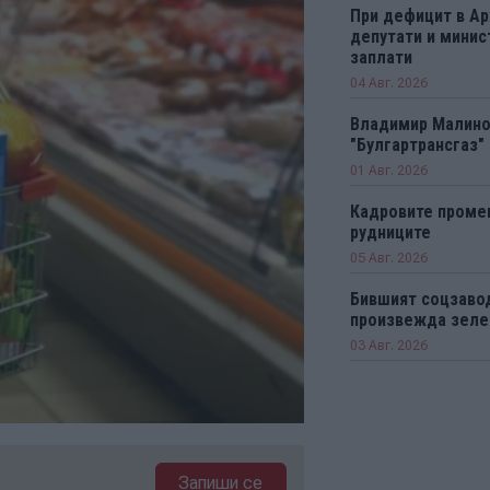
При дефицит в А
депутати и минис
заплати
04 Авг. 2026
Владимир Малинов
"Булгартрансгаз"
01 Авг. 2026
Кадровите промен
рудниците
05 Авг. 2026
Бившият соцзаво
произвежда зеле
03 Авг. 2026
Запиши се