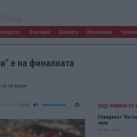
КЛАМА
блюдател
България
Войната
Икономика
Чужби
и" е на финалната
 на на храни
02:43
ОЩЕ НОВИНИ ОТ
Mute
Settings
Скандалът "Боташ
сила
05 Авг. 2026