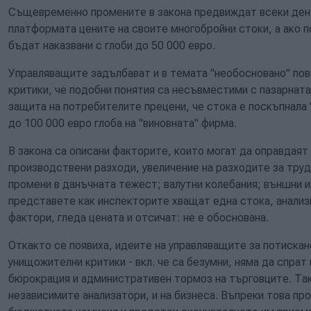
Същевременно промените в закона предвиждат всеки ден г
платформата цените на своите многобройни стоки, а ако п
бъдат наказвани с глоби до 50 000 евро.
Управляващите задълбават и в темата "необосновано" пов
критики, че подобни понятия са несъвместими с пазарната
защита на потребителите прецени, че стока е поскъпнала
до 100 000 евро глоба на "виновната" фирма.
В закона са описани факторите, които могат да оправдаят 
производствени разходи, увеличение на разходите за труд;
промени в данъчната тежест; валутни колебания; външни и
представете как инспекторите хващат една стока, анализи
фактори, гледа цената и отсичат: не е обоснована.
Откакто се появиха, идеите на управляващите за потискан
унищожителни критики - вкл. че са безумни, няма да спра
бюрокрация и административен тормоз на търговците. Тако
независимите анализатори, и на бизнеса. Въпреки това пр