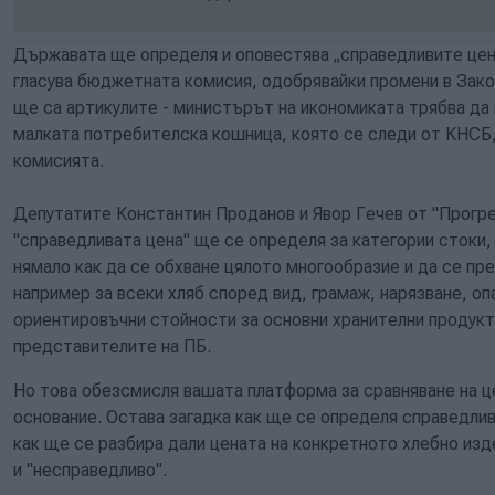
Държавата ще определя и оповестява „справедливите цени“
гласува бюджетната комисия, одобрявайки промени в Зако
ще са артикулите - министърът на икономиката трябва да 
малката потребителска кошница, която се следи от КНСБ,
комисията.
Депутатите Константин Проданов и Явор Гечев от "Прогре
"справедливата цена" ще се определя за категории стоки,
нямало как да се обхване цялото многообразие и да се пр
например за всеки хляб според вид, грамаж, нарязване, оп
ориентировъчни стойности за основни хранителни продукт
представителите на ПБ.
Но това обезсмисля вашата платформа за сравняване на це
основание. Остава загадка как ще се определя справедлива
как ще се разбира дали цената на конкретното хлебно из
и "несправедливо".