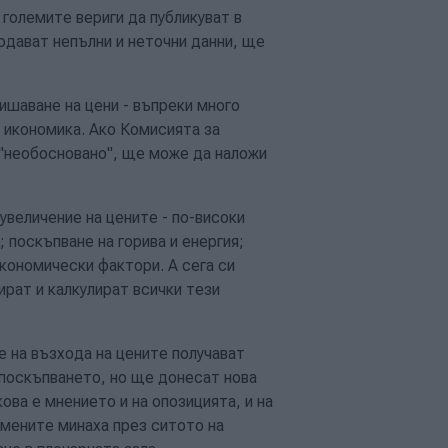
олемите вериги да публикуват в
одават непълни и неточни данни, ще
ишаване на цени - въпреки много
 икономика. Ако Комисията за
 "необосновано", ще може да наложи
увеличение на цените - по-високи
 поскъпване на горива и енергия;
кономически фактори. А сега си
рат и калкулират всички тези
е на възхода на цените получават
т поскъпването, но ще донесат нова
ва е мнението и на опозицията, и на
омените минаха през ситото на