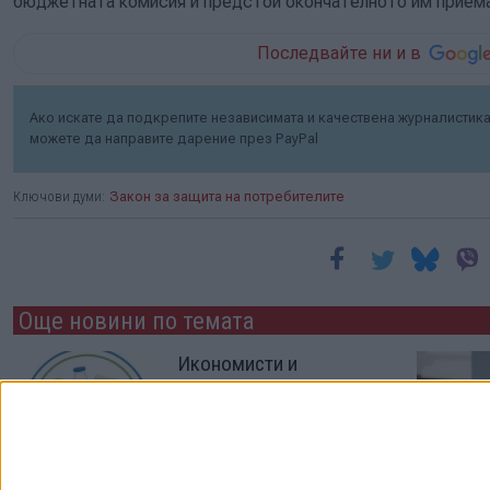
бюджетната комисия и предстои окончателното им приеман
Последвайте ни и в
Ако искате да подкрепите независимата и качествена журналистика 
можете да направите дарение през PayPal
Ключови думи:
Закон за защита на потребителите
Още новини по темата
Икономисти и
производители са
скептични за "евтината
кошница"
09 Юни 2026