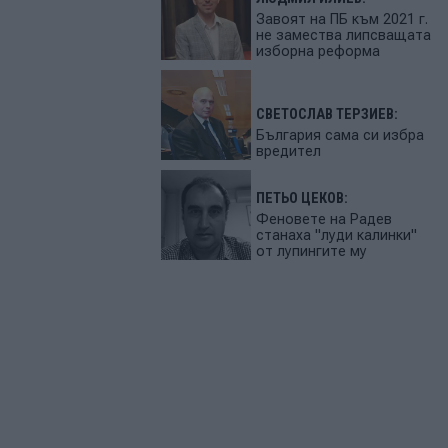
Завоят на ПБ към 2021 г.
не замества липсващата
изборна реформа
СВЕТОСЛАВ ТЕРЗИЕВ:
България сама си избра
вредител
ПЕТЬО ЦЕКОВ:
Феновете на Радев
станаха "луди калинки"
от лупингите му