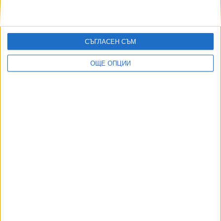
03 Авг. 2026
Огромен американски военен самолет стигна и до
Бургас
02 Авг. 2026
СЪГЛАСЕН СЪМ
ТУШ
Разгледай всички
ОЩЕ ОПЦИИ