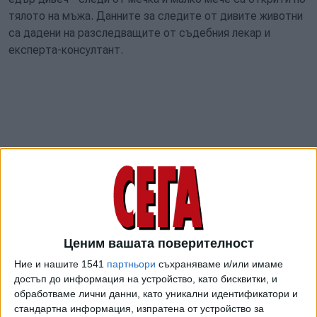
тялото на мъжа. Данните за следите от дивите животни
са дадени на разследващите от съдебния лекар и
експерта-консултант.
Ценим вашата поверителност
Тялото на 35-годишен мъж бе открито до хижа
Ние и нашите 1541
партньори
съхраняваме и/или имаме
"Рудничар" на Витоша преди два дни. Човекът е бил
достъп до информация на устройство, като бисквитки, и
обработваме лични данни, като уникални идентификатори и
нападнат от мечка на бетонен път над хижа "Офелиите".
стандартна информация, изпратена от устройство за
Тялото на мъжа бе открито обезобразено, с голяма рана