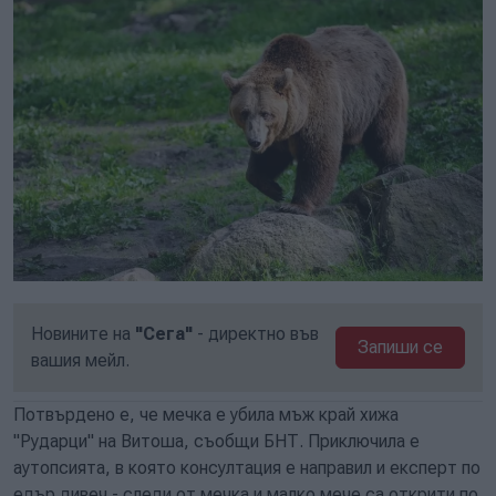
Новините на
"Сега"
- директно във
Запиши се
вашия мейл.
Потвърдено е, че мечка е убила мъж край хижа
"Рударци" на Витоша, съобщи БНТ. Приключила е
аутопсията, в която консултация е направил и експерт по
едър дивеч - следи от мечка и малко мече са открити по