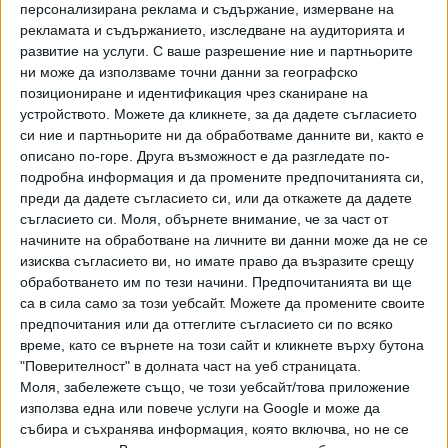
персонализирана реклама и съдържание, измерване на
и на подбедрицата. Спешният екип само е констатирал
рекламата и съдържанието, изследване на аудиторията и
смъртта. Образувано бе досъдебно производство,
развитие на услуги.
С ваше разрешение ние и партньорите
допълни БНТ
ни може да използваме точни данни за географско
позициониране и идентификация чрез сканиране на
Последвайте ни и в
устройството. Можете да кликнете, за да дадете съгласието
си ние и партньорите ни да обработваме данните ви, както е
описано по-горе. Друга възможност е да разгледате по-
Ако искате да подкрепите независимата
подробна информация и да промените предпочитанията си,
и качествена журналистика в “Сега”,
преди да дадете съгласието си, или да откажете да дадете
можете да направите дарение през
съгласието си.
Моля, обърнете внимание, че за част от
PayPal
начините на обработване на личните ви данни може да не се
изисква съгласието ви, но имате право да възразите срещу
,
обработването им по тези начини. Предпочитанията ви ще
Ключови думи:
Витоша
мечка
са в сила само за този уебсайт. Можете да промените своите
предпочитания или да оттеглите съгласието си по всяко
време, като се върнете на този сайт и кликнете върху бутона
"Поверителност" в долната част на уеб страницата.
Моля, забележете също, че този уебсайт/това приложение
Още новини по темата
използва една или повече услуги на Google и може да
събира и съхранява информация, която включва, но не се
"Прогресивна България" променя закони заради