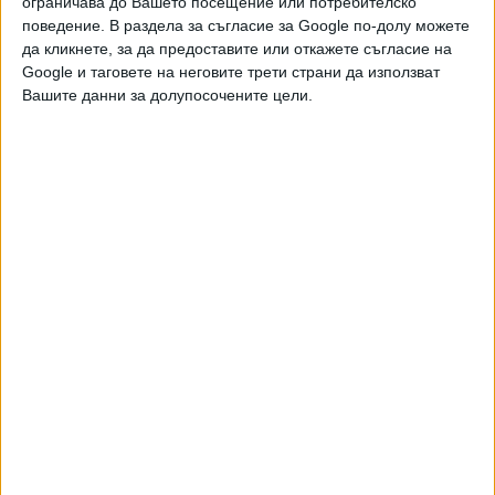
Витоша
ограничава до Вашето посещение или потребителско
поведение. В раздела за съгласие за Google по-долу можете
22 Юни 2026
да кликнете, за да предоставите или откажете съгласие на
Google и таговете на неговите трети страни да използват
Вашите данни за долупосочените цели.
Японски град затвори 94 училища заради мечка
08 Юни 2026
След инцидента на Витоша полицията дебне
мечките с дрон и фотокапани
18 Май 2026
Мъж загина при нападение от животни на
Витоша
16 Май 2026