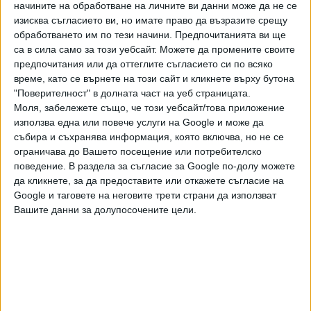
министри пък ще бъдат обявени преди гласуването на
начините на обработване на личните ви данни може да не се
кабинета в Народното събрание. Той обаче отказа да
изисква съгласието ви, но имате право да възразите срещу
обработването им по тези начини. Предпочитанията ви ще
назове имена и дали сред тях има представители на
са в сила само за този уебсайт. Можете да промените своите
служебното правителство. На въпрос дали ИТН са
предпочитания или да оттеглите съгласието си по всяко
готови да сключат споразумение с останалите
време, като се върнете на този сайт и кликнете върху бутона
партии Николов отговори: "Ние искаме да приложим
"Поверителност" в долната част на уеб страницата.
своите политики. Ако това иска обвързване в
Моля, забележете също, че този уебсайт/това приложение
юридически смисъл, ще го направим. При всички
използва една или повече услуги на Google и може да
случаи това ще бъде кабинет на малцинството".
събира и съхранява информация, която включва, но не се
ограничава до Вашето посещение или потребителско
Сред прироритетите на кандидата за премиер са
поведение. В раздела за съгласие за Google по-долу можете
образованието, иновациите и културата. "Искам да
да кликнете, за да предоставите или откажете съгласие на
Google и таговете на неговите трети страни да използват
направя България просветена страна", изтъкна той.
Вашите данни за долупосочените цели.
Другите приоритети са фундаментална съдебна
реформа и преизчисляване на пенсиите..
Последвайте ни и в
Ако искате да подкрепите независимата