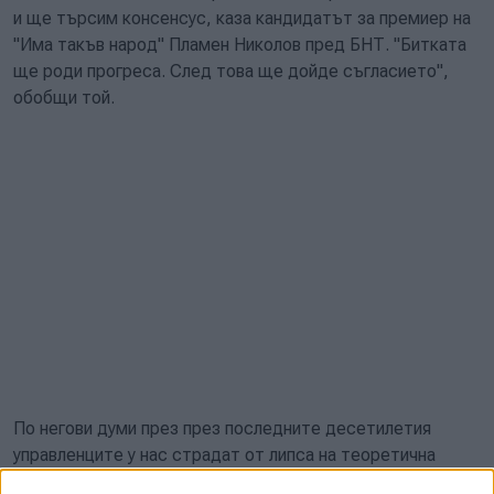
и ще търсим консенсус, каза кандидатът за премиер на
"Има такъв народ" Пламен Николов пред БНТ. "Битката
ще роди прогреса. След това ще дойде съгласието",
обобщи той.
По негови думи през през последните десетилетия
управленците у нас страдат от липса на теоретична
подготовка. "Тази подготовка може да ми послужи в