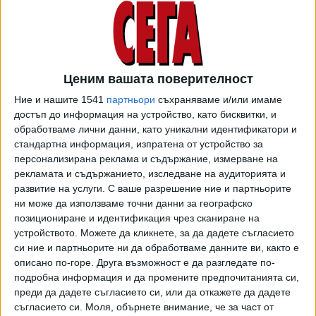
практически смисъл, защото много бързо уча. Смятам
да прелея този бизнес опит и в политиката. Нашата
стратегия в ИТН е, че изпълнителната власт е много
добре сработен мениджърски екип", коментира
Николов.
Ценим вашата поверителност
Ние и нашите 1541
партньори
съхраняваме и/или имаме
Той е категоричен, че държавата ни не е имала премиер
достъп до информация на устройство, като бисквитки, и
като него. "Човек, който идва от бизнес средите. Аз съм
обработваме лични данни, като уникални идентификатори и
амалгама между бизнес опит и хуманитарно
стандартна информация, изпратена от устройство за
образование", каза Николов. Според него, ако стане
персонализирана реклама и съдържание, измерване на
премиер, няма да бъде най-силният човек в държавата,
рекламата и съдържанието, изследване на аудиторията и
развитие на услуги.
С ваше разрешение ние и партньорите
защото решенията ще се вземат след обсъждане.
ни може да използваме точни данни за географско
"Няма да вземам лично аз решенията в управлението.
позициониране и идентификация чрез сканиране на
Такъв опит вече имахме 12 г. и знаем до какво доведе.
устройството. Можете да кликнете, за да дадете съгласието
Всички решения при нас се вземат на демократичен
си ние и партньорите ни да обработваме данните ви, както е
принцип", заяви той.
описано по-горе. Друга възможност е да разгледате по-
подробна информация и да промените предпочитанията си,
Николов съобщи още, че предстоят консултации за
преди да дадете съгласието си, или да откажете да дадете
подкрепа на правителството на ИТН. Предложенията за
съгласието си.
Моля, обърнете внимание, че за част от