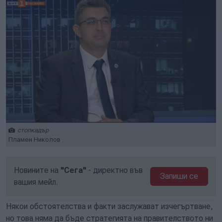
стопкадър
Пламен Николов
Новините на
"Сега"
- директно във
Запиши се
вашия мейл.
Някои обстоятелства и факти заслужават изчегъртване,
но това няма да бъде стратегията на правителството ни