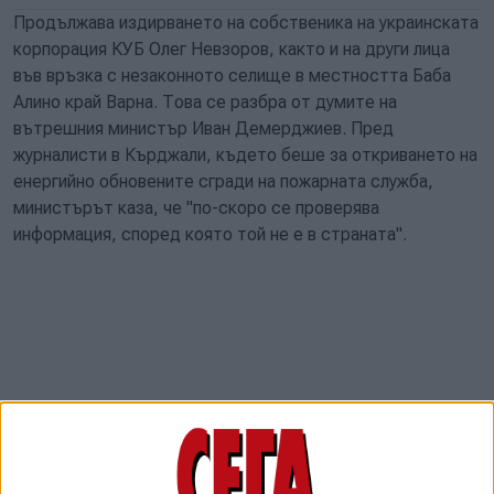
Продължава издирването на собственика на украинската
корпорация КУБ Олег Невзоров, както и на други лица
във връзка с незаконното селище в местността Баба
Алино край Варна. Това се разбра от думите на
вътрешния министър Иван Демерджиев. Пред
журналисти в Кърджали, където беше за откриването на
енергийно обновените сгради на пожарната служба,
министърът каза, че "по-скоро се проверява
информация, според която той не е в страната".