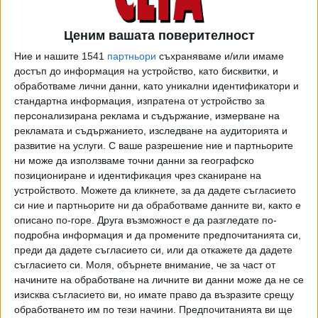
Ценим вашата поверителност
През почивните дни депутатът от ПП и бивш вътрешен
Ние и нашите 1541
партньори
съхраняваме и/или имаме
министър Бойко Рашков коментира, че разполага с
достъп до информация на устройство, като бисквитки, и
данни, че Невзоров е напуснал България "през един от
обработваме лични данни, като уникални идентификатори и
северните гранични пунктове" в следобедните часове на
стандартна информация, изпратена от устройство за
28 май.
персонализирана реклама и съдържание, измерване на
рекламата и съдържанието, изследване на аудиторията и
Що се отнася до оттеглянето на мярката на ДАНС
развитие на услуги.
С ваше разрешение ние и партньорите
спрямо бизнесмена в кратък период след издаването ѝ,
ни може да използваме точни данни за географско
и то без мотив и спазване на реда за
позициониране и идентификация чрез сканиране на
устройството. Можете да кликнете, за да дадете съгласието
това, Демерджиев обясни, че има данни за намеса на
си ние и партньорите ни да обработваме данните ви, както е
политическо ниво какво да се върши. Това е обект на
описано по-горе. Друга възможност е да разгледате по-
проверка на председателя на ДАНС, като негова
подробна информация и да промените предпочитанията си,
структура. Запитан колко високо
преди да дадете съгласието си, или да откажете да дадете
ниво, Демерджиев отговори: “На толкова високо ниво,
съгласието си.
Моля, обърнете внимание, че за част от
че да влияе на председателя на ДАНС.”
начините на обработване на личните ви данни може да не се
изисква съгласието ви, но имате право да възразите срещу
Междувременно по-рано през деня министърът на
обработването им по тези начини. Предпочитанията ви ще