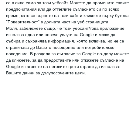
правосъдието Николай Найденов увери, че по случая са
са в сила само за този уебсайт. Можете да промените своите
предпочитания или да оттеглите съгласието си по всяко
установени "всички собственици, всички нотариални
време, като се върнете на този сайт и кликнете върху бутона
актове и нотариусите, осъществили нотариалното
"Поверителност" в долната част на уеб страницата.
производство, и сме ги предали на разследващите
Моля, забележете също, че този уебсайт/това приложение
органи". "Предстои извършването на проверки от
използва една или повече услуги на Google и може да
Инспектората на Министерството на правосъдието",
събира и съхранява информация, която включва, но не се
допълни той и отказа повече подробности.
ограничава до Вашето посещение или потребителско
поведение. В раздела за съгласие за Google по-долу можете
Последвайте ни и в
да кликнете, за да предоставите или откажете съгласие на
Google и таговете на неговите трети страни да използват
Вашите данни за долупосочените цели.
Ако искате да подкрепите независимата
и качествена журналистика в “Сега”,
можете да направите дарение през
PayPal
Ключови думи:
Баба Алино