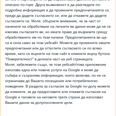
Практически той бе изключен от групата на ГЕРБ.
описано по-горе. Друга възможност е да разгледате по-
подробна информация и да промените предпочитанията си,
Цветанов има и човек в съвета на Руен - Февзи Хюсеин,
преди да дадете съгласието си, или да откажете да дадете
също влязъл с листата на ГЕРБ. Очаква се партията му
съгласието си.
Моля, обърнете внимание, че за част от
да разширява позициите си из страната. Това не е без
начините на обработване на личните ви данни може да не се
значение, тъй като до края на мандата на местната
изисква съгласието ви, но имате право да възразите срещу
власт остават цели три години.
обработването им по тези начини. Предпочитанията ви ще
са в сила само за този уебсайт. Можете да промените своите
предпочитания или да оттеглите съгласието си по всяко
време, като се върнете на този сайт и кликнете върху бутона
ПОПЪЛНЕНИЕ
"Поверителност" в долната част на уеб страницата.
Моля, забележете също, че този уебсайт/това приложение
Междувременно се оказа, че след Икономов, Атанас
използва една или повече услуги на Google и може да
Камбитов (Благоевград), Кирил Котев (Сандански) и
събира и съхранява информация, която включва, но не се
Огнян Ценков (Видин) още един бивш кмет на ГЕРБ е
ограничава до Вашето посещение или потребителско
пристанал на "Републиканци за България" - Георги Славов
поведение. В раздела за съгласие за Google по-долу можете
от Ямбол. Той бе забелязан на учредителния конгрес
да кликнете, за да предоставите или откажете съгласие на
Google и таговете на неговите трети страни да използват
през уикенда.
Вашите данни за долупосочените цели.