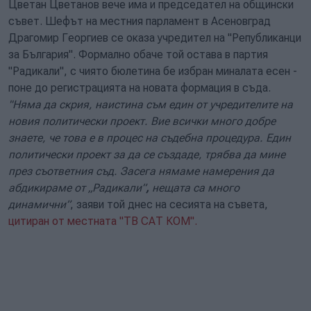
Цветан Цветанов вече има и председател на общински
съвет. Шефът на местния парламент в Асеновград
Драгомир Георгиев се оказа учредител на "Републиканци
за България". Формално обаче той остава в партия
"Радикали", с чиято бюлетина бе избран миналата есен -
поне до регистрацията на новата формация в съда.
"Няма да скрия, наистина съм един от учредителите на
новия политически проект. Вие всички много добре
знаете, че това е в процес на съдебна процедура. Един
политически проект за да се създаде, трябва да мине
през съответния съд. Засега нямаме намерения да
абдикираме от „Радикали”
,
нещата са много
динамични”
, заяви той днес на сесията на съвета,
цитиран от местната "ТВ САТ КОМ".