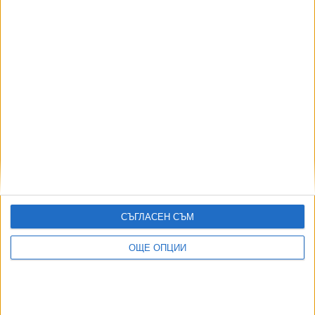
Шести ден продължава кризата с водата в
Асеновград
18 Яну. 2026
Още по темата
ОЩЕ НОВИНИ ОТ БЪЛГАРИЯ
СЪГЛАСЕН СЪМ
Борисов за първи път изплува в документ на службата
за санкции на САЩ
ОЩЕ ОПЦИИ
02 Авг. 2026
Въстанали срещу статуквото прокурори създадоха
организация
02 Авг. 2026