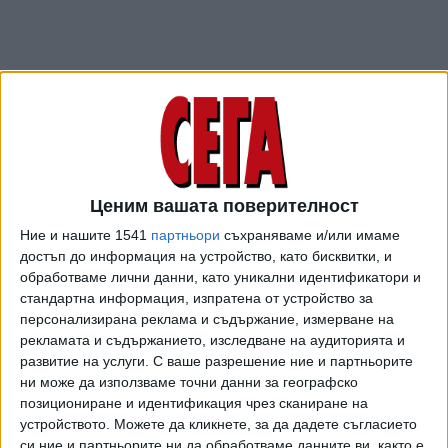
Членовете на "Радикали" в ОбС - Асеновград са общо
трима. Фактът, че Георгиев е председател, показва, че
Ценим вашата поверителност
чрез него "Републиканци за България" де факто получава
Ние и нашите 1541
партньори
съхраняваме и/или имаме
важна част от управлението на града. Георгиев бе
достъп до информация на устройство, като бисквитки, и
председател и в миналия мандат, но като представител
обработваме лични данни, като уникални идентификатори и
на "Народен съюз".
стандартна информация, изпратена от устройство за
персонализирана реклама и съдържание, измерване на
Георги Икономов пък ще бъде независим съветник в
рекламата и съдържанието, изследване на аудиторията и
Банско. Бившият кмет също вече е част от формацията
развитие на услуги.
С ваше разрешение ние и партньорите
на Цветанов. Местните членове на ГЕРБ поискаха той да
ни може да използваме точни данни за географско
напусне органа.
"Ще продължа да изпълнявам
позициониране и идентификация чрез сканиране на
устройството. Можете да кликнете, за да дадете съгласието
задълженията си"
, каза обаче днес Икономов.
си ние и партньорите ни да обработваме данните ви, както е