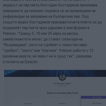
лидерът на партията Костадин Костадинов призовава
гражданите да положат подписа си за провеждане на
референдум за запазване на българския лев. Под
същото видео Костадинов приканва почитателите си да
подкрепят партията чрез дарение в платформата
Patreon. "Срещу 5, 10 или 25 евро на месец
симпатизантите могат да станат спонсори на
"Възраждане", като се сдобият с членство ниво
"сребро", "злато" или "платина". Patreon работи с 12
различни валути, но левът не е сред тях", разказва
статията на Euractiv.