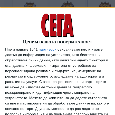
Ценим вашата поверителност
Ние и нашите 1541
партньори
съхраняваме и/или имаме
Изборът на "Възраждане" е странен - в интернет има и
достъп до информация на устройство, като бисквитки, и
други платформи за набиране на средства, които за
обработваме лични данни, като уникални идентификатори и
разлика от американската дават възможност да се
стандартна информация, изпратена от устройство за
дарява не в западни валути, а в български левове.
персонализирана реклама и съдържание, измерване на
рекламата и съдържанието, изследване на аудиторията и
Партията, която се самоопределя като патриотична,
развитие на услуги.
С ваше разрешение ние и партньорите
ползва американска платформа за набиране на евро "за
ни може да използваме точни данни за географско
произвеждането на видеоматериали, подпомагащи
позициониране и идентификация чрез сканиране на
различни каузи и организации в полза на България" (това
устройството. Можете да кликнете, за да дадете съгласието
обяснява Костадинов във въпросното видео в YouTube).
си ние и партньорите ни да обработваме данните ви, както е
описано по-горе. Друга възможност е да разгледате по-
А основната кауза, на която "Възраждане" гради и цялата
подробна информация и да промените предпочитанията си,