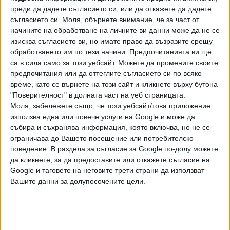
си кампания за предстоящите парламентарни избори, е
преди да дадете съгласието си, или да откажете да дадете
заклеймяване на еврото и на членството на България в
съгласието си.
Моля, обърнете внимание, че за част от
еврозоната.
начините на обработване на личните ви данни може да не се
изисква съгласието ви, но имате право да възразите срещу
обработването им по тези начини. Предпочитанията ви ще
са в сила само за този уебсайт. Можете да промените своите
Още парадокси
предпочитания или да оттеглите съгласието си по всяко
време, като се върнете на този сайт и кликнете върху бутона
В поведението на активистите на "Възраждане" има и
"Поверителност" в долната част на уеб страницата.
други "валутни" парадокси. Миналата година разследване
Моля, забележете също, че този уебсайт/това приложение
на BIRD разкри, че част от депутатите на тази партия
използва една или повече услуги на Google и може да
предпочитат да държат спестяванията си и да взимат
събира и съхранява информация, която включва, но не се
кредити не в левове, долари или рубли примерно, а
ограничава до Вашето посещение или потребителско
именно в евро.
поведение. В раздела за съгласие за Google по-долу можете
да кликнете, за да предоставите или откажете съгласие на
В разгара на пандемията Ковид-19 "Възраждане" също
Google и таговете на неговите трети страни да използват
бяха уличени в шизофренно поведение. Курсът на
Вашите данни за долупосочените цели.
партията бе яростно отричане на ваксините, а част от
депутатите ѝ се оказаха имунизирани срещу
коронавируса.