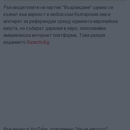
Ръководителите на партия "Възраждане" шумно се
кълнат във вярност и любов към българския лев и
агитират за референдум срещу единната европейска
валута, но събират дарения в евро, използвайки
американска интернет платформа. Това разкри
изданието
Euractiv.bg
.
Във видео в YouTube, озаглавено "Не на еврото!",