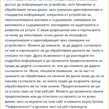
на разговор посланичката, нека и той да поеме
достъп до информация на устройство, като бисквитки, и
инициатива", каза още Рашков. Ден по-рано украинската
обработваме лични данни, като уникални идентификатори и
посланичка отказа да говори за случая и пред камерите
стандартна информация, изпратена от устройство за
на Би Ти Ви обяви единствено, че не коментира фейк
персонализирана реклама и съдържание, измерване на
новини.
рекламата и съдържанието, изследване на аудиторията и
развитие на услуги.
С ваше разрешение ние и партньорите
Рашков беше първият човек, който обяви преди няколко
ни може да използваме точни данни за географско
дни, че по негова информация Олег Невзоров е напуснал
позициониране и идентификация чрез сканиране на
България. Бившият вътрешен министър коментира
устройството. Можете да кликнете, за да дадете съгласието
си ние и партньорите ни да обработваме данните ви, както е
тогава, че разполага с данни, че собственикът на КУБ
описано по-горе. Друга възможност е да разгледате по-
корпорация е напуснал България "през един от северните
подробна информация и да промените предпочитанията си,
гранични пунктове" в следобедните часове на 28 май.
преди да дадете съгласието си, или да откажете да дадете
Във вторник вътрешният министър Иван Демерджиев
съгласието си.
Моля, обърнете внимание, че за част от
обяви, че украинският бизнесмен се издирва в България,
начините на обработване на личните ви данни може да не се
но допусна възможността той да е напуснал страната.
изисква съгласието ви, но имате право да възразите срещу
обработването им по тези начини. Предпочитанията ви ще
Рашков посочи, че най-накрая е започнало разследване
са в сила само за този уебсайт. Можете да промените своите
на този случай и "то за документно престъпление, за
предпочитания или да оттеглите съгласието си по всяко
време, като се върнете на този сайт и кликнете върху бутона
съставянето и използването на документи неистински и
"Поверителност" в долната част на уеб страницата.
които се използвани пред съответните служби -