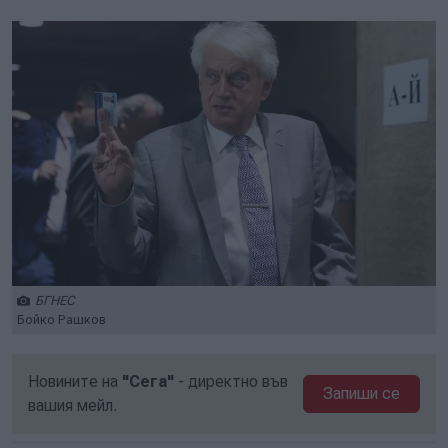
БГНЕС
Бойко Рашков
Новините на
"Сега"
- директно във
Запиши се
вашия мейл.