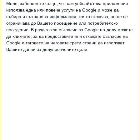
Моля, забележете също, че този уебсайт/това приложение
службата по Кадастър, службата за местни данъци
използва една или повече услуги на Google и може да
такси Варна, с цел тези документи да послужат за
събира и съхранява информация, която включва, но не се
евентуално узаконяване на незаконно изградените
ограничава до Вашето посещение или потребителско
постройки".
поведение. В раздела за съгласие за Google по-долу можете
да кликнете, за да предоставите или откажете съгласие на
"Прокуратурата е била доста подробна, като е посочила
Google и таговете на неговите трети страни да използват
четири имота, в които се изградени 93 имота
Вашите данни за долупосочените цели.
индивидуални, и е посочила съответните
идентификатори на тези имоти. Четири парцела, 93
имота. И е отправила информацията към нотариусите да
не изповядват такива сделки, ако все още някои от тези
сделки с тези имоти все още не е изповядана пред някой
нотариус, тъй като са документи с невярно
съдържание", коментира в сряда още депутатът от ПП.
"И по отношение на четирите парцела, в които са
изградени тези 93 индивидуални имота, е посочено, че
става дума за изградени имоти през 2023 г. Вие знаете
предполагам, че към 2023 г. текат рекламни