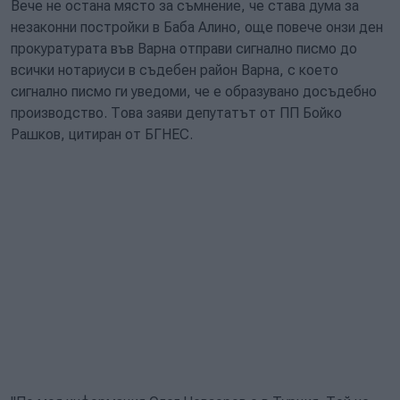
Вече не остана място за съмнение, че става дума за
незаконни постройки в Баба Алино, още повече онзи ден
прокуратурата във Варна отправи сигнално писмо до
всички нотариуси в съдебен район Варна, с което
сигнално писмо ги уведоми, че е образувано досъдебно
производство. Това заяви депутатът от ПП Бойко
Рашков, цитиран от БГНЕС.