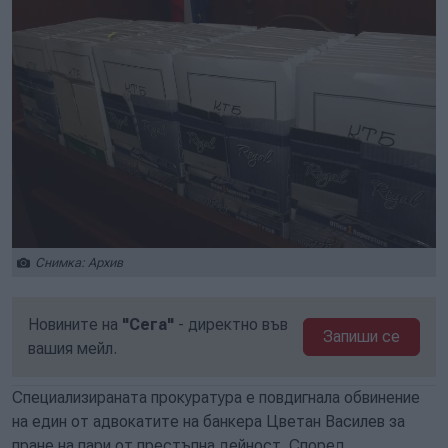
Снимка: Архив
Новините на
"Сега"
- директно във
Запиши се
вашия мейл.
Специализираната прокуратура е повдигнала обвинение
на един от адвокатите на банкера Цветан Василев за
пране на пари от престъпна дейност. Според