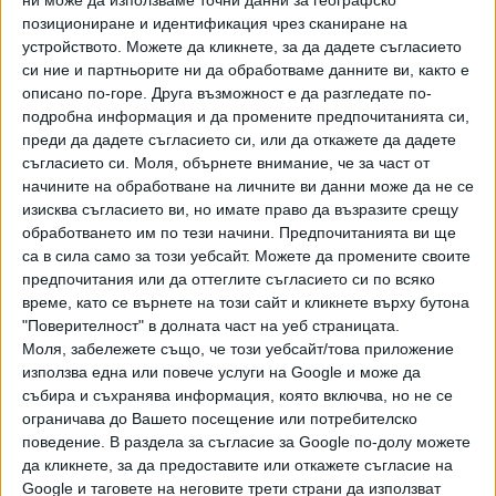
точно когато Гебрев влезе в конфликт с депутата от
позициониране и идентификация чрез сканиране на
ДПС, крупен бизнесмен и медиен магнат Делян Пеевски
устройството. Можете да кликнете, за да дадете съгласието
заради съмнения, че последният се опитва да придобие
си ние и партньорите ни да обработваме данните ви, както е
оръжейния завод "Дунарит".
описано по-горе. Друга възможност е да разгледате по-
подробна информация и да промените предпочитанията си,
Адвокат Карадалиев беше обвинен и през 2017 г., когато
преди да дадете съгласието си, или да откажете да дадете
прокуратурата откри данни, че е участвал в организирана
съгласието си.
Моля, обърнете внимание, че за част от
начините на обработване на личните ви данни може да не се
престъпна група за контрабанда на цигари. Няколко
изисква съгласието ви, но имате право да възразите срещу
месеца по-късно пък юристът беше привлечен към
обработването им по тези начини. Предпочитанията ви ще
наказателна отговорност, защото според
са в сила само за този уебсайт. Можете да промените своите
прокуратурата се опитвал да "профилактира" свидетел
предпочитания или да оттеглите съгласието си по всяко
по делото за източването на КТБ.
време, като се върнете на този сайт и кликнете върху бутона
"Поверителност" в долната част на уеб страницата.
Преди месец антикорупционната комисия съобщи, че
Моля, забележете също, че този уебсайт/това приложение
внася в Софийския градски съд иск за отнемане на 2 800
използва една или повече услуги на Google и може да
963 лв. срещу "Лазар К", защото "същият е получил
събира и съхранява информация, която включва, но не се
неследваща му се сума в качеството на адвокат, без да
ограничава до Вашето посещение или потребителско
поведение. В раздела за съгласие за Google по-долу можете
е извършвал юридически или други услуги на дружество,
да кликнете, за да предоставите или откажете съгласие на
което му е изплатило хонорар без документи. Лазар К. е
Google и таговете на неговите трети страни да използват