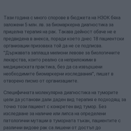
Тази година с много спорове в бюджета на НЗОК бяха
заложени 5 млн. лв. за биомаркерна диагностика за
прицелна терапия на рак. Такава дейност обаче не е
предвидена в анекса, поради което днес 18 пациентски
организации призоваха той да не се подписва.
"Държавата заплаща милиони левове за биологичните
лекарства, които реално са неприложими в
медицинската практика, без да са извършени
необходимите биомаркерни изследвания", пишат в
отворено писмо от организациите.
Специфичната молекулярна диагностика на туморите
цели да установи дали даден вид терапия е подходящ за
точно този пациент с конкретен вид тумор. Без
изследване за наличие или липса на определени
патологични мутации в туморната тъкан, пациентите с
различни видове рак са лишени от достъп до