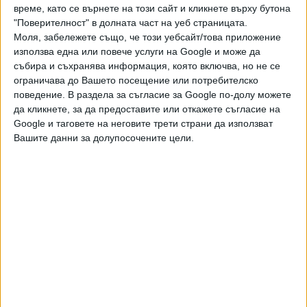
В проекта на рамков договор няма големи новини за
време, като се върнете на този сайт и кликнете върху бутона
"Поверителност" в долната част на уеб страницата.
пациентите. За разлика от предишни години, прави
Моля, забележете също, че този уебсайт/това приложение
впечатление, че цените на клиничните пътеки остават
използва една или повече услуги на Google и може да
без промяна, а се увеличават само прегледите и
събира и съхранява информация, която включва, но не се
дейностите в извънболничната помощ. Миналата година
ограничава до Вашето посещение или потребителско
болниците надхвърлиха сериозно бюджета си, тъй като
поведение. В раздела за съгласие за Google по-долу можете
за дейността им вече няма лимити по решение на КС.
да кликнете, за да предоставите или откажете съгласие на
Тази година за тях са предвидени 4,155 млрд. лв., но
Google и таговете на неговите трети страни да използват
Вашите данни за долупосочените цели.
това е по-малко от реално изхарчените през 2024 г.
пари, поради което очакванията са за дефицит.
При запазване на цените на клиничните пътеки, има леко
увеличение на броя прогнозирани случаи по тях, макар че
това няма да окаже голям ефект върху приходите. По
клинична пътека "Диагностика и лечение на исхемичен
мозъчен инсулт без тромболиза при лица над 18 години"
например цената остава 1404 лв., колкото беше и през
2024 г., но са разчетени 42 465 случая при 41 997 за 2024
г. По клинична пътека "Диагностика и лечение на болести