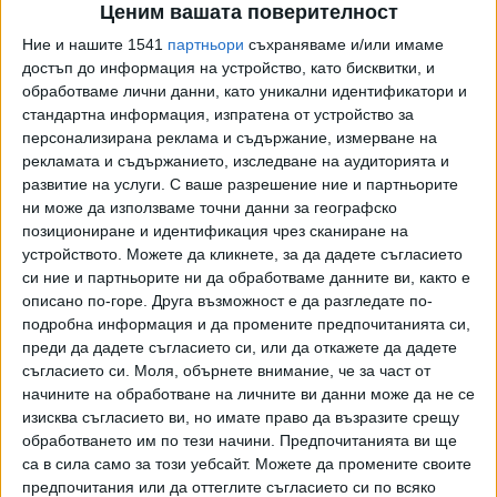
Ценим вашата поверителност
заболявания.
Ние и нашите 1541
партньори
съхраняваме и/или имаме
Още като се гласуваха парите за биомаркери беше ясно,
достъп до информация на устройство, като бисквитки, и
че те трудно ще се използват, тъй като има много
обработваме лични данни, като уникални идентификатори и
нерешени административни въпроси - кои лаборатории
стандартна информация, изпратена от устройство за
ще ги извършват, как ще се заплаща дейността и т.н.
персонализирана реклама и съдържание, измерване на
рекламата и съдържанието, изследване на аудиторията и
"На последната работна среща ръководствата на НЗОК
развитие на услуги.
С ваше разрешение ние и партньорите
и БЛС отказаха дори да обсъждат въпроса с
ни може да използваме точни данни за географско
биомаркерната диагностика и нашите предложения, без
позициониране и идентификация чрез сканиране на
да посочат и един аргумент защо. Чуваме единствено,
устройството. Можете да кликнете, за да дадете съгласието
че не било работа на НЗОК да покрива разноските за
си ние и партньорите ни да обработваме данните ви, както е
биомаркерната диагностика. А чия работа е? На
описано по-горе. Друга възможност е да разгледате по-
пациентите?", коментират по този повод пациентските
подробна информация и да промените предпочитанията си,
преди да дадете съгласието си, или да откажете да дадете
организации.
съгласието си.
Моля, обърнете внимание, че за част от
начините на обработване на личните ви данни може да не се
изисква съгласието ви, но имате право да възразите срещу
Цените на клиничните пътеки засега са без
обработването им по тези начини. Предпочитанията ви ще
са в сила само за този уебсайт. Можете да промените своите
промяна
предпочитания или да оттеглите съгласието си по всяко