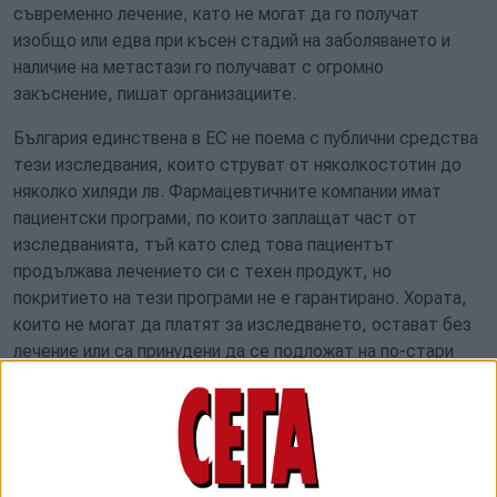
съвременно лечение, като не могат да го получат
изобщо или едва при късен стадий на заболяването и
наличие на метастази го получават с огромно
закъснение, пишат организациите.
България единствена в ЕС не поема с публични средства
тези изследвания, които струват от няколкостотин до
няколко хиляди лв. Фармацевтичните компании имат
пациентски програми, по които заплащат част от
изследванията, тъй като след това пациентът
продължава лечението си с техен продукт, но
покритието на тези програми не е гарантирано. Хората,
които не могат да платят за изследването, остават без
лечение или са принудени да се подложат на по-стари
схеми на терапия на общо основание, като те се понасят
много по-тежко от персонализираните методи за
лечение. Това, според пациентските сдружения, е една
от основните причини България да е една от само две
държави в ЕС с нарастваща смъртност от ракови