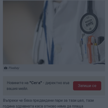
Pixabay
Новините на
"Сега"
- директно във
Запиши се
вашия мейл.
Въпреки че бяха предвидени пари за тази цел, тази
година здравната каса отново няма да плаща