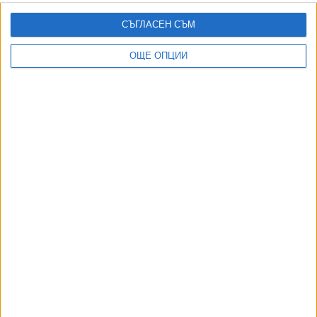
СЪГЛАСЕН СЪМ
,
,
Ключови думи:
анекс към НРД
НРД 2023-2025
национален рамков
договор
ОЩЕ ОПЦИИ
Още новини по темата
БЛС и НЗОК подписаха анекса, но болниците
остават проблем
22 Май 2025
БЛС иска вдигане на здравната вноска от 8 на
12%
18 Май 2025