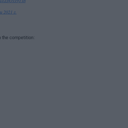
com/eZbOxx9Txb
и 2021 г.
n the competition: