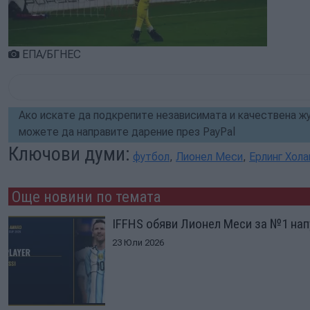
ЕПА/БГНЕС
Ако искате да подкрепите независимата и качествена жу
можете да направите дарение през PayPal
Ключови думи:
футбол
,
Лионел Меси
,
Ерлинг Хола
Още новини по темата
IFFHS обяви Лионел Меси за №1 на
23 Юли 2026