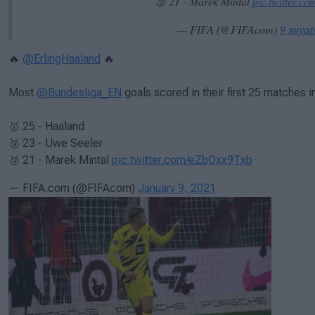
🥉 21 - Marek Mintal
pic.twitter.
— FIFA (@FIFAcom)
9 януар
🔥
@ErlingHaaland
🔥
Most
@Bundesliga_EN
goals scored in their first 25 matches i
🥇 25 - Haaland
🥈 23 - Uwe Seeler
🥉 21 - Marek Mintal
pic.twitter.com/eZbOxx9Txb
— FIFA.com (@FIFAcom)
January 9, 2021