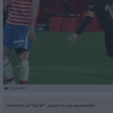
ЕПА/БГНЕС
Новините на
"Сега"
- директно във вашия мейл.