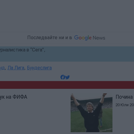
Последвайте ни и в
рналистика в “Сега”,
нд
,
Ла Лига
,
Бундеслига
пук на ФИФА
Почина 
20 Юли 20