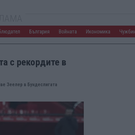
КЛАМА
блюдател
България
Войната
Икономика
Чужби
та с рекордите в
ве Зеелер в Бундеслигата