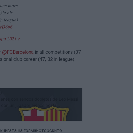
, one more
 in his
in league).
jVwD6p6
ари 2021 г.
r
@FCBarcelona
in all competitions (37
sional club career (47, 32 in league).
)
menes con sendos dobletes de Leo Messi
 con un jugador menos por la...
книгата на голмайсторските