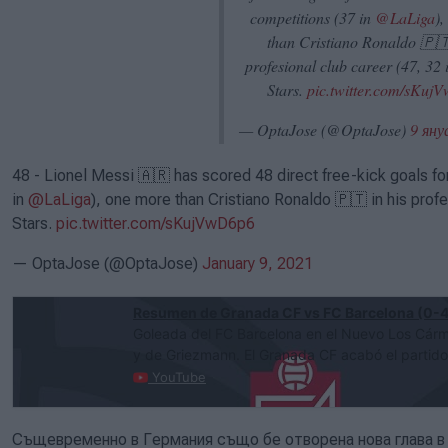
competitions (37 in
@LaLiga
)
than Cristiano Ronaldo 🇵🇹
profesional club career (47, 32 
Stars.
pic.twitter.com/sKu
— OptaJose (@OptaJose)
9 яну
48 - Lionel Messi 🇦🇷 has scored 48 direct free-kick goals fo
in
@LaLiga
), one more than Cristiano Ronaldo 🇵🇹 in his profe
Stars.
pic.twitter.com/sKujVwD6p6
— OptaJose (@OptaJose)
January 9, 2021
Resumen de Granada CF vs FC Barcelona (0-4
Goleada del FC Barcelona en el Nuevo Los Cár
y de Griezmann. El Granada CF acabó el partido
YouTube
Същевременно в Германия също бе отворена нова глава в 