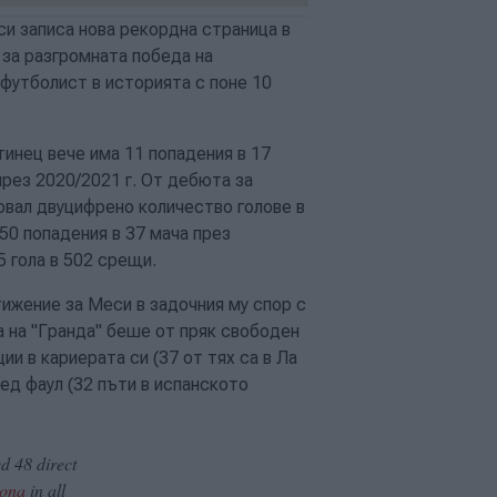
и записа нова рекордна страница в
 за разгромната победа на
т футболист в историята с поне 10
инец вече има 11 попадения в 17
през 2020/2021 г. От дебюта за
арвал двуцифрено количество голове в
50 попадения в 37 мача през
5 гола в 502 срещи.
ижение за Меси в задочния му спор с
а на "Гранда" беше от пряк свободен
ии в кариерата си (37 от тях са в Ла
ед фаул (32 пъти в испанското
d 48 direct
ona
in all