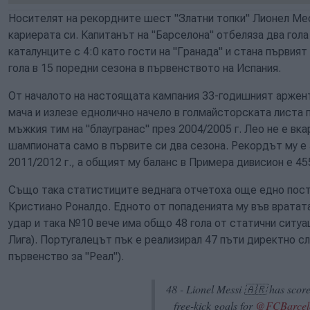
Носителят на рекордните шест "Златни топки" Лионел Мес
кариерата си. Капитанът на "Барселона" отбеляза два гола
каталунците с 4:0 като гости на "Гранада" и стана първия
гола в 15 поредни сезона в първенството на Испания.
От началото на настоящата кампания 33-годишният аржент
мача и излезе еднолично начело в голмайсторската листа 
мъжкия тим на "блаугранас" през 2004/2005 г. Лео не е вк
шампионата само в първите си два сезона. Рекордът му е 
2011/2012 г., а общият му баланс в Примера дивисион е 45
Също така статистиците веднага отчетоха още едно пост
Кристиано Роналдо. Едното от попаденията му във вратат
удар и така №10 вече има общо 48 гола от статични ситуац
Лига). Португалецът пък е реализирал 47 пъти директно сл
първенство за "Реал").
48 - Lionel Messi 🇦🇷 has score
free-kick goals for
@FCBarcel