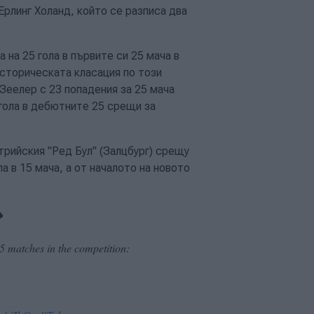
Ерлинг Холанд, който се разписа два
на 25 гола в първите си 25 мача в
историческата класация по този
Зеелер с 23 попадения за 25 мача
 гола в дебютните 25 срещи за
трийския "Ред Бул" (Залцбург) срещу
а в 15 мача, а от началото на новото

25 matches in the competition: