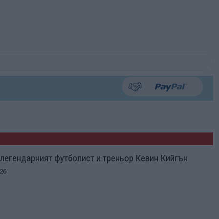
легендарният футболист и треньор Кевин Кийгън
26