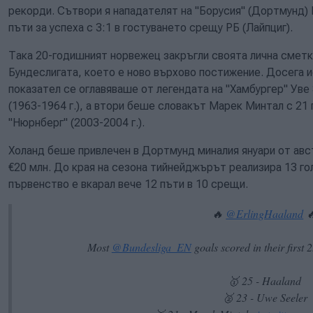
рекорди. Сътвори я нападателят на "Борусия" (Дортмунд) 
пъти за успеха с 3:1 в гостуването срещу РБ (Лайпциг).
Така 20-годишният норвежец закръгли своята лична сметка 
Бундеслигата, което е ново върхово постижение. Досега 
показател се оглавяваше от легендата на "Хамбургер" Уве 
(1963-1964 г.), а втори беше словакът Марек Минтал с 21
"Нюрнберг" (2003-2004 г.).
Холанд беше привлечен в Дортмунд миналия януари от авс
€20 млн. До края на сезона тийнейджърът реализира 13 гол
първенство е вкарал вече 12 пъти в 10 срещи.
🔥
@ErlingHaaland

Most
@Bundesliga_EN
goals scored in their first 
🥇 25 - Haaland
🥈 23 - Uwe Seeler