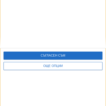
04 Юни 2026
Още по темата
ОЩЕ НОВИНИ ОТ СПОРТ
Четвърта българска шахматистка в историята стана
международен майстор
СЪГЛАСЕН СЪМ
04 Авг. 2026
ОЩЕ ОПЦИИ
Клубна легенда напусна ЦСКА, обиден на
ръководството
03 Авг. 2026
Легендарният Нирмал Пурджа и още 9-има алпинисти
загинаха под лавина
31 Юли 2026