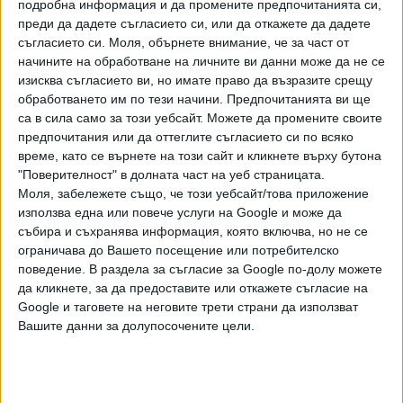
подробна информация и да промените предпочитанията си,
помпи, 48 кресла за инфузионни вливания, 70 стойки за
преди да дадете съгласието си, или да откажете да дадете
инфузионни вливания, 48 болнични легла, 8 лежащи
съгласието си.
Моля, обърнете внимание, че за част от
транспортни колички, 10 манипулационни колички, 5
начините на обработване на личните ви данни може да не се
инвалидни колички, 2 специализирани шкафа за
изисква съгласието ви, но имате право да възразите срещу
операционна.
обработването им по тези начини. Предпочитанията ви ще
са в сила само за този уебсайт. Можете да промените своите
Дарението е за 10 онкологични болници и диспансера в
предпочитания или да оттеглите съгласието си по всяко
Бургас, Враца, Стара Загора, Варна, Русе, Плевен, за
време, като се върнете на този сайт и кликнете върху бутона
националните хематология и онкология в София, както и
"Поверителност" в долната част на уеб страницата.
Моля, забележете също, че този уебсайт/това приложение
за детското онкологично отделение на ИСУЛ и за един
използва една или повече услуги на Google и може да
от най-големите онкологични диспансери в столицата.
събира и съхранява информация, която включва, но не се
ограничава до Вашето посещение или потребителско
С остатъка от събраните средства от "Мача на
поведение. В раздела за съгласие за Google по-долу можете
надеждата" Стилиян Петров и съпругата му Паулина ще
да кликнете, за да предоставите или откажете съгласие на
помогнат финансово и на засегнати от ракови
Google и таговете на неговите трети страни да използват
заболявания българи. Екип от специалисти ще ги
Вашите данни за долупосочените цели.
консултира, за да бъде разпределена сумата най-
справедливо, ефективно и прозрачно.
През ноември фондация "Стилиян Петров" организира и