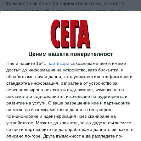
"Желанието ни беше да дарим точно това, от което
съответните лечебни заведения се нуждаят, за да
бъдем максимално полезни. Влязохме в контакт с всяко
едно от тях и закупихме точно тази апаратура и
оборудване, които самите те пожелаха и от които най-
много се нуждаеха. Щастлив съм, че с усилията и
огромните сърца на всички, които се включиха по един
Ценим вашата поверителност
или друг начин в благотворителната кауза на нашата
Ние и нашите 1541
партньори
съхраняваме и/или имаме
фондация, успяхме да подсигурим на пациентите в
достъп до информация на устройство, като бисквитки, и
България страдащи от онкологични заболявания по-
обработваме лични данни, като уникални идентификатори и
добри и качествени условия за тяхното лечение", заяви
стандартна информация, изпратена от устройство за
бившият капитан на националния отбор, "Селтик" и
персонализирана реклама и съдържание, измерване на
"Астън Вила".
рекламата и съдържанието, изследване на аудиторията и
развитие на услуги.
С ваше разрешение ние и партньорите
Закупени са три напълно оборудвани с необходимите
ни може да използваме точни данни за географско
трансдюсери ехографа, електрохирургичен нож, два
позициониране и идентификация чрез сканиране на
ЕКГ-апарата, лабораторен микроскоп, фризер за
устройството. Можете да кликнете, за да дадете съгласието
хистологични проби, радиологична камина и
си ние и партньорите ни да обработваме данните ви, както е
описано по-горе. Друга възможност е да разгледате по-
коагулометър. Дарението съдържа още 10 инфузионни