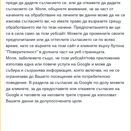
преди да дадете съгласието си, или да откажете да дадете
Росен Кирилов, Пламен Крумов, Валентин Илиев, Георги
съгласието си.
Моля, обърнете внимание, че за част от
Чиликов, Милен Петков, Ивайло Петков. Ще играе и
начините на обработване на личните ви данни може да не се
самият Стилиян Петров, разбира се. Присъствие е
изисква съгласието ви, но имате право да възразите срещу
потвърдил и треньорът Димитър Димитров - Херо,
обработването им по тези начини. Предпочитанията ви ще
който също се лекува преди 15-ина години от
са в сила само за този уебсайт. Можете да промените своите
онкологично заболяване.
предпочитания или да оттеглите съгласието си по всяко
време, като се върнете на този сайт и кликнете върху бутона
Международното присъствие също е много
"Поверителност" в долната част на уеб страницата.
Моля, забележете също, че този уебсайт/това приложение
впечатляващо, тъй като на поканата на Стилиян Петров
използва една или повече услуги на Google и може да
са се отзовали бивши звезди от английската Премиър
събира и съхранява информация, която включва, но не се
лийг като Неманя Видич, Джо Харт, Уес Браун, Якубу
ограничава до Вашето посещение или потребителско
Айегбени, Джеймс Колинс, Стюърт Даунинг, Ричард
поведение. В раздела за съгласие за Google по-долу можете
Дън, Марк Олбрайтън, Габриел Агбонлахор, Фил
да кликнете, за да предоставите или откажете съгласие на
Бардсли, Дейвид Бентли, Йоргос Самарaс, Себастиен
Google и таговете на неговите трети страни да използват
Басонг и др.
Вашите данни за долупосочените цели.
Под различна форма участие ще вземат още бившият
волейболен национал Теодор Салпаров, популярната ни
спринтьорка от близкото минало Ивет Лалова, шоу