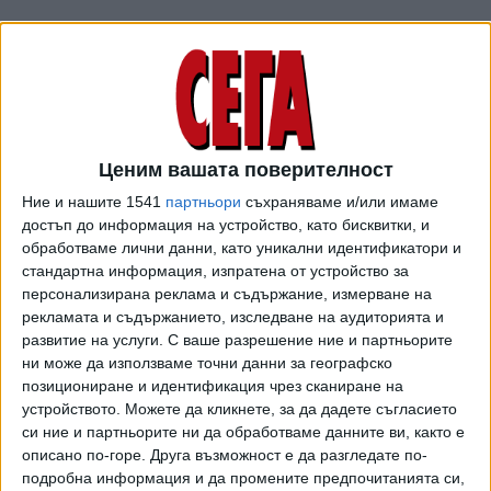
От фондацията посочват, че с присъствието си Йотова
иска да изрази своята съпричастност към каузата,
обединяваща хиляди българи в борбата с онкологичните
Ценим вашата поверителност
заболявания. "Присъствието на държавния глава Илияна
Йотова е доказателство за голямата значимост на
Ние и нашите 1541
партньори
съхраняваме и/или имаме
достъп до информация на устройство, като бисквитки, и
събитието, което превръща Бургас в столица на
обработваме лични данни, като уникални идентификатори и
солидарността", добавят организаторите.
стандартна информация, изпратена от устройство за
персонализирана реклама и съдържание, измерване на
А самият мач се очертава да е голямо зрелище за
рекламата и съдържанието, изследване на аудиторията и
зрителите, тъй като участие са потвърдили редица
развитие на услуги.
С ваше разрешение ние и партньорите
бивши национали - Димитър Бербатов, Мартин Петров,
ни може да използваме точни данни за географско
Красимир Балъков, Златко Янков, Стойко Сакалиев,
позициониране и идентификация чрез сканиране на
Димитър Иванков, Радостин Кишишев, Александър
устройството. Можете да кликнете, за да дадете съгласието
Тунчев, Илиан Илиев, Георги Пеев, Емил Кременлиев,
си ние и партньорите ни да обработваме данните ви, както е
Здравко Здравков, Мартин Камбуров, Валери Божинов,
описано по-горе. Друга възможност е да разгледате по-
подробна информация и да промените предпочитанията си,
Илия Груев, Михаил Александров, Мариян Христов,