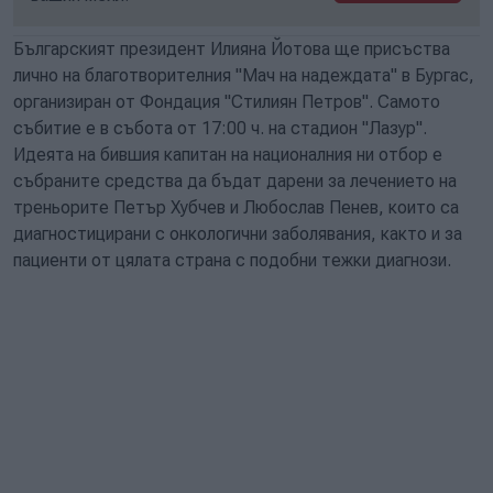
Българският президент Илияна Йотова ще присъства
лично на благотворителния "Мач на надеждата" в Бургас,
организиран от Фондация "Стилиян Петров". Самото
събитие е в събота от 17:00 ч. на стадион "Лазур".
Идеята на бившия капитан на националния ни отбор е
събраните средства да бъдат дарени за лечението на
треньорите Петър Хубчев и Любослав Пенев, които са
диагностицирани с онкологични заболявания, както и за
пациенти от цялата страна с подобни тежки диагнози.