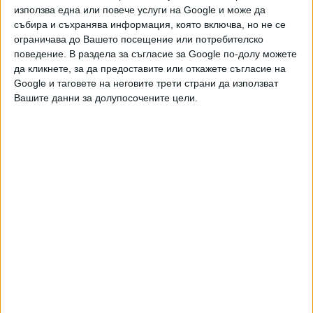
грешката на въвеждането ѝ обаче, отмяната на
използва една или повече услуги на Google и може да
добавката води до нови проблеми, които няма как да не
събира и съхранява информация, която включва, но не се
бъдат отчетени и адресирани:
ограничава до Вашето посещение или потребителско
поведение. В раздела за съгласие за Google по-долу можете
– всяка пенсия ще получи различен процент
да кликнете, за да предоставите или откажете съгласие на
осъвременяване, въпреки че неговата цел е да
Google и таговете на неговите трети страни да използват
компенсира инфлацията и е редно процентът да бъде
Вашите данни за долупосочените цели.
еднакъв;
– ниските пенсии ще получат по-малко увеличение от
големите, защото при тях твърдата сума има по-голяма
тежест;
– само минималната пенсия ще бъде увеличена изцяло по
швейцарското правило – точно със 7,8%;
– старите пенсии завинаги ще останат привилегировани
пред новите. Така при равни условия, пенсия от 30 юни
2026 г. ще е с 30,68 евро по-висока от пенсия, отпусната
на 2 юли. Нещо повече – напълно е възможно при повече