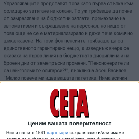
Управляващите представят това като първа стъпка към
солидарно затягане на колани. То уж трябваше да почне
от замразяване на бюджетни заплати, премахване на
автоматизми и съкращаване на персонал, но нищо от
това още не се е материализирало и даже тече комично
шикалкавене. На този фон пенсиите трябваше да са
единственото гарантирано нещо, а изведнъж вчера се
оказаха на първа линия на бюджетната дисциплина и на
броени дни от земетръсни промени. "Пенсионерите ли
са най-големите олигарси?!", възкликна Асен Василев.
"Малко повече ми идва вашата патетика. Няма всички
пенсионери да умрат заради 2 евро", отвърна му
Константин Проданов. Тази реплика не стана по-красива
от упоритото натякване, че
Ценим вашата поверителност
ПБ прави големи бюджетни саможертви,
Ние и нашите 1541
партньори
съхраняваме и/или имаме
достъп до информация на устройство, като бисквитки, и