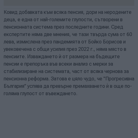
Ковид добавката към всяка пенсия, дори на неродените
деца, е една от най-големите глупости, сътворени в
пенсионната система през последните години. Сред
експертите няма две мнения, че тази твърда сума от 60
лева, измислена през пандемията от Бойко Борисов и
увековечена с общи усилия през 2022 г., няма място в
пенсиите. Изваждането ѝ от размера на бъдещите
пенсии е препоръка във всеки анализ с мерки за
стабилизиране на системата, част от всяка чернова за
пенсионна реформа. Затова е цяло чудо, че "Прогресивна
България" успява да превърне премахването ѝ в още по-
голяма глупост от въвеждането.