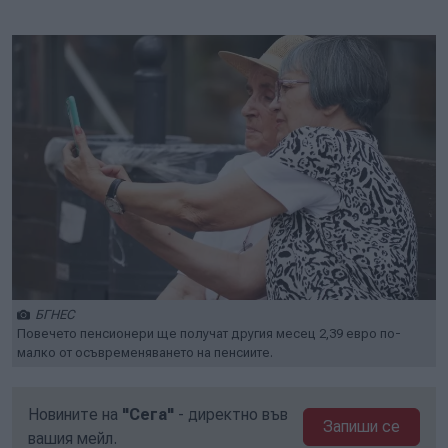
Play
Mute
Setti
БГНЕС
Повечето пенсионери ще получат другия месец 2,39 евро по-
малко от осъвременяването на пенсиите.
Новините на
"Сега"
- директно във
Запиши се
вашия мейл.