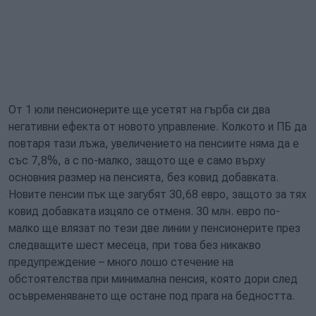
От 1 юли пенсионерите ще усетят на гърба си два
негативни ефекта от новото управление. Колкото и ПБ да
повтаря тази лъжа, увеличението на пенсиите няма да е
със 7,8%, а с по-малко, защото ще е само върху
основния размер на пенсията, без ковид добавката.
Новите пенсии пък ще загубят 30,68 евро, защото за тях
ковид добавката изцяло се отменя. 30 млн. евро по-
малко ще влязат по тези две линии у пенсионерите през
следващите шест месеца, при това без никакво
предупреждение – много лошо стечение на
обстоятелства при минимална пенсия, която дори след
осъвременяването ще остане под прага на бедността.