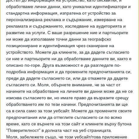
обработваме лични данни, като уникални идентификатори и
като откъсва по 1 евро от партийните субсидии за
стандартна информация, изпратена от устройство за
получен глас (със смешния ефект от 3 млн. евро за една
персонализирана реклама и съдържание, измерване на
година).
рекламата и съдържанието, изследване на аудиторията и
развитие на услуги.
С ваше разрешение ние и партньорите
Ако трябва да започне отнякъде бюджетната
ни може да използваме точни данни за географско
дисциплина, то е именно от публичния сектор, където
позициониране и идентификация чрез сканиране на
устройството. Можете да кликнете, за да дадете съгласието
помпането на заплати и привилегироването на някои
си ние и партньорите ни да обработваме данните ви, както е
ведомства доведе дотам разходите за персонал да
описано по-горе. Друга възможност е да разгледате по-
изпреварват разходите за покриване на дефицита в НОИ.
подробна информация и да промените предпочитанията си,
Дори в по-малкия контекст на пенсионната система
преди да дадете съгласието си, или да откажете да дадете
обаче рязането на суми от новите пенсии буди
съгласието си.
Моля, обърнете внимание, че за част от
недоумение.
начините на обработване на личните ви данни може да не се
изисква съгласието ви, но имате право да възразите срещу
Безспорно, включването на произволна твърда сума във
обработването им по тези начини. Предпочитанията ви ще
всяка пенсия, независимо по какъв повод и в какъв
са в сила само за този уебсайт. Можете да промените своите
предпочитания или да оттеглите съгласието си по всяко
размер, изкривява връзката между принос и права.
време, като се върнете на този сайт и кликнете върху бутона
Експертите многократно са коментирали и че е абсурдно
"Поверителност" в долната част на уеб страницата.
тази сума да се индексира всяка година. Заради
Моля, забележете също, че този уебсайт/това приложение