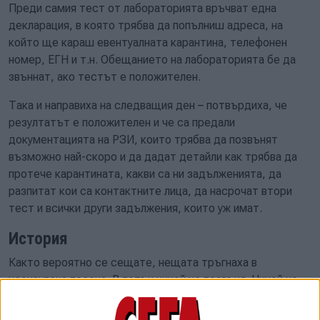
Преди самия тест от лабораторията връчват една
декларация, в която трябва да попълниш адреса, на
който ще караш евентуалната карантина, телефонен
номер, ЕГН и т.н. Обещанието на лабораторията бе да
звъннат, ако тестът е положителен.
Така и направиха на следващия ден – потвърдиха, че
резултатът е положителен и че са предали
документацията на РЗИ, които трябва да позвънят
възможно най-скоро и да дадат детайли как трябва да
протече карантината, какви са ни задълженията, да
разпитат кои са контактните лица, да насрочат втори
тест и всички други задължения, които уж имат.
История
Както вероятно се сещате, нещата тръгнаха в
неочаквана посока. В петък никой не позвъня. Никой не
ни потърси и в събота. Дойде неделя, когато от
районното управление на МВР в Самоков потърсиха жена