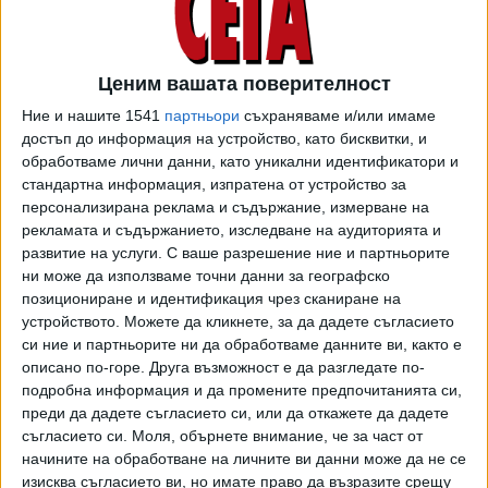
ми в родната ѝ къща.
От РЗИ София пратили името на жена ми към РУ-
Ценим вашата поверителност
Самоков, тъй като по лична карта се води там.
Естествено, в столичната РЗИ са проспали или
Ние и нашите 1541
партньори
съхраняваме и/или имаме
неглижирали текущия адрес, даден по-рано в
достъп до информация на устройство, като бисквитки, и
обработваме лични данни, като уникални идентификатори и
декларацията. За справка – текущият адрес е в
стандартна информация, изпратена от устройство за
"Младост 1", на метри от частната лаборатория, в която
персонализирана реклама и съдържание, измерване на
направихме теста.
рекламата и съдържанието, изследване на аудиторията и
развитие на услуги.
С ваше разрешение ние и партньорите
Това вероятно не звучи толкова фрапиращо. Не и докато
ни може да използваме точни данни за географско
не си дадеш сметка, че от РУ-Самоков имат пълното
позициониране и идентификация чрез сканиране на
право да напишат акт на жена ми, тъй като тя не е на
устройството. Можете да кликнете, за да дадете съгласието
адреса, даден им от РЗИ. И няма да е техен проблем,
си ние и партньорите ни да обработваме данните ви, както е
защото те изпълняват задълженията си. За справка,
описано по-горе. Друга възможност е да разгледате по-
санкциите за неспазване на карантина стигат до 10 000
подробна информация и да промените предпочитанията си,
преди да дадете съгласието си, или да откажете да дадете
лева и лишаване от свобода до три години.
съгласието си.
Моля, обърнете внимание, че за част от
начините на обработване на личните ви данни може да не се
Междувременно стана понеделник. Започнах да звъня,
изисква съгласието ви, но имате право да възразите срещу
та да разбера – кой не си е свършил работата, какво