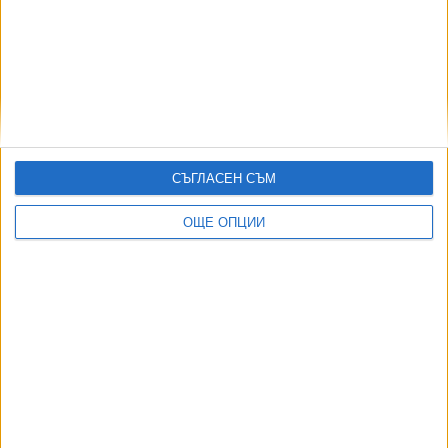
Да, това е нивото.
СЪГЛАСЕН СЪМ
ОЩЕ ОПЦИИ
БГНЕС
Последвайте ни и в
Ако искате да подкрепите независимата
и качествена журналистика в “Сега”,
можете да направите дарение през
PayPal