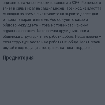
вдигането на чиновническите заплати с 30%. Решението
влиза в сила в края на същия месец. Този ход на властта
съвпадна по време с изтичането на първите десет дни
от края на карантината ми. Ако се чудите какво е
общото межу двете – това е столичната Районна
здравна инспекция. Като всички други държавни и
общински структури тя не работи добре. Нещо повече –
тези структури често и не работят въобще. Моят личен
случай е подходяща илюстрация за това твърдение.
Предистория