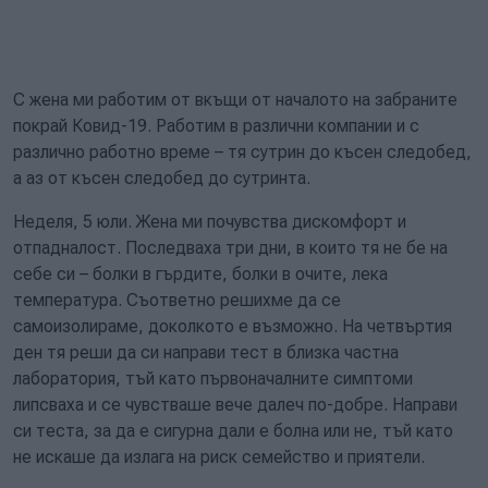
С жена ми работим от вкъщи от началото на забраните
покрай Ковид-19. Работим в различни компании и с
различно работно време – тя сутрин до късен следобед,
а аз от късен следобед до сутринта.
Неделя, 5 юли. Жена ми почувства дискомфорт и
отпадналост. Последваха три дни, в които тя не бе на
себе си – болки в гърдите, болки в очите, лека
температура. Съответно решихме да се
самоизолираме, доколкото е възможно. На четвъртия
ден тя реши да си направи тест в близка частна
лаборатория, тъй като първоначалните симптоми
липсваха и се чувстваше вече далеч по-добре. Направи
си теста, за да е сигурна дали е болна или не, тъй като
не искаше да излага на риск семейство и приятели.