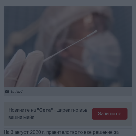
БГНЕС
Новините на
"Сега"
- директно във
Запиши се
вашия мейл.
На 3 август 2020 г. правителството взе решение за