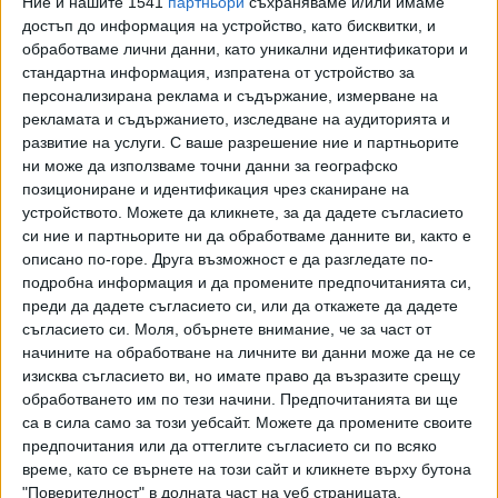
Ние и нашите 1541
партньори
съхраняваме и/или имаме
достъп до информация на устройство, като бисквитки, и
обработваме лични данни, като уникални идентификатори и
стандартна информация, изпратена от устройство за
персонализирана реклама и съдържание, измерване на
рекламата и съдържанието, изследване на аудиторията и
развитие на услуги.
С ваше разрешение ние и партньорите
ни може да използваме точни данни за географско
Пробивът в киберсигурността доведе до политически
позициониране и идентификация чрез сканиране на
натиск над правителството. Информацията, която
устройството. Можете да кликнете, за да дадете съгласието
съдържа адреси на местожителство, мобилни номера,
си ние и партньорите ни да обработваме данните ви, както е
описано по-горе. Друга възможност е да разгледате по-
писма, записи и копия на документи за самоличност, бяха
подробна информация и да промените предпочитанията си,
разпространени за първи път чрез Туитър през
преди да дадете съгласието си, или да откажете да дадете
декември, но цялата информация излезе в публичното
съгласието си.
Моля, обърнете внимание, че за част от
пространство през миналата седмица. Около 1000 души
начините на обработване на личните ви данни може да не се
са засегнати, включително депутати от Бундестага,
изисква съгласието ви, но имате право да възразите срещу
Европейския парламент, регионалните и местни
обработването им по тези начини. Предпочитанията ви ще
парламенти.
са в сила само за този уебсайт. Можете да промените своите
предпочитания или да оттеглите съгласието си по всяко
време, като се върнете на този сайт и кликнете върху бутона
Последвайте ни и в
"Поверителност" в долната част на уеб страницата.