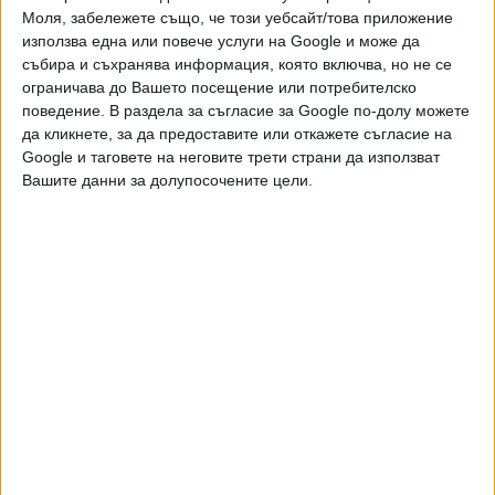
Моля, забележете също, че този уебсайт/това приложение
използва една или повече услуги на Google и може да
Ако искате да подкрепите независимата
и качествена журналистика в “Сега”,
събира и съхранява информация, която включва, но не се
можете да направите дарение през
ограничава до Вашето посещение или потребителско
PayPal
поведение. В раздела за съгласие за Google по-долу можете
да кликнете, за да предоставите или откажете съгласие на
Google и таговете на неговите трети страни да използват
,
,
,
Ключови думи:
Германия
хакер
политици
лични данни
Вашите данни за долупосочените цели.
Още новини по темата
6 дрона прелетяха над военна база на
Бундесвера
07 Авг. 2026
Националистите се откъсват на върха в