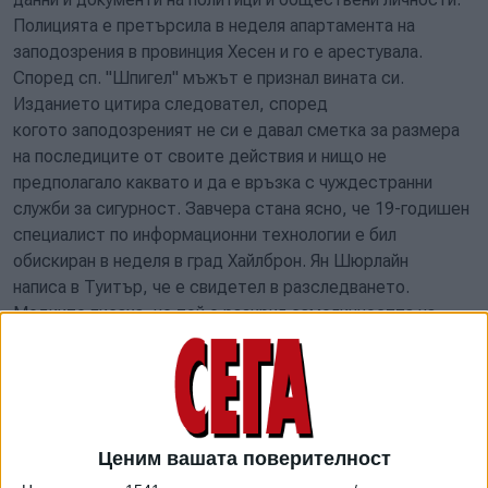
Полицията е претърсила в неделя апартамента на
заподозрения в провинция Хесен и го е арестувала.
Според сп. "Шпигел" мъжът е признал вината си.
Изданието цитира следовател, според
когото заподозреният не си е давал сметка за размера
на последиците от своите действия и нищо не
предполагало каквато и да е връзка с чуждестранни
служби за сигурност. Завчера стана ясно, че 19-годишен
специалист по информационни технологии е бил
обискиран в неделя в град Хайлброн. Ян Шюрлайн
написа в Туитър, че е свидетел в разследването.
Медиите писаха, че той е разкрил самоличността на
крадеца на лични данни.
Ценим вашата поверителност