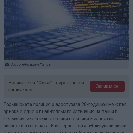
dw.com/picture-alliance
Новините на
"Сега"
- директно във
Запиши се
вашия мейл.
Германската полиция е арестувала 20-годишен мъж във
връзка с едно от най-големите изтичания на данни в
Германия, засегнало стотици политици и известни
личности в страната. В интернет бяха публикувани лични
данни и документи на политици и обществени личности.