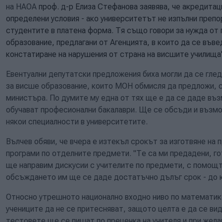
на НАОА
проф. д-р Елиза Стефанова заявява, че акредита
определени условия - ако университетът не изпълни преп
студентите в платена форма. Тя също говори за нужда от 
образование, предлагани от Агенцията, в които да се въве
констатиране на нарушения от страна на висшите училища
Евентуални депутатски предложения биха могли да се глед
за висше образование, които МОН обмисля да предложи, с
министъра. По думите му една от тях ще е да се даде въ
обучават професионални бакалаври. Ще се обсъди и възмо
някои специалности в университетите.
Вълчев обяви, че вчера е изтекъл срокът за изготвяне на 
програми по отделните предмети. "Те са ми предадени, го
ще направим дискусии с учителите по предмети, с помощта
обсъждането им ще се даде достатъчно дълъг срок - до к
Относно утрешното национално входно ниво по математика
учениците да не се притесняват, защото целта е да се вид
тестовете ще се пишат по преценка на учителя и при жела