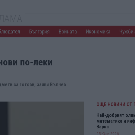
КЛАМА
блюдател
България
Войната
Икономика
Чужби
нови по-леки
дмети са готови, заяви Вълчев
ОЩЕ НОВИНИ ОТ 
Най-добрият оли
математика и инф
Варна
25 Юли 2026