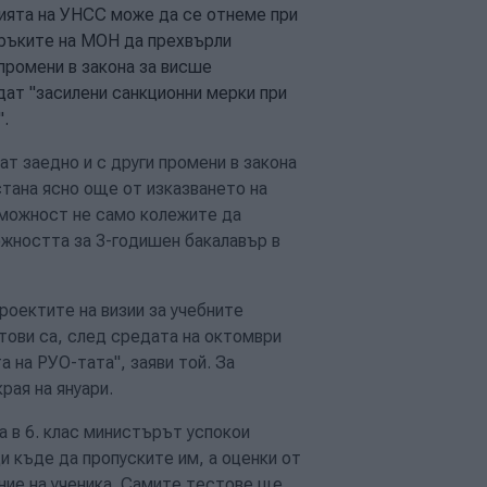
цията на УНСС може да се отнеме при
оръките на МОН да прехвърли
промени в закона за висше
дат "засилени санкционни мерки при
".
ат заедно и с други промени в закона
тана ясно още от изказването на
зможност не само колежите да
жността за 3-годишен бакалавър в
проектите на визии за учебните
тови са, след средата на октомври
 на РУО-тата", заяви той. За
рая на януари.
 в 6. клас министърът успокои
и къде да пропуските им, а оценки от
ние на ученика. Самите тестове ще