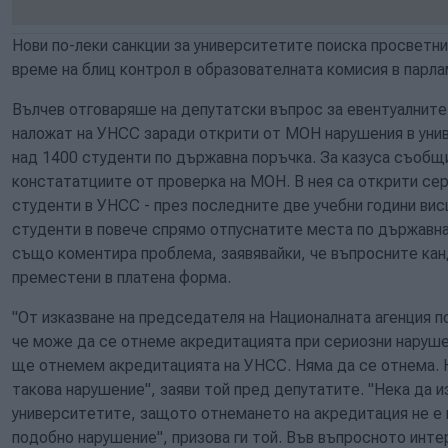
Нови по-леки санкции за университетите поиска просветн
време на блиц контрол в образователната комисия в парла
Вълчев отговаряше на депутатски въпрос за евентуалните 
наложат на УНСС заради открити от МОН нарушения в унив
над 1400 студенти по държавна поръчка. За казуса съобщи
констататциите от проверка на МОН. В нея са открити сер
студенти в УНСС - през последните две учебни години ви
студенти в повече спрямо отпуснатите места по държавн
също коментира проблема, заявявайки, че въпросните ка
преместени в платена форма.
"От изказване на председателя на Националната агенция по
че може да се отнеме акредитацията при сериозни нарушен
ще отнемем акредитацията на УНСС. Няма да се отнема. 
такова нарушение", заяви той пред депутатите. "Нека да и
университетите, защото отнемането на акредитация не е 
подобно нарушение", призова ги той. Във въпросното инт