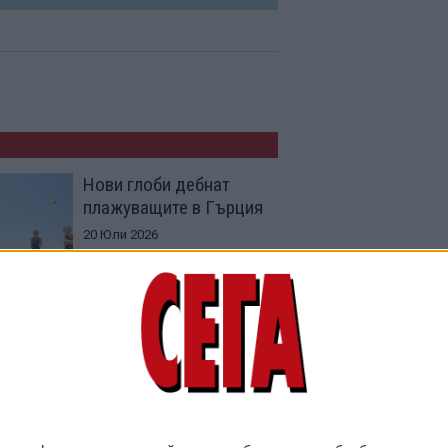
Нови глоби дебнат
плажуващите в Гърция
20 Юли 2026
102 специалности във
вуз ще се учат
безплатно срещу
договор с фирма
27 Юни 2026