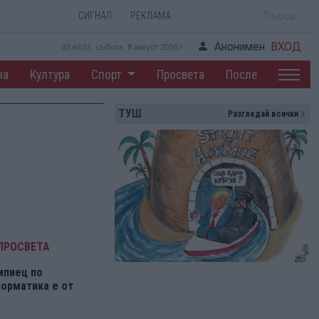
СИГНАЛ
РЕКЛАМА
Анонимен
ВХОД
03:46:51, събота, 8 август 2026 г.
на
Култура
Спорт
Просвета
После
ТУШ
Разгледай всички
ПРОСВЕТА
мпиец по
орматика е от