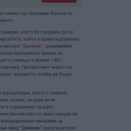
ият министър Красимир Вълчев по
мента.
санкции, които би следвало да се
ерситета, който е приел надпланово
 наскоро "
Дневник
", разкривайки
иозни нарушения в приема на
сшето училище е приело 1467
а поръчка. Просветният министър
ндидат-висшисти трябва да бъдат
 акредитация, която е заявила,
ия, излиза, че едва ли не
Не е съразмерно за едно
змислим няколко по-леки санкции за
пропорционално наказание за
ервю
пред "Дневник"
председателят