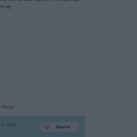
те му.
в “Сега”,