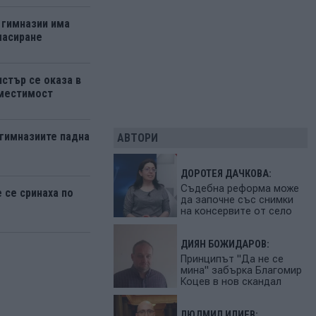
 гимназии има
ласиране
стър се оказа в
ъместимост
 гимназиите падна
АВТОРИ
ДОРОТЕЯ ДАЧКОВА:
Съдебна реформа може
се сринаха по
да започне със снимки
на консервите от село
ДИЯН БОЖИДАРОВ:
Принципът "Да не се
мина" забърка Благомир
Коцев в нов скандал
ЛЮДМИЛ ИЛИЕВ: