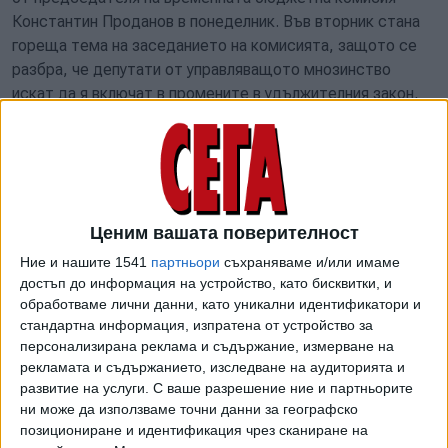
Константин Проданов в понеделник. Във вторник стана
гореща тема на заседанието на комисията, защото се
разбра, че депутати от управляващото мнозинство
искат да я включат в промените в удължителния закон,
който трябва да действа до приемането на редовен
бюджет за 2026 г.
"Предложението за поемането на нов дълг от 3,8 млрд.
евро противоречи на Закона за публичните финанси -
когато няма приет годишен закон за бюджета, не може
Ценим вашата поверителност
да се поема нов дълг", коментира Теменужка Петкова,
Ние и нашите 1541
партньори
съхраняваме и/или имаме
депутат от ГЕРБ и бивш министър на финансите. Тя
достъп до информация на устройство, като бисквитки, и
изтъкна, че правителството може да взима заеми само
обработваме лични данни, като уникални идентификатори и
за погасяване на падежи на стари задължения.
стандартна информация, изпратена от устройство за
персонализирана реклама и съдържание, измерване на
"Параметрите на държавния дълг са работа на
рекламата и съдържанието, изследване на аудиторията и
Министерския съвет и Министерството на финансите в
развитие на услуги.
С ваше разрешение ние и партньорите
рамките на годишния бюджетен закон, не може народни
ни може да използваме точни данни за географско
представители да ги определят в преходни разпоредби
позициониране и идентификация чрез сканиране на
на други закони", посочи Петкова. Подобно изказване