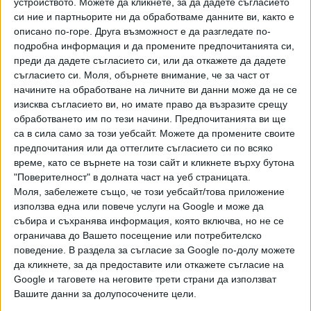
устройството. Можете да кликнете, за да дадете съгласието
направи и друг ексминистър на финансите - Асен Василев
си ние и партньорите ни да обработваме данните ви, както е
от ПП. Той дори предупреди ПБ, че ако действат по
описано по-горе. Друга възможност е да разгледате по-
подробна информация и да промените предпочитанията си,
бързата писта, а не следват стъпките за промени,
преди да дадете съгласието си, или да откажете да дадете
свързани с дълга - МС - тристранен съвет - парламент,
съгласието си.
Моля, обърнете внимание, че за част от
"Продължаваме промяната" ще сезира Конституционния
начините на обработване на личните ви данни може да не се
съд.
изисква съгласието ви, но имате право да възразите срещу
обработването им по тези начини. Предпочитанията ви ще
"Няма как народни представители да определят какъв
са в сила само за този уебсайт. Можете да промените своите
дълг е необходим. Сега колеги са решили, че е 3,8 млрд.
предпочитания или да оттеглите съгласието си по всяко
евро, а дали е толкова?", коментира още Теменужка
време, като се върнете на този сайт и кликнете върху бутона
Петкова.
"Поверителност" в долната част на уеб страницата.
Моля, забележете също, че този уебсайт/това приложение
И Мартин Димитров от "Демократична България" обърна
използва една или повече услуги на Google и може да
внимание, че липсват конкретни разчети и че сметките
събира и съхранява информация, която включва, но не се
ограничава до Вашето посещение или потребителско
са правени "на коляно". "Няма план за оптимизиране на
поведение. В раздела за съгласие за Google по-долу можете
разходите, няма план за овладяване на дефицита,
да кликнете, за да предоставите или откажете съгласие на
вместо реформи управляващото мнозинство избира най-
Google и таговете на неговите трети страни да използват
лесния вариант - финансиране чрез нови заеми.
Вашите данни за долупосочените цели.
Сега вземат 3,8 млрд. евро, утре ще вземат още, това е