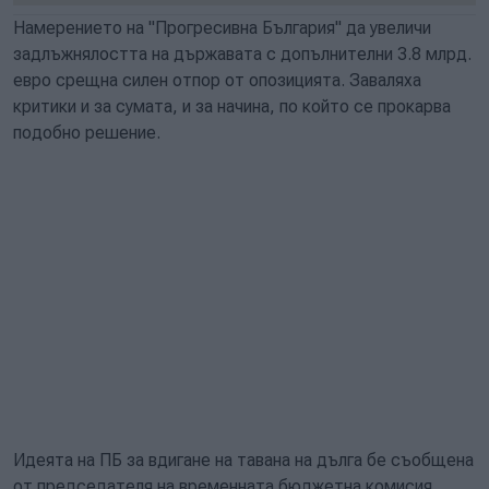
Намерението на "Прогресивна България" да увеличи
задлъжнялостта на държавата с допълнителни 3.8 млрд.
евро срещна силен отпор от опозицията. Заваляха
критики и за сумата, и за начина, по който се прокарва
подобно решение.
Идеята на ПБ за вдигане на тавана на дълга бе съобщена
от председателя на временната бюджетна комисия