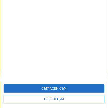
Пеканов: Глупаво е да ограничаваме дефицита в
Конституцията
19 Юли 2026
Гълъб Донев допусна по-нисък дефицит от
заложените 5.7% за 2026 г.
15 Юли 2026
СЪГЛАСЕН СЪМ
Още по темата
ОЩЕ ОПЦИИ
ОЩЕ НОВИНИ ОТ ИКОНОМИКА