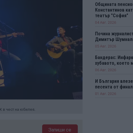
Общината пенсио
Константинов кат
театър "София"
04 Авг. 2026
Почина журналист
Димитър Шумнал
05 Авг. 2026
Бандерас: Инфарк
хубавото, което 
06 Авг. 2026
И България влезе 
песента от финал
01 Авг. 2026
 в чест на юбилея.
Запиши се