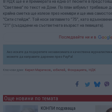
В НДК ще е и премиерата на една от песните в предстоящ
"Светлина" по текст на Дони. По план албумът трябваше да
крайна сметка ще излезе през ноември и ще има самостоя
"Сити стейдж". Той носи заглавието "75", като вдъхновени
"21" (създадени на съответната възраст на певицата).
Последвайте ни и в
Ако искате да подкрепите независимата и качествена журналистика 
можете да направите дарение през PayPal
,
,
,
Ключови думи:
Кирил Маричков
юбилей
Фондацията
НДК
Още новини по темата
КОНПИ подхваща