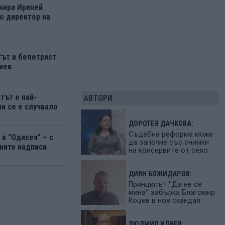
нира Ириней
о директор на
ът и белетрист
иев
тът е най-
АВТОРИ
ми се е случвало
ДОРОТЕЯ ДАЧКОВА:
Съдебна реформа може
в "Одисея" – с
да започне със снимки
ните надписи
на консервите от село
ДИЯН БОЖИДАРОВ:
Принципът "Да не се
мина" забърка Благомир
Коцев в нов скандал
ЛЮДМИЛ ИЛИЕВ: