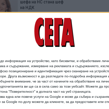
шефа на НС стана шеф
на НДК
03 Юли 2026
Милошев уволни
шефката на НДК
25 Юни 2026
о информация на устройство, като бисквитки, и обработваме личн
ма и съдържание, измерване на рекламата и съдържанието, изслед
фско позициониране и идентификация чрез сканиране на устройство
-горе. Друга възможност е да разгледате по-подробна информация 
бърнете внимание, че за част от начините на обработване на личн
дпочитанията ви ще са в сила само за този уебсайт. Можете да пр
утона "Поверителност" в долната част на уеб страницата.
зва една или повече услуги на Google и може да събира и съхраня
дането на цели или части от текста или изображенията става след из
за Google по-долу можете да кликнете, за да предоставите или отк
АРХИВ НА В. СЕГА
ЗА НАС
РЕКЛАМА
УСЛОВИЯ ЗА ПОЛЗВАНЕ
КОНТА