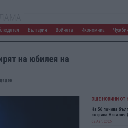
КЛАМА
блюдател
България
Войната
Икономика
Чужби
ирят на юбилея на
одаден
ОЩЕ НОВИНИ ОТ 
На 56 почина бъл
актриса Наталия
02 Авг. 2026