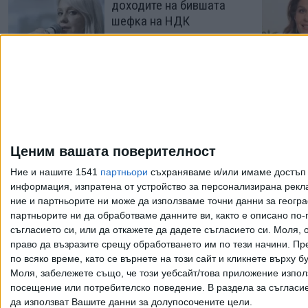
доходите на бившата
шефка на НДК
13 Юли 2026
Екипът на НДК поиска
обществено
обсъждане на
проблемите им
Ценим вашата поверителност
01 Юли 2026
Ние и нашите 1541
партньори
съхраняваме и/или имаме достъп д
информация, изпратена от устройство за персонализирана рекла
ние и партньорите ни може да използваме точни данни за геогра
Още по темата
партньорите ни да обработваме данните ви, както е описано по
съгласието си, или да откажете да дадете съгласието си.
Моля, о
право да възразите срещу обработването им по тези начини. Пре
по всяко време, като се върнете на този сайт и кликнете върху б
Моля, забележете също, че този уебсайт/това приложение изпол
Всички права запазени. Възпроизвеж
посещение или потребителско поведение. В раздела за съгласие 
да използват Вашите данни за долупосочените цели.