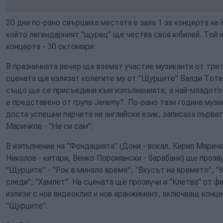
20 дни по-рано свършиха местата в зала 1 за концерта на 
който легендарният "щурец" ще чества своя юбилей. Той н
концерта - 30 октомври.
В празничната вечер ще вземат участие музиканти от три 
сцената ще излязат колегите му от "Щурците" Валди Тоте
също ще се присъедини към изпълненията, а най-младото 
е представено от група Jeremy?. По-рано тази година музи
доста успешни парчета на английски език, записаха първат
Маричков - "Не си сам".
В изпълнение на "Фондацията" (Дони - вокал, Кирил Маричк
Николов - китари, Венко Поромански - барабани) ще прозву
"Щурците" - "Рок в минало време", "Вкусът на времето", "
следи", "Хамлет". На сцената ще прозвучи и "Клетва" от ф
излезе с нов видеоклип и нов аранжимент, включващ конце
"Щурците".