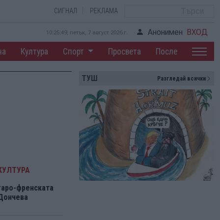
СИГНАЛ
РЕКЛАМА
Анонимен
ВХОД
10:25:49, петък, 7 август 2026 г.
на
Култура
Спорт
Просвета
После
ТУШ
Разгледай всички
КУЛТУРА
гаро-френската
 Дончева