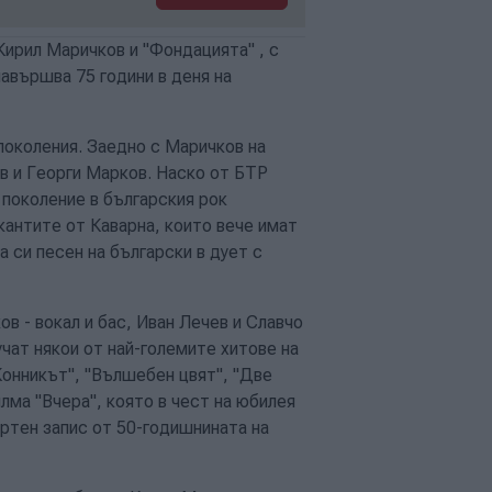
Кирил Маричков и "Фондацията" , с
авършва 75 години в деня на
поколения. Заедно с Маричков на
в и Георги Марков. Наско от БТР
поколение в българския рок
кантите от Каварна, които вече имат
а си песен на български в дует с
ов - вокал и бас, Иван Лечев и Славчо
чат някои от най-големите хитове на
Конникът", "Вълшебен цвят", "Две
илма "Вчера", която в чест на юбилея
ртен запис от 50-годишнината на