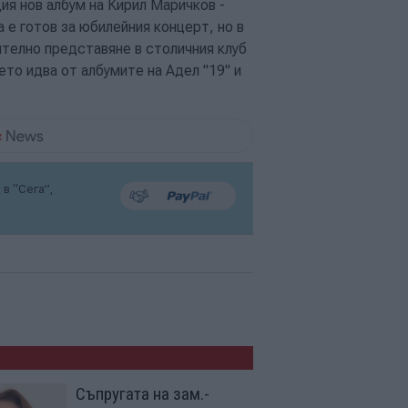
ия нов албум на Кирил Маричков -
 е готов за юбилейния концерт, но в
телно представяне в столичния клуб
ето идва от албумите на Адел "19" и
в “Сега”,
Съпругата на зам.-