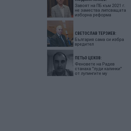
Завоят на ПБ към 2021 г.
не замества липсващата
изборна реформа
СВЕТОСЛАВ ТЕРЗИЕВ:
България сама си избра
вредител
ПЕТЬО ЦЕКОВ:
Феновете на Радев
станаха "луди калинки"
от лупингите му