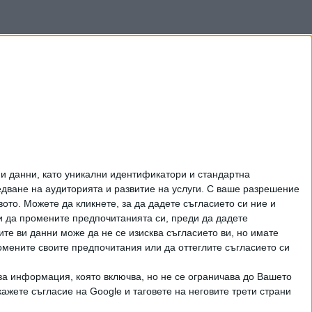
и данни, като уникални идентификатори и стандартна
ване на аудиторията и развитие на услуги.
С ваше разрешение
то. Можете да кликнете, за да дадете съгласието си ние и
и да промените предпочитанията си, преди да дадете
ите ви данни може да не се изисква съгласието ви, но имате
омените своите предпочитания или да оттеглите съгласието си
ва информация, която включва, но не се ограничава до Вашето
рично писмено разрешение на СЕГА АД
ажете съгласие на Google и таговете на неговите трети страни
КТИ