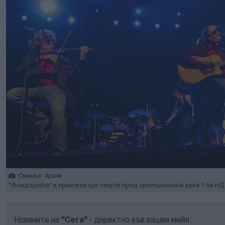
Снимка: Архив
"Фондацията" и приятели ще свирят пред препълнената зала 1 на НДК
Новините на
"Сега"
- директно във вашия мейл.