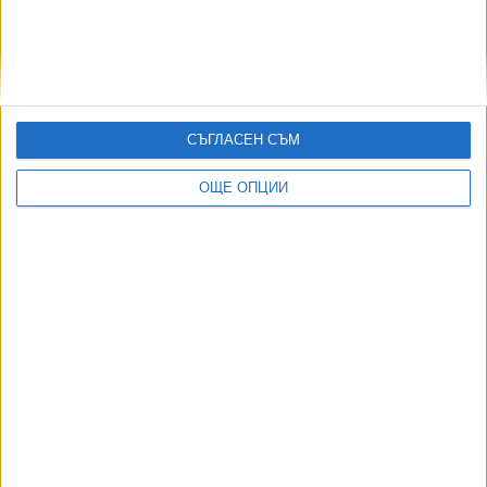
ЕС затяга правилата за приема на мигранти
12 Юни 2026
СЪГЛАСЕН СЪМ
ОЩЕ ОПЦИИ
Още по темата
ОЩЕ НОВИНИ ОТ
Инженерите и батериите спасиха България от сушата по
Дунав
06 Авг. 2026
Прокуратурата е осъдена да плати обезщетение заради
отказ да работи
03 Авг. 2026