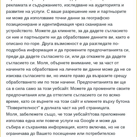
ще подпише с компанията Gilead Sciences Ireland UC -
рекламата и съдържанието, изследване на аудиторията и
притежател на разрешението за употреба. В документа
развитие на услуги.
С ваше разрешение ние и партньорите
са добавени крайни срокове за изпълнение и
ни може да използваме точни данни за географско
допълнителни изисквания за качество. Gilead Sciences
позициониране и идентификация чрез сканиране на
Ireland UC е компанията, с която Европейската комисия
устройството. Можете да кликнете, за да дадете съгласието
си ние и партньорите ни да обработваме данните ви, както е
сключи рамкови договори за доставки на ниво ЕС, като
описано по-горе. Друга възможност е да разгледате по-
България се присъедини към страните, подписали
подробна информация и да промените предпочитанията си,
споразумението. От здравно министерство коментираха
преди да дадете съгласието си, или да откажете да дадете
пред "Сега", че няма конкретно възникнал проблем със
съгласието си.
Моля, обърнете внимание, че за част от
срокове и качество на доставките, а само се правят
начините на обработване на личните ви данни може да не се
технически допълнения в текста на договора, така че
изисква съгласието ви, но имате право да възразите срещу
двете страни да могат да го подпишат.
обработването им по тези начини. Предпочитанията ви ще
са в сила само за този уебсайт. Можете да промените своите
Подготвяният договор с Gilead Sciences Ireland UC е за
предпочитания или да оттеглите съгласието си по всяко
допълнителни 30 000 флакона, които да покрият нуждите
време, като се върнете на този сайт и кликнете върху бутона
"Поверителност" в долната част на уеб страницата.
до март. Количествата са определени след анализ на
Моля, забележете също, че този уебсайт/това приложение
заявките на самите лечебни заведения. Финансовият
използва една или повече услуги на Google и може да
ресурс за доставките до края на годината - 4 860 000
събира и съхранява информация, която включва, но не се
лв., бяха осигурени миналата седмица с решение на
ограничава до Вашето посещение или потребителско