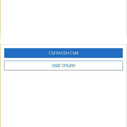
04 Авг. 2026
София закрива временно 3 трамвайни линии
05 Авг. 2026
МО: В България най-вероятно се е взривил украински
дрон примамка
08 Авг. 2026
СЪГЛАСЕН СЪМ
Съдът образува 12 дела срещу заповедите за събаряне
в „Баба Алино“
ОЩЕ ОПЦИИ
05 Авг. 2026
ТУШ
Разгледай всички