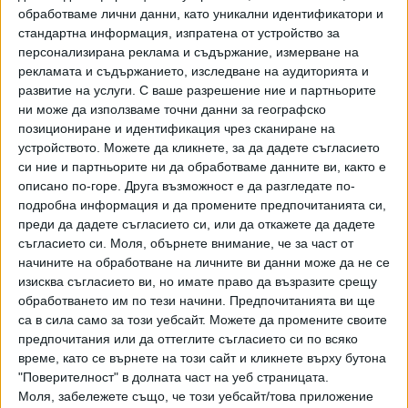
Очаква се с нея до центъра на града от летището да се
обработваме лични данни, като уникални идентификатори и
стига за 16 минути, като двуетажните автобуси се
стандартна информация, изпратена от устройство за
персонализирана реклама и съдържание, измерване на
движат на интервал от 30 минути. Съществуващата в
рекламата и съдържанието, изследване на аудиторията и
момента автобусна линия от летището до центъра
развитие на услуги.
С ваше разрешение ние и партньорите
отнема 29 минути.
ни може да използваме точни данни за географско
позициониране и идентификация чрез сканиране на
От понеделник автобусите по линия 75 пък, движещи се
устройството. Можете да кликнете, за да дадете съгласието
по маршрут "Орлов мост" - "Автостанция Гео Милев",
си ние и партньорите ни да обработваме данните ви, както е
няма да пътуват в почивните и празничните дни. От
описано по-горе. Друга възможност е да разгледате по-
тогава ученическите линии У1 и У2 ще изпълняват
подробна информация и да промените предпочитанията си,
курсове само в сутрешните часове.
преди да дадете съгласието си, или да откажете да дадете
съгласието си.
Моля, обърнете внимание, че за част от
начините на обработване на личните ви данни може да не се
Последвайте ни и в
изисква съгласието ви, но имате право да възразите срещу
обработването им по тези начини. Предпочитанията ви ще
са в сила само за този уебсайт. Можете да промените своите
Ако искате да подкрепите независимата
и качествена журналистика в “Сега”,
предпочитания или да оттеглите съгласието си по всяко
можете да направите дарение през
време, като се върнете на този сайт и кликнете върху бутона
PayPal
"Поверителност" в долната част на уеб страницата.
Моля, забележете също, че този уебсайт/това приложение