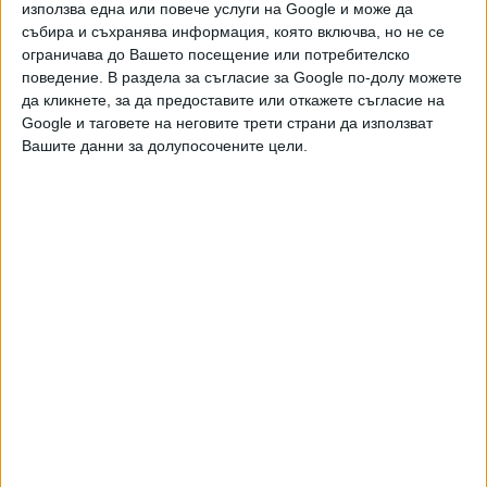
използва една или повече услуги на Google и може да
,
Ключови думи:
столичен градски транспорт
летище София
събира и съхранява информация, която включва, но не се
ограничава до Вашето посещение или потребителско
поведение. В раздела за съгласие за Google по-долу можете
да кликнете, за да предоставите или откажете съгласие на
Google и таговете на неговите трети страни да използват
Още новини по темата
Вашите данни за долупосочените цели.
КЗК проверява високите цени в заведенията на
Летище София
25 Юни 2026
Аварирал камион създаде хаос на летище
София
15 Юни 2026
Четирима души бяха ранени при сблъсък на два