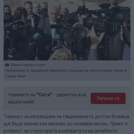
Министерски съвет
Премиерът и здравният министър отидоха на разчистения терен в
Горна баня
Новините на
"Сега"
- директно във
Запиши се
вашия мейл.
Теренът за изграждане на Националната детска болница
ще бъде разчистен напълно до ноември месец. Приет е
и планът за структурата и капацитета на лечебното