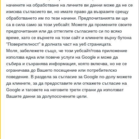
начините на обработване на личните ви данни може да не се
Здравният министър акцентира върху усилията, които се
изисква съгласието ви, но имате право да възразите срещу
полагат за преодоляване на проблема с недостига на
обработването им по тези начини. Предпочитанията ви ще
са в сила само за този уебсайт. Можете да промените своите
медицински кадри. Д-р Кондева изтъкна проекта на
предпочитания или да оттеглите съгласието си по всяко
стойност 15 милиона лева за насърчаване на
време, като се върнете на този сайт и кликнете върху бутона
специализациите в специалности и области с недостиг
"Поверителност" в долната част на уеб страницата.
на специалисти, като най-големи стимули са предвидени
Моля, забележете също, че този уебсайт/това приложение
именно за педиатрията. За болницата например ще са
използва една или повече услуги на Google и може да
нужни 500 медицински сестри. Разработена е и
събира и съхранява информация, която включва, но не се
стратегия във връзка с недостига на медицински
ограничава до Вашето посещение или потребителско
поведение. В раздела за съгласие за Google по-долу можете
сестри, посочи още здравният министър. Попитана от
да кликнете, за да предоставите или откажете съгласие на
медиите за статута на бъдещата детска болница, д-р
Google и таговете на неговите трети страни да използват
Кондева заяви, че темата се обсъжда, но изрази мнение,
Вашите данни за долупосочените цели.
че лечебното заведение трябва да бъде със специален
статут.
Последвайте ни и в