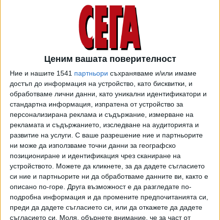
Здравето на българските деца трябва да бъде върховен
приоритет за всички, категоричен беше премиерът
Главчев. Той изтъкна, че подготовката за изграждане на
Ценим вашата поверителност
Националната детска болница продължава да се
Ние и нашите 1541
партньори
съхраняваме и/или имаме
изпълнява в съкратени срокове и всички дейности
достъп до информация на устройство, като бисквитки, и
вървят успоредно. Теренът е готов за строителство
обработваме лични данни, като уникални идентификатори и
предсрочно, какъвто ангажимент пое служебното
стандартна информация, изпратена от устройство за
правителство. Съобразно приетата структура в
персонализирана реклама и съдържание, измерване на
болницата се предвижда да има 440 легла, разпределени
рекламата и съдържанието, изследване на аудиторията и
в 26 клиники и отделения, включително детска
развитие на услуги.
С ваше разрешение ние и партньорите
психиатрия, генетична лаборатория, нуклеарна медицина
ни може да използваме точни данни за географско
позициониране и идентификация чрез сканиране на
и физиотерапия и рехабилитация. Целта е да се осигури
устройството. Можете да кликнете, за да дадете съгласието
комплексната грижа за децата и отлични условия за
си ние и партньорите ни да обработваме данните ви, както е
работа и развитие на медицинските специалисти, посочи
описано по-горе. Друга възможност е да разгледате по-
Главчев. През лятото бе съобщено, че няма да има
подробна информация и да промените предпочитанията си,
например психиатрия, но очевидно плановете се
преди да дадете съгласието си, или да откажете да дадете
променят.
съгласието си.
Моля, обърнете внимание, че за част от