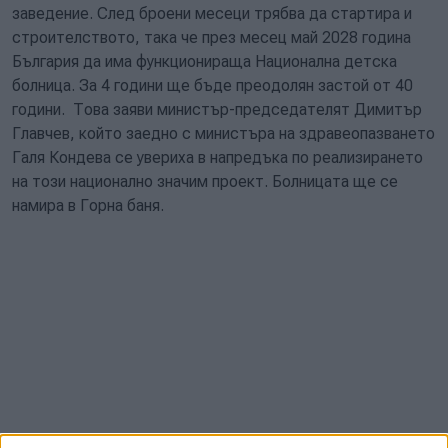
заведение. След броени месеци трябва да стартира и
строителството, така че през месец май 2028 година
България да има функционираща Национална детска
болница. За 4 години ще бъде преодолян застой от 40
години. Това заяви министър-председателят Димитър
Главчев, който заедно с министъра на здравеопазването
Галя Кондева се увериха в напредъка по реализирането
на този национално значим проект. Болницата ще се
намира в Горна баня.