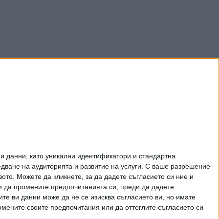
и данни, като уникални идентификатори и стандартна
ване на аудиторията и развитие на услуги.
С ваше разрешение
то. Можете да кликнете, за да дадете съгласието си ние и
и да промените предпочитанията си, преди да дадете
ите ви данни може да не се изисква съгласието ви, но имате
омените своите предпочитания или да оттеглите съгласието си