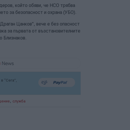
деров, който обяви, че НСО трябва
ието за безопасност и охрана (УБО).
"Драган Цанков", вече е без опасност
вка за първата от възстановителните
о Близнаков.
в “Сега”,
,
дение
служба