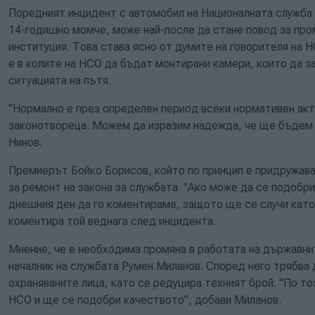
Поредният инцидент с автомобил на Националната служба 
14-годишно момче, може най-после да стане повод за про
институция. Това става ясно от думите на говорителя на 
е в колите на НСО да бъдат монтирани камери, които да 
ситуацията на пътя.
"Нормално е през определен период всеки нормативен акт 
законотвореца. Можем да изразим надежда, че ще бъдем 
Нинов.
Премиерът Бойко Борисов, който по принцип е придружава
за ремонт на закона за службата. "Ако може да се подобри, 
днешния ден да го коментираме, защото ще се случи като 
коментира той веднага след инцидента.
Мнение, че е необходима промяна в работата на държавни
началник на службата Румен Миланов. Според него трябва 
охраняваните лица, като се редуцира техният брой. "По т
НСО и ще се подобри качеството", добави Миланов.