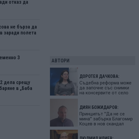
ади отказ да
ова не бърза да
 заради полета
еменно 3
АВТОРИ
ДОРОТЕЯ ДАЧКОВА:
12 дела срещу
Съдебна реформа може
да започне със снимки
баряне в „Баба
на консервите от село
ДИЯН БОЖИДАРОВ:
Принципът "Да не се
мина" забърка Благомир
Коцев в нов скандал
ЛЮДМИЛ ИЛИЕВ: