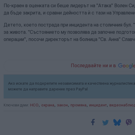
По-краен в оценката си беше лидерът на "Атака" Волен Си
да бъде закрита, и сравни дейността ѝ с тази на Управлен
Детето, което пострада при инцидента на столичния бул. 
за живота. "Състоянието му позволява да започне подгото
операции", посочи директорът на болница "Св. Анна" Славч
Последвайте ни и в
Ако искате да подкрепите независимата и качествена журналистика 
можете да направите дарение през PayPal
,
,
,
,
,
Ключови думи:
НСО
охрана
закон
промяна
инцидент
видеонаблю