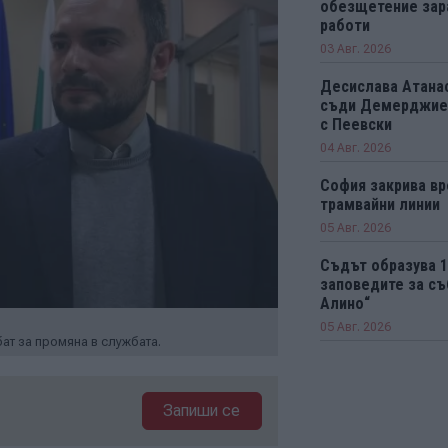
обезщетение зар
работи
03 Авг. 2026
Десислава Атанас
съди Демерджиев
с Пеевски
04 Авг. 2026
София закрива вр
трамвайни линии
05 Авг. 2026
Съдът образува 
заповедите за съ
Алино“
05 Авг. 2026
т за промяна в службата.
Запиши се