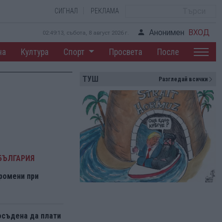
СИГНАЛ
РЕКЛАМА
Анонимен
ВХОД
02:49:14, събота, 8 август 2026 г.
на
Култура
Спорт
Просвета
После
ТУШ
Разгледай всички
БЪЛГАРИЯ
ромени при
осъдена да плати