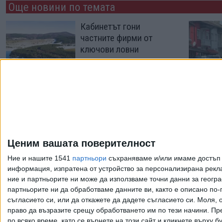
Още новини по темата
Кабинетът гони
частните фирми от
ключови ловни
стопанства
18 Юли 2026
Бизнесмен се "уреди" с
данъчна ревизия след
въпроси за Пеевски
Ценим вашата поверителност
01 Юли 2026
Ние и нашите 1541
партньори
съхраняваме и/или имаме достъп д
информация, изпратена от устройство за персонализирана рекла
ние и партньорите ни може да използваме точни данни за геогра
Още по темата
партньорите ни да обработваме данните ви, както е описано по
съгласието си, или да откажете да дадете съгласието си.
Моля, о
право да възразите срещу обработването им по тези начини. Пре
по всяко време, като се върнете на този сайт и кликнете върху б