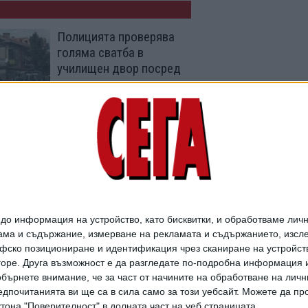
Полицията проверява
голяма сватба в
училищен двор посред
нощ
12 Юли 2026
НСО е похарчила
крупна сума за
охраната на Пеевски
29 Юни 2026
о информация на устройство, като бисквитки, и обработваме личн
ма и съдържание, измерване на рекламата и съдържанието, изслед
фско позициониране и идентификация чрез сканиране на устройство
-горе. Друга възможност е да разгледате по-подробна информация 
бърнете внимание, че за част от начините на обработване на личн
дпочитанията ви ще са в сила само за този уебсайт. Можете да пр
утона "Поверителност" в долната част на уеб страницата.