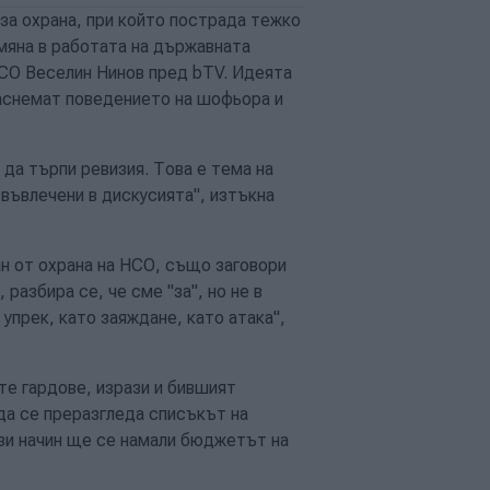
за охрана, при който пострада тежко
мяна в работата на държавната
НСО Веселин Нинов пред bTV. Идеята
заснемат поведението на шофьора и
да търпи ревизия. Това е тема на
въвлечени в дискусията", изтъкна
н от охрана на НСО, също заговори
разбира се, че сме "за", но не в
упрек, като заяждане, като атака",
те гардове, изрази и бившият
да се преразгледа списъкът на
ози начин ще се намали бюджетът на