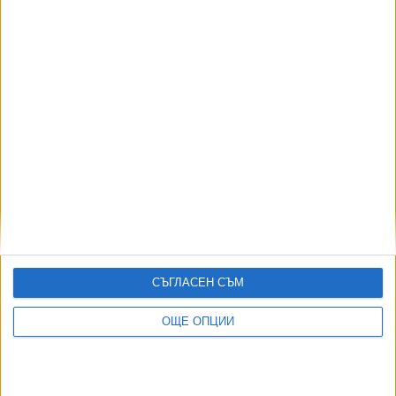
АВТОРИ
СЪГЛАСЕН СЪМ
ОЩЕ ОПЦИИ
ДОРОТЕЯ ДАЧКОВА:
Съдебна реформа може да започне със снимки на консервите от
село