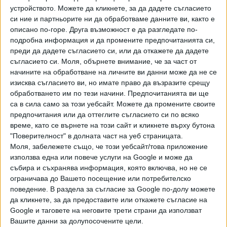
Хавайската Богородица заплака с фентанилови сълзи
устройството. Можете да кликнете, за да дадете съгласието
си ние и партньорите ни да обработваме данните ви, както е
Видео
Разгледай всички
описано по-горе. Друга възможност е да разгледате по-
подробна информация и да промените предпочитанията си,
преди да дадете съгласието си, или да откажете да дадете
съгласието си.
Моля, обърнете внимание, че за част от
начините на обработване на личните ви данни може да не се
изисква съгласието ви, но имате право да възразите срещу
обработването им по тези начини. Предпочитанията ви ще
са в сила само за този уебсайт. Можете да промените своите
предпочитания или да оттеглите съгласието си по всяко
време, като се върнете на този сайт и кликнете върху бутона
"Поверителност" в долната част на уеб страницата.
Моля, забележете също, че този уебсайт/това приложение
използва една или повече услуги на Google и може да
събира и съхранява информация, която включва, но не се
Двама кандидат-президенти се борят за любовта на
ограничава до Вашето посещение или потребителско
Радев
поведение. В раздела за съгласие за Google по-долу можете
да кликнете, за да предоставите или откажете съгласие на
НАЙ-ЧЕТЕНИ
днес
седмица
месец
Google и таговете на неговите трети страни да използват
17487
Вашите данни за долупосочените цели.