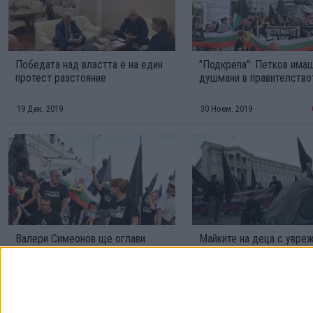
Победата над властта е на един
"Подкрепа": Петков има
протест разстояние
душмани в правителство
19 Дек. 2019
30 Ноем. 2019
Валери Симеонов ще оглави
Майките на деца с увре
Националния съвет за интеграция
нощуват пред Министер
на хората с увреждания
съвет
24 Окт. 2018
Обновена
10 Окт. 2018