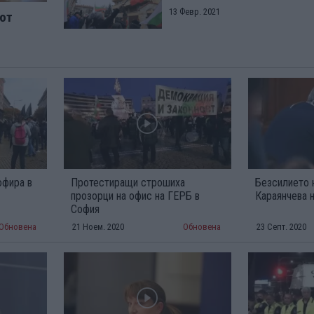
13 Февр. 2021
 от
офира в
Протестиращи строшиха
Безсилието 
прозорци на офис на ГЕРБ в
Караянчева 
София
Обновена
21 Ноем. 2020
Обновена
23 Септ. 2020