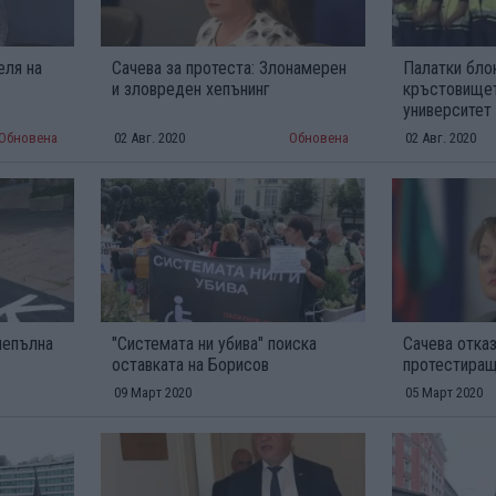
еля на
Сачева за протеста: Злонамерен
Палатки бло
и зловреден хепънинг
кръстовище
университет
Обновена
02 Авг. 2020
Обновена
02 Авг. 2020
непълна
"Системата ни убива" поиска
Сачева отка
оставката на Борисов
протестиращ
09 Март 2020
05 Март 2020