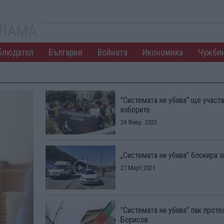
КЛАМА
блюдател
България
Войната
Икономика
Чужби
"Системата ни убива" ще участв
изборите
24 Февр. 2023
„Системата ни убива” блокира 
27 Март 2021
"Системата ни убива" пак прот
Борисов