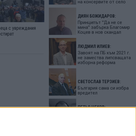
на консервите от село
ДИЯН БОЖИДАРОВ:
Принципът "Да не се
мина" забърка Благомир
деца с увреждания
Коцев в нов скандал
естират
ЛЮДМИЛ ИЛИЕВ:
Завоят на ПБ към 2021 г.
не замества липсващата
изборна реформа
СВЕТОСЛАВ ТЕРЗИЕВ:
България сама си избра
вредител
ПЕТЬО ЦЕКОВ:
Феновете на Радев
станаха "луди калинки"
от лупингите му
ЦЕНИ НА ГОРИВАТА