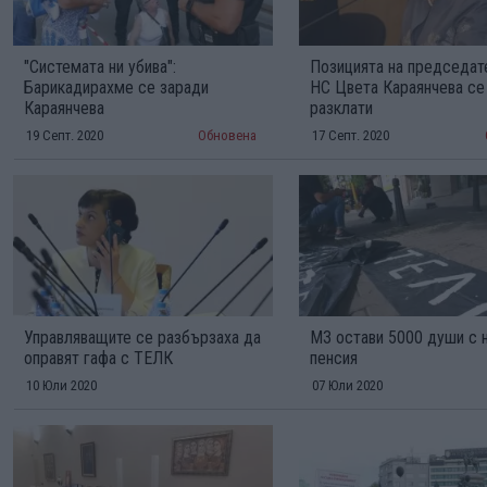
"Системата ни убива":
Позицията на председат
Барикадирахме се заради
НС Цвета Караянчева се
Караянчева
разклати
19 Септ. 2020
Обновена
17 Септ. 2020
Управляващите се разбързаха да
МЗ остави 5000 души с 
оправят гафа с ТЕЛК
пенсия
10 Юли 2020
07 Юли 2020