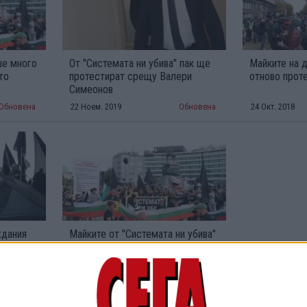
ше много
От "Системата ни убива" пак ще
Майките на 
то
протестират срещу Валери
отново прот
Симеонов
Обновена
22 Ноем. 2019
Обновена
24 Окт. 2018
ждания
Майките от "Системата ни убива"
ския
излизат на нов протест
Обновена
10 Окт. 2018