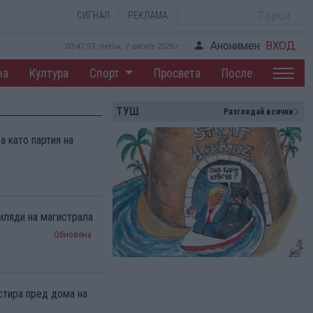
СИГНАЛ
РЕКЛАМА
Анонимен
ВХОД
03:47:58, петък, 7 август 2026 г.
на
Култура
Спорт
Просвета
После
ТУШ
Разгледай всички
а като партия на
хиляди на магистрала
Обновена
естира пред дома на