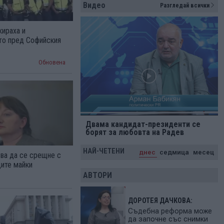
Видео
Разгледай всички
кираха и
то пред Софийския
Обновена
Двама кандидат-президенти се
борят за любовта на Радев
НАЙ-ЧЕТЕНИ
днес
седмица
месец
зва да се срещне с
ите майки
АВТОРИ
ДОРОТЕЯ ДАЧКОВА:
Съдебна реформа може
да започне със снимки