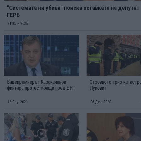
"Системата ни убива" поиска оставката на депутат
ГЕРБ
21 Юли 2025
Вицепремиерът Каракачанов
Отровното трио катастр
финтира протестиращи пред БНТ
Луковит
16 Яну. 2021
06 Дек. 2020