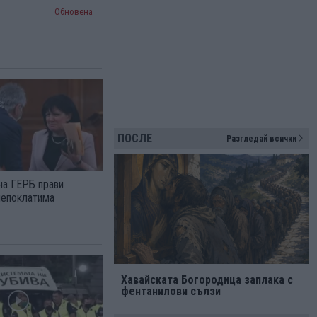
Обновена
ПОСЛЕ
Разгледай всички
на ГЕРБ прави
непоклатима
Хавайската Богородица заплака с
фентанилови сълзи