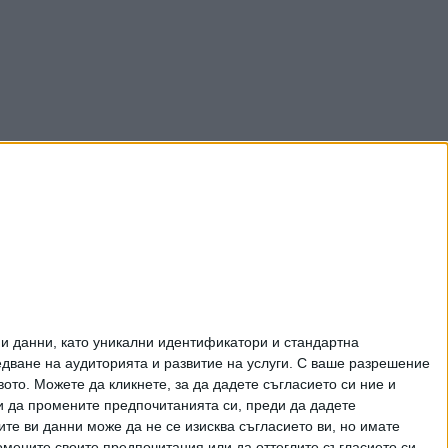
и данни, като уникални идентификатори и стандартна
ване на аудиторията и развитие на услуги.
С ваше разрешение
то. Можете да кликнете, за да дадете съгласието си ние и
и да промените предпочитанията си, преди да дадете
ите ви данни може да не се изисква съгласието ви, но имате
омените своите предпочитания или да оттеглите съгласието си