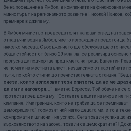
Днешният протест обаче мина отново в отсъствието на Б
бе на посещение в Ямбол, в компанията на финансовия мин
министърът на регионалното развитие Николай Нанков, кой
премиера в джипа му.
В Ямбол министър-председателят направи оглед на градск
отпадъчни води в Ямбол, чието изграждане предстои да 
няколко месеца. Съоръжението ще обслужва цялото насел
обща стойност от близо 29 млн. лв. се реализира основно
пропусна да подчертае пред кмета на града Валентин Рева
че помага на местната власт, независимо от партийната 
пътя, по който стигна до пречиствателната станция. "Беше
онези, които използват тези епитети, да не ме дразн
да им ги наговоря...
", вметна Борисов. Той обаче не се 
протеста пред дома му. "Оставете децата на мира и не г
кампания. Има граници, които не трябва да се преминават.
демокрацията" тормозят най-нагло децата ми, и то в техни
компромати и шпиони - не успяха. Сега това ли успяха да 
върховенството на закона, това ли са демократите?! Дока