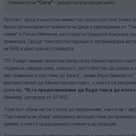
Новините на
"Сега"
- директно във вашия мейл.
Протест пред къщата на министър-председателя Бойко Бо
беше организиран от майките на деца с увреждания от "Си
силни" и Росен Миленов, като присъстващите поискаха съ
премиера. Преди това протестиращите организираха авто
на БНБ в центъра на столицата.
"От 5 март имаме палатков лагер пред Министерски съвет
година не намери сила, смелост, достойнство да дойде и д
ние правихме и шествие до Банкя", заяви Вера Иванова от 
внесено писмо до Министерски съвет, с което са уведоми
дома му.
"И го предизвикваме да бъде там и да излез
Иванова, цитирана от БГНЕС.
Този път обаче не се стигна до напрежение, както на 1 ав
"Системата ни убива" направиха автошествие до премиерс
чували, с което предизвикаха гневната му реакция.