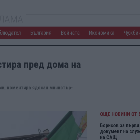
КЛАМА
блюдател
България
Войната
Икономика
Чужби
стира пред дома на
ми, коментира ядосан министър-
ОЩЕ НОВИНИ ОТ 
Борисов за първи 
документ на служ
на САЩ