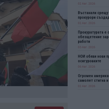
02 Авг. 2026
Въстанали срещу
прокурори създад
02 Авг. 2026
Прокуратурата е 
обезщетение зар
работи
03 Авг. 2026
НОИ обяви нови п
осигуровките
06 Авг. 2026
Огромен америка
самолет стигна и
02 Авг. 2026