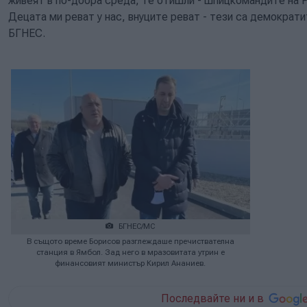
живеят в по-добра среда, те отишли - шпицкомандите на Р
Децата ми реват у нас, внуците реват - тези са демократи
БГНЕС.
БГНЕС/МС
В същото време Борисов разглеждаше пречиствателна
станция в Ямбол. Зад него в мразовитата утрин е
финансовият министър Кирил Ананиев.
Последвайте ни и в