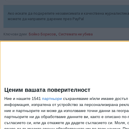
Ако искате да подкрепите независимата и качествена журналистика 
можете да направите дарение през PayPal
,
Ключови думи:
Бойко Борисов
Системата ни убива
Още новини по темата
Борисов ще сменя
"недоносчетата" в
Ценим вашата поверителност
партията с "нови
умове"
Ние и нашите 1541
партньори
съхраняваме и/или имаме достъп д
информация, изпратена от устройство за персонализирана рекла
05 Авг. 2026
ние и партньорите ни може да използваме точни данни за геогра
партньорите ни да обработваме данните ви, както е описано по
съгласието си, или да откажете да дадете съгласието си.
Моля, о
Борисов за първи път
право да възразите срещу обработването им по тези начини. Пре