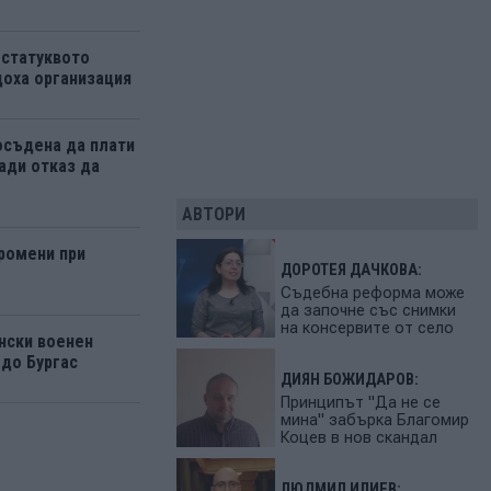
 статуквото
оха организация
осъдена да плати
ади отказ да
АВТОРИ
ромени при
ДОРОТЕЯ ДАЧКОВА:
Съдебна реформа може
да започне със снимки
на консервите от село
нски военен
 до Бургас
ДИЯН БОЖИДАРОВ:
Принципът "Да не се
мина" забърка Благомир
Коцев в нов скандал
ЛЮДМИЛ ИЛИЕВ: