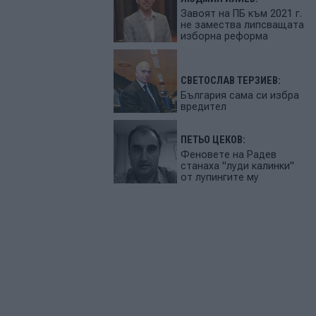
Завоят на ПБ към 2021 г.
не замества липсващата
изборна реформа
СВЕТОСЛАВ ТЕРЗИЕВ:
България сама си избра
вредител
ПЕТЬО ЦЕКОВ:
Феновете на Радев
станаха "луди калинки"
от лупингите му