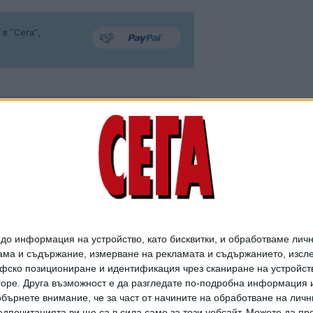
в “Сега”,
Мирчев атакува
Борисов за OFAC и
Божков
о информация на устройство, като бисквитки, и обработваме личн
03 Авг. 2026
ма и съдържание, измерване на рекламата и съдържанието, изслед
фско позициониране и идентификация чрез сканиране на устройство
-горе. Друга възможност е да разгледате по-подробна информация 
бърнете внимание, че за част от начините на обработване на личн
ГЕРБ дава бюджета на
дпочитанията ви ще са в сила само за този уебсайт. Можете да пр