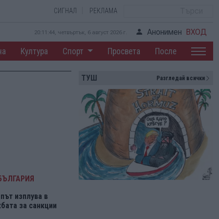
СИГНАЛ
РЕКЛАМА
Анонимен
ВХОД
20:11:44, четвъртък, 6 август 2026 г.
на
Култура
Спорт
Просвета
После
ТУШ
Разгледай всички
БЪЛГАРИЯ
път изплува в
бата за санкции