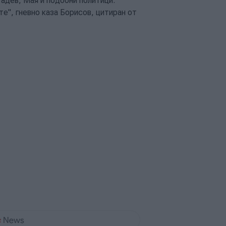
адев, Мая и подобни политици.
те", гневно каза Борисов, цитиран от