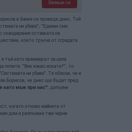
Запиши се
рисов в Банкя се проведе днес. Той
стемата ни убива", "Единни сме
с скандирания оставката на
шествие, което тръгна от сградата
 и тъй като премиерът за цяла
а попита: "Вие какво искате?", то
"Системата ни убива". Тя обясни, че е
ли Борисов, че днес ще бъдат пред
е като мъж при нас"
, допълни
густ, когато отново майките от
кия дом и разпънаха там черни