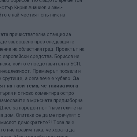
ойко Борисов. По същото време той
истър Кирил Ананиев и зам.-
то е най-честият спътник на
ата пречиствателна станция за
бъде завършено през следващите
ение на областния град. Проектът на
 с европейски средства. Борисов не
нски, който е представител на БСП,
принадлежност. Премиерът похвали и
 срутище, а сега вече е хубаво.
За
ят на тази тема, че такива мога
стърпя и отново коментира остро
и замесвайте в мръсната предизборна
 Днес за пореден път "пазителите на
я дом. Опитаха се да ме пречупят с
измислят демократите?! Това ли е
то ние правим така, че хората да