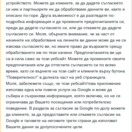
Хавайската Богородица заплака с фентанилови сълзи
устройството. Можете да кликнете, за да дадете съгласието
си ние и партньорите ни да обработваме данните ви, както е
Видео
Разгледай всички
описано по-горе. Друга възможност е да разгледате по-
подробна информация и да промените предпочитанията си,
преди да дадете съгласието си, или да откажете да дадете
съгласието си.
Моля, обърнете внимание, че за част от
начините на обработване на личните ви данни може да не се
изисква съгласието ви, но имате право да възразите срещу
обработването им по тези начини. Предпочитанията ви ще
са в сила само за този уебсайт. Можете да промените своите
предпочитания или да оттеглите съгласието си по всяко
време, като се върнете на този сайт и кликнете върху бутона
"Поверителност" в долната част на уеб страницата.
Моля, забележете също, че този уебсайт/това приложение
използва една или повече услуги на Google и може да
събира и съхранява информация, която включва, но не се
Двама кандидат-президенти се борят за любовта на
ограничава до Вашето посещение или потребителско
Радев
поведение. В раздела за съгласие за Google по-долу можете
да кликнете, за да предоставите или откажете съгласие на
НАЙ-ЧЕТЕНИ
днес
седмица
месец
Google и таговете на неговите трети страни да използват
Вашите данни за долупосочените цели.
885