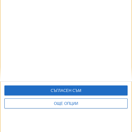
СЪГЛАСЕН СЪМ
ДОРОТЕЯ ДАЧКОВА:
ОЩЕ ОПЦИИ
Съдебна реформа може да започне със снимки на консервите от
село