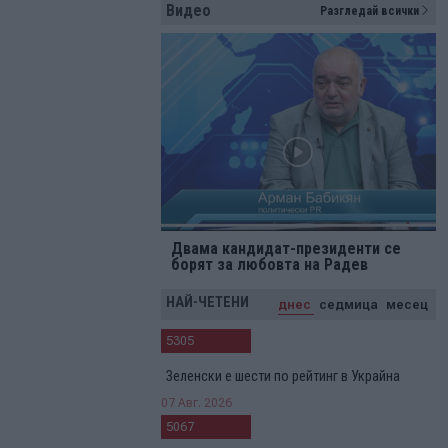
Видео
Разгледай всички
Двама кандидат-президенти се
борят за любовта на Радев
НАЙ-ЧЕТЕНИ
днес
седмица
месец
5305
Зеленски е шести по рейтинг в Украйна
07 Авг. 2026
5067