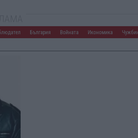
КЛАМА
блюдател
България
Войната
Икономика
Чужби