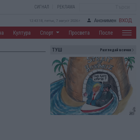
СИГНАЛ
РЕКЛАМА
Анонимен
ВХОД
12:43:19, петък, 7 август 2026 г.
на
Култура
Спорт
Просвета
После
ТУШ
Разгледай всички