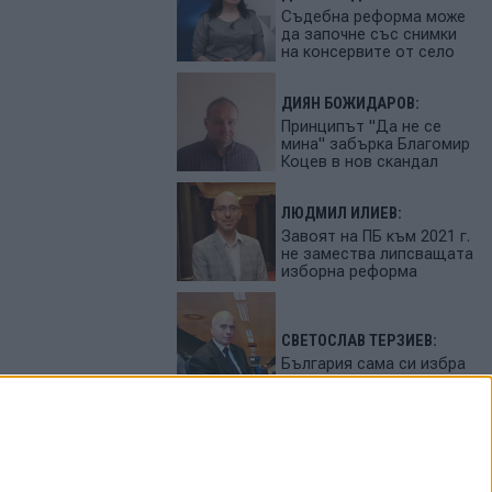
Съдебна реформа може
да започне със снимки
на консервите от село
ДИЯН БОЖИДАРОВ:
Принципът "Да не се
мина" забърка Благомир
Коцев в нов скандал
ЛЮДМИЛ ИЛИЕВ:
Завоят на ПБ към 2021 г.
не замества липсващата
изборна реформа
СВЕТОСЛАВ ТЕРЗИЕВ:
България сама си избра
вредител
ПЕТЬО ЦЕКОВ:
Феновете на Радев
станаха "луди калинки"
от лупингите му