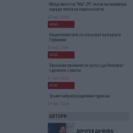
Млад пилот на "МиГ-29" скочи на премиера
заради липса на пари и полети
07 Авг. 2026
4646
Националистите се откъсват на върха в
Германия
07 Авг. 2026
4438
Законови промени са на път да блокират
сделките с имоти
07 Авг. 2026
4160
Тръмп забрани родилния туризъм
07 Авг. 2026
АВТОРИ
ДОРОТЕЯ ДАЧКОВА: