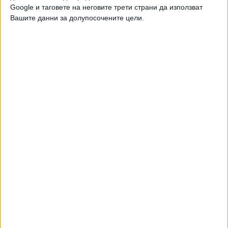
Google и таговете на неговите трети страни да използват
Вашите данни за долупосочените цели.
Двама кандидат-президенти се борят за любовта на
Радев
НАЙ-ЧЕТЕНИ
днес
седмица
месец
209
БГ дипломацията върви от средна към старша възраст
08 Авг. 2026
174