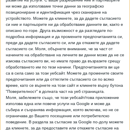
развитие на услуги.
С ваше разрешение ние и партньорите
ни може да използваме точни данни за географско
позициониране и идентификация чрез сканиране на
устройството. Можете да кликнете, за да дадете съгласието
си ние и партньорите ни да обработваме данните ви, както е
описано по-горе. Друга възможност е да разгледате по-
подробна информация и да промените предпочитанията си,
преди да дадете съгласието си, или да откажете да дадете
ПОСЛЕ
Разгледай всички
съгласието си.
Моля, обърнете внимание, че за част от
начините на обработване на личните ви данни може да не се
изисква съгласието ви, но имате право да възразите срещу
обработването им по тези начини. Предпочитанията ви ще
са в сила само за този уебсайт. Можете да промените своите
предпочитания или да оттеглите съгласието си по всяко
време, като се върнете на този сайт и кликнете върху бутона
"Поверителност" в долната част на уеб страницата.
Моля, забележете също, че този уебсайт/това приложение
Хавайската Богородица заплака с фентанилови сълзи
използва една или повече услуги на Google и може да
събира и съхранява информация, която включва, но не се
Видео
ограничава до Вашето посещение или потребителско
Разгледай всички
поведение. В раздела за съгласие за Google по-долу можете
да кликнете, за да предоставите или откажете съгласие на