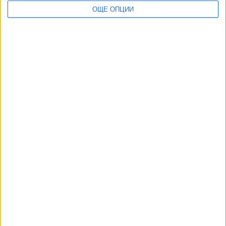
ОЩЕ ОПЦИИ
ДОРОТЕЯ ДАЧКОВА:
Съдебна реформа може да започне със снимки на консервите от
село