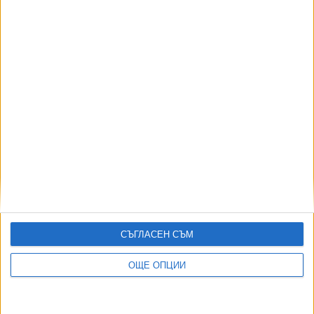
АВТОРИ
СЪГЛАСЕН СЪМ
ОЩЕ ОПЦИИ
ДОРОТЕЯ ДАЧКОВА:
Съдебна реформа може да започне със снимки на консервите от
село