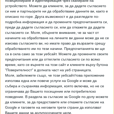
позициониране и идентификация чрез сканиране на
Хавайската Богородица заплака с фентанилови сълзи
устройството. Можете да кликнете, за да дадете съгласието
си ние и партньорите ни да обработваме данните ви, както е
описано по-горе. Друга възможност е да разгледате по-
Видео
Разгледай всички
подробна информация и да промените предпочитанията си,
преди да дадете съгласието си, или да откажете да дадете
съгласието си.
Моля, обърнете внимание, че за част от
начините на обработване на личните ви данни може да не се
изисква съгласието ви, но имате право да възразите срещу
обработването им по тези начини. Предпочитанията ви ще
са в сила само за този уебсайт. Можете да промените своите
предпочитания или да оттеглите съгласието си по всяко
време, като се върнете на този сайт и кликнете върху бутона
"Поверителност" в долната част на уеб страницата.
Моля, забележете също, че този уебсайт/това приложение
използва една или повече услуги на Google и може да
събира и съхранява информация, която включва, но не се
ограничава до Вашето посещение или потребителско
Двама кандидат-президенти се борят за любовта на
Радев
поведение. В раздела за съгласие за Google по-долу можете
да кликнете, за да предоставите или откажете съгласие на
НАЙ-ЧЕТЕНИ
днес
седмица
месец
Google и таговете на неговите трети страни да използват
Вашите данни за долупосочените цели.