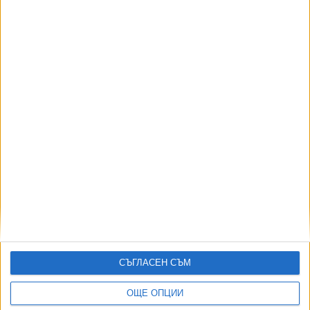
03 Авг. 2026
Израелски съд спря плана за охрана на затвор с
крокодили
03 Авг. 2026
Индия се отказа от сделката за изтребители Су-57Е от
Русия
06 Авг. 2026
Иран и Оман договориха отварянето на Ормузкия проток
05 Авг. 2026
Румъния спасява АЕЦ с взривове в Дунав
03 Авг. 2026
ТУШ
Разгледай всички
СЪГЛАСЕН СЪМ
ОЩЕ ОПЦИИ