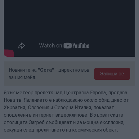
Новините на
"Сега"
- директно във
Запиши се
вашия мейл.
Ярък метеор прелетя над Централна Европа, предава
Нова тв. Явлението е наблюдавано около обяд днес от
Хърватия, Словения и Северна Италия, показват
споделени в интернет видеоклипове. В хърватската
столицата Загреб съобщават и за мощна експлозия,
секунди след прелитането на космическия обект.