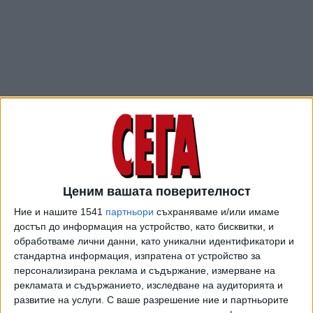
Сеизмолозите в Словения са регистрирали метеора и
Ценим вашата поверителност
експлозията. Обсерваторията в района на Словенска
Ние и нашите 1541
партньори
съхраняваме и/или имаме
Битрица публикува записа на своите измервателни уреди.
достъп до информация на устройство, като бисквитки, и
обработваме лични данни, като уникални идентификатори и
Последвайте ни и в
стандартна информация, изпратена от устройство за
персонализирана реклама и съдържание, измерване на
рекламата и съдържанието, изследване на аудиторията и
Ако искате да подкрепите независимата
развитие на услуги.
С ваше разрешение ние и партньорите
и качествена журналистика в “Сега”,