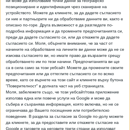
ни може да използваме точни данни за географско
можете да направите дарение през
позициониране и идентификация чрез сканиране на
PayPal
устройството. Можете да кликнете, за да дадете съгласието
си ние и партньорите ни да обработваме данните ви, както е
,
,
Ключови думи:
метеор
Словения
централна европа
описано по-горе. Друга възможност е да разгледате по-
подробна информация и да промените предпочитанията си,
преди да дадете съгласието си, или да откажете да дадете
съгласието си.
Моля, обърнете внимание, че за част от
начините на обработване на личните ви данни може да не се
изисква съгласието ви, но имате право да възразите срещу
Още новини по темата
обработването им по тези начини. Предпочитанията ви ще
са в сила само за този уебсайт. Можете да промените своите
Евроскептиците направиха правителство в
Словения
предпочитания или да оттеглите съгласието си по всяко
време, като се върнете на този сайт и кликнете върху бутона
05 Юни 2026
"Поверителност" в долната част на уеб страницата.
Моля, забележете също, че този уебсайт/това приложение
използва една или повече услуги на Google и може да
събира и съхранява информация, която включва, но не се
Метеор избухна над САЩ със сила, равна на 300
ограничава до Вашето посещение или потребителско
тона тротил
поведение. В раздела за съгласие за Google по-долу можете
31 Май 2026
да кликнете, за да предоставите или откажете съгласие на
Google и таговете на неговите трети страни да използват