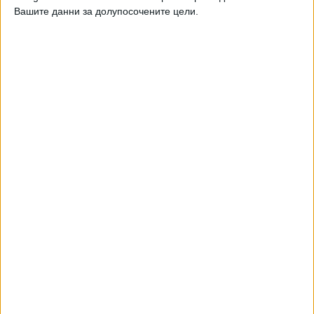
Вашите данни за долупосочените цели.
Шефът на парламента в Словения иска
референдум за излизане от НАТО
14 Апр. 2026
Буря със скорост 120 км/ч удари Хърватия и
Словения
27 Март 2026
Още по темата
ОЩЕ НОВИНИ ОТ ЧУЖБИНА
Нацистки кораб изплува заради сушата в Дунав