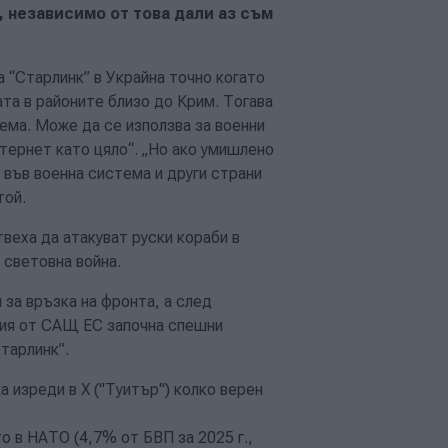
, независимо от това дали аз съм
 “Старлинк” в Украйна точно когато
ата в районите близо до Крим. Тогава
тема. Може да се използва за военни
нтернет като цяло“. „Но ако умишлено
 във военна система и други страни
той.
твеха да атакуват руски кораби в
 световна война.
за връзка на фронта, а след
ция от САЩ ЕС започна спешни
тарлинк”.
 изреди в X ("Туитър") колко верен
то в НАТО (4,7% от БВП за 2025 г.,