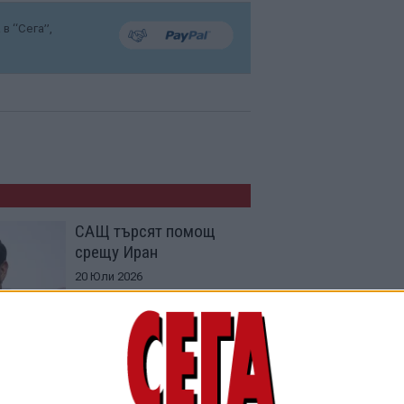
в “Сега”,
САЩ търсят помощ
срещу Иран
20 Юли 2026
Сергей Лавров
уведомил Марко