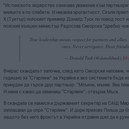
"Истинското лидерство означава уважение към партньори
малките и по-слабите. И никаква арогантност. Скъпи прият
X (Туитър) полският премиер Доналд Туск по повод пост н
полския външен министър Радослав Сикорски "дребно чов
True leadership means respect for partners and allies
ones. Never arrogance. Dear friends, 
— Donald Tusk (@donaldtusk)
10 
Вчерас скандалът започна, след като Сикорски напомни, 
годишно за “Старлинк” за Украйна и ако системата бъде 
принуден да търси друг партньор. “Млъкни, мъник. Вие пл
И няма с какво да замениш “Старлинк”, отвърна Мъск.
В скандала се намеси и държавният секретар на САЩ Марко
заплашвал да спре “Старлинк”. И дори призова Полша да б
защото без него фронтът в Украйна отдавна щял да е рухна