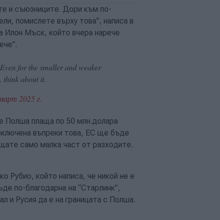
те и съюзниците. Дори към по-
ели, помислете върху това", написа в
а Илон Мъск, който вчера нарече
ече".
. Even for the smaller and weaker
think about it.
март 2025 г.
че Полша плаща по 50 млн.долара
изключена въпреки това, ЕС ще бъде
ащате само малка част от разходите.
 Рубио, който написа, че никой не е
ъде по-благодарна на “Старлинк”,
л и Русия да е на границата с Полша.