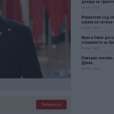
долара за турист
02 Авг. 2026
Израелски съд сп
охрана на затвор
03 Авг. 2026
Иран и Оман дого
отварянето на Ор
05 Авг. 2026
Румъния спасява 
Дунав
03 Авг. 2026
Запиши се