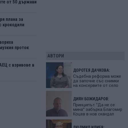
ите от 50 държави
ря плана за
 с крокодили
вориха
музкия проток
АВТОРИ
АЕЦ с взривове в
ДОРОТЕЯ ДАЧКОВА:
Съдебна реформа може
да започне със снимки
на консервите от село
ДИЯН БОЖИДАРОВ:
Принципът "Да не се
мина" забърка Благомир
Коцев в нов скандал
ЛЮДМИЛ ИЛИЕВ: