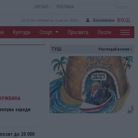
СИГНАЛ
РЕКЛАМА
Анонимен
ВХОД
22:27:47, четвъртък, 6 август 2026 г.
на
Култура
Спорт
Просвета
После
ТУШ
Разгледай всички
 ЧУЖБИНА
зплува заради
озит до 20 000