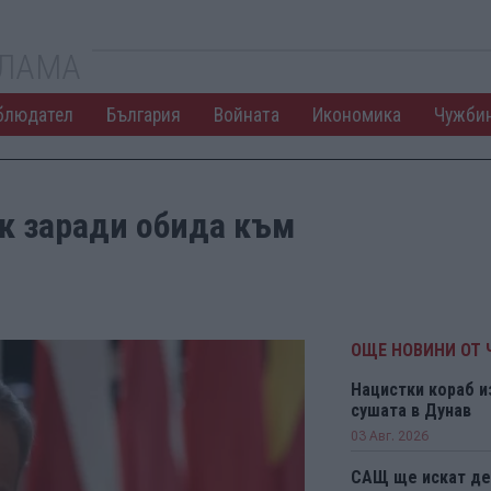
КЛАМА
блюдател
България
Войната
Икономика
Чужби
к заради обида към
ОЩЕ НОВИНИ ОТ
Нацистки кораб и
сушата в Дунав
03 Авг. 2026
САЩ ще искат деп