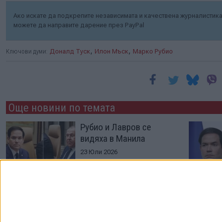
Ако искате да подкрепите независимата и качествена журналистика 
можете да направите дарение през PayPal
,
,
Ключови думи:
Доналд Туск
Илон Мъск
Марко Рубио
Още новини по темата
Рубио и Лавров се
видяха в Манила
23 Юли 2026
Демерджиев заминава
за САЩ по покана на