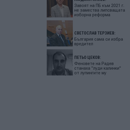
Завоят на ПБ към 2021 г.
не замества липсващата
изборна реформа
СВЕТОСЛАВ ТЕРЗИЕВ:
България сама си избра
вредител
ПЕТЬО ЦЕКОВ:
Феновете на Радев
станаха "луди калинки"
от лупингите му