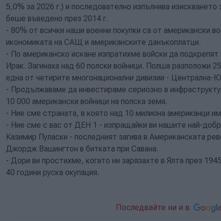
5,0% за 2026 г.) и последователно изпълнява изискването
беше въведено през 2014 г.
- 80% от всички наши военни покупки са от американски в
икономиката на САЩ и американските данъкоплатци.
- По американско искане изпратихме войски да подкрепят 
Ирак. Загинаха над 60 полски войници. Полша разположи 2
една от четирите многонационални дивизии - Централна-Ю
- Продължаваме да инвестираме сериозно в инфраструктур
10 000 американски войници на полска земя.
- Ние сме страната, в която над 10 милиона американци им
- Ние сме с вас от ДЕН 1 - изпращайки ви нашите най-доб
Казимир Пуласки - последният загива в Американската рев
Джордж Вашингтон в битката при Савана.
- Дори ви простихме, когато ни зарязахте в Ялта през 194
40 години руска окупация.
Последвайте ни и в