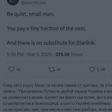
След като върху Мъск се изсипа лавина от критика, че отн
написа: “Предизвиках Путин на двубой заради Украйна и м
на украинската армия. Целият им фронт ще рухне, ако я и
кръвопролития в безизходица, в която Украйна неизбежно 
се интересува, наистина мисли и наистина разбира, иска м