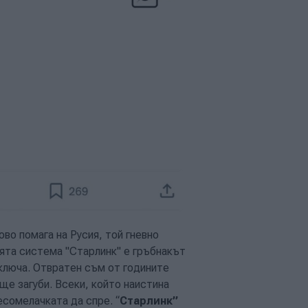
ово помага на Русия, той гневно
оята система "Старлинк" е гръбнакът
зключа. Отвратен съм от годините
ще загуби. Всеки, който наистина
есомелачката да спре. “
Старлинк”