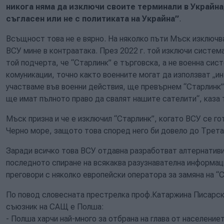
никога няма да изключи своите терминали в Украйна
съгласен или не с политиката на Украйна”
.
Всъщност това не е вярно. На няколко пъти Мъск изключва
ВСУ мине в контраатака. През 2022 г. той изключи систем
той подчерта, че “Старлинк” е търговска, а не военна сис
комуникации, точно както военните могат да използват „и
участваме във военни действия, ще превърнем “Старлинк”
ще имат пълното право да свалят нашите сателити“, каза 
Мъск призна и че е изключил “Старлинк”, когато ВСУ се го
Черно море, защото това според него би довело до Трета
Заради всичко това ВСУ отдавна разработват алтернативи 
последното спиране на всякаква разузнавателна информа
преговори с няколко европейски оператора за замяна на “С
По повод словесната престрелка проф.Катаржина Писарска
съюзник на САЩ е Полша:
- Полша харчи най-много за отбрана на глава от население