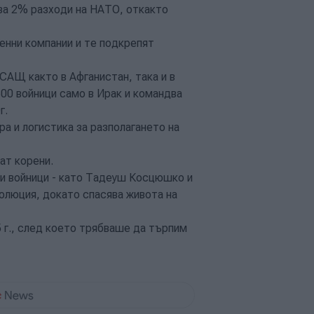
 за 2% разходи на НАТО, откакто
оенни компании и те подкрепят
САЩ както в Афганистан, така и в
500 войници само в Ирак и командва
г.
а и логистика за разполагането на
ат корени.
ри войници - като Тадеуш Косцюшко и
олюция, докато спасява живота на
5 г., след което трябваше да търпим