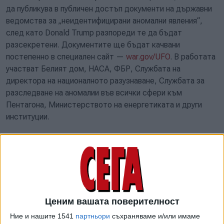
да публикува в публичен достъп документи на държавни
ведомства за „неидентифицирани аномални явления“,
след като Donald Trump разпореди те да бъдат
разсекретени. Документите ще бъдат качвани
постепенно в специален сайт —
war.gov/UFO
. В работата
участват Белият дом, НАСА, ФБР, Службата на
директора на националното разузнаване, Службата за
разследване на аномалии във всички сфери към
Пентагона, Министерството на енергетиката и други
институции.
Ценим вашата поверителност
Ние и нашите 1541
партньори
съхраняваме и/или имаме