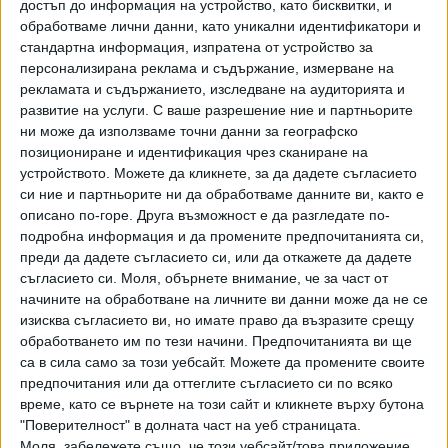
достъп до информация на устройство, като бисквитки, и
обработваме лични данни, като уникални идентификатори и
стандартна информация, изпратена от устройство за
персонализирана реклама и съдържание, измерване на
„Тази публикация следва указанието на президента
рекламата и съдържанието, изследване на аудиторията и
Доналд Тръмп да започне процес по идентифициране и
развитие на услуги.
С ваше разрешение ние и партньорите
ни може да използваме точни данни за географско
разсекретяване на правителствени файлове, свързани с
позициониране и идентификация чрез сканиране на
НЛО, в интерес на пълната прозрачност… Сега
устройството. Можете да кликнете, за да дадете съгласието
американците могат незабавно да получат достъп до
си ние и партньорите ни да обработваме данните ви, както е
разсекретените файлове на федералното правителство
описано по-горе. Друга възможност е да разгледате по-
за НЛО“, се казва в петъчно съобщение на
подробна информация и да промените предпочитанията си,
Министерството на отбраната . „В крайна сметка
преди да дадете съгласието си, или да откажете да дадете
обществеността ще може сама да направи изводите си
съгласието си.
Моля, обърнете внимание, че за част от
начините на обработване на личните ви данни може да не се
относно информацията, съдържаща се в тези файлове.“
изисква съгласието ви, но имате право да възразите срещу
обработването им по тези начини. Предпочитанията ви ще
Последвайте ни и в
са в сила само за този уебсайт. Можете да промените своите
предпочитания или да оттеглите съгласието си по всяко
време, като се върнете на този сайт и кликнете върху бутона
Ако искате да подкрепите независимата
"Поверителност" в долната част на уеб страницата.
и качествена журналистика в “Сега”,
можете да направите дарение през
Моля, забележете също, че този уебсайт/това приложение