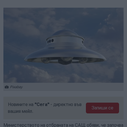
Play
Mute
Setti
Pixabay
Новините на
"Сега"
- директно във
Запиши се
вашия мейл.
Министерството на отбраната на САЩ обяви, че започва