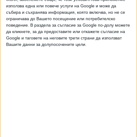
PayPal
използва една или повече услуги на Google и може да
събира и съхранява информация, която включва, но не се
ограничава до Вашето посещение или потребителско
,
Ключови думи:
Пентагона
НЛО
поведение. В раздела за съгласие за Google по-долу можете
да кликнете, за да предоставите или откажете съгласие на
Google и таговете на неговите трети страни да използват
Вашите данни за долупосочените цели.
Още новини по темата
Пентагонът разсекрети още 41 записа на НЛО
07 Авг. 2026
Хакери пратиха съобщение за атака на НЛО в
Бразилия
21 Юни 2026