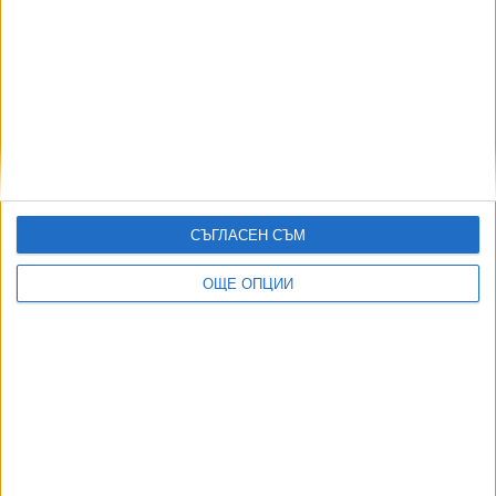
Формира се „Ислямско НАТО“
07 Авг. 2026
Израелски съд спря плана за охрана на затвор с
крокодили
03 Авг. 2026
Индия се отказа от сделката за изтребители Су-57Е от
Русия
СЪГЛАСЕН СЪМ
06 Авг. 2026
Иран и Оман договориха отварянето на Ормузкия проток
ОЩЕ ОПЦИИ
05 Авг. 2026
ТУШ
Разгледай всички