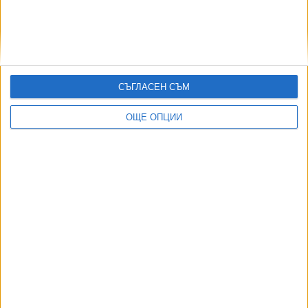
Петима загинаха след удар на тир и кола край
Ботевград
01 Май 2026
СЪГЛАСЕН СЪМ
Румънец е управлявал колата, в която загинаха
мигрантите край Бургас
ОЩЕ ОПЦИИ
07 Ноем. 2025
Още по темата
ОЩЕ НОВИНИ ОТ ЧУЖБИНА
Формира се „Ислямско НАТО“
07 Авг. 2026
Израелски съд спря плана за охрана на затвор с