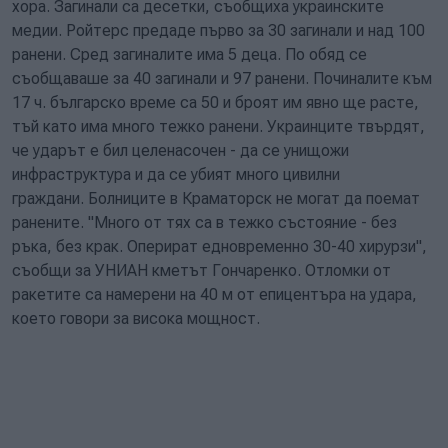
хора. Загинали са десетки, съобщиха украинските
медии. Ройтерс предаде първо за 30 загинали и над 100
ранени. Сред загиналите има 5 деца. По обяд се
съобщаваше за 40 загинали и 97 ранени. Починалите към
17 ч. българско време са 50 и броят им явно ще расте,
тъй като има много тежко ранени. Украинците твърдят,
че ударът е бил целенасочен - да се унищожи
инфраструктура и да се убият много цивилни
граждани. Болниците в Краматорск не могат да поемат
ранените. "Много от тях са в тежко състояние - без
ръка, без крак. Оперират едновременно 30-40 хирурзи",
съобщи за УНИАН кметът Гончаренко. Отломки от
ракетите са намерени на 40 м от епицентъра на удара,
което говори за висока мощност.