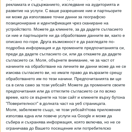
Алексей Арестович коментира, че е използвана ракета
рекламата и съдържанието, изследване на аудиторията и
тип Искандер и че атаката е внимателно планирана.
развитие на услуги.
С ваше разрешение ние и партньорите
Самият Зеленски написа в социалните мрежи, че руската
ни може да използваме точни данни за географско
войска е използвала ракета Точка У - тактическа
позициониране и идентификация чрез сканиране на
балистична ракета с малък обсег. По гарата са
устройството. Можете да кликнете, за да дадете съгласието
си ние и партньорите ни да обработваме данните ви, както е
изстреляни 2 ракети. "Руските изверги не се отказват от
описано по-горе. Друга възможност е да разгледате по-
методите си. Не смеят да ни се противопоставят на
подробна информация и да промените предпочитанията си,
бойното поле и цинично унищожават цивилното
преди да дадете съгласието си, или да откажете да дадете
население. Това е зло, което не знае граници. И ако не
съгласието си.
Моля, обърнете внимание, че за част от
бъде наказано, никога няма да спре" , написа Зеленски в
начините на обработване на личните ви данни може да не се
социалните мрежи.
изисква съгласието ви, но имате право да възразите срещу
обработването им по тези начини. Предпочитанията ви ще
Евакуацията с влак е невъзможна, затова местните
са в сила само за този уебсайт. Можете да промените своите
власти решиха да извозват хората с автобуси. "Който
предпочитания или да оттеглите съгласието си по всяко
може да се добере до Краматорск, ще бъде евакуиран",
време, като се върнете на този сайт и кликнете върху бутона
"Поверителност" в долната част на уеб страницата.
каза кметът.
Моля, забележете също, че този уебсайт/това приложение
използва една или повече услуги на Google и може да
събира и съхранява информация, която включва, но не се
Руският президент Путин ще съсредоточи атаките на
ограничава до Вашето посещение или потребителско