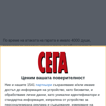
По време на атаката на гарата е имало 4000 души,
повечето възрастни, жени и деца, съобщи кметът.
Краматорск е 150-хиляден град в Източна Украйна,
Донецка област. От няколко дни украинските власти
призовават жителите на Донбас да се евакуират
спешно, защото се очаква руско нападение. Загиналите
Ценим вашата поверителност
на гарата са именно хора, които са напускали града.
Руските пропагандни канали спешно реагираха - в
Ние и нашите 1541
партньори
съхраняваме и/или имаме
ответ разпространяват снимка на ракета, за която
достъп до информация на устройство, като бисквитки, и
обработваме лични данни, като уникални идентификатори и
твърдят, че бил изстрелян от украинците по гарата. На
стандартна информация, изпратена от устройство за
него на руски пише "За детей". Съветникът на Зеленски
персонализирана реклама и съдържание, измерване на