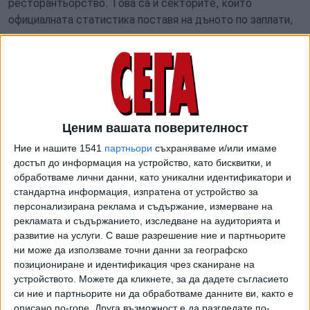
ресторантьорство. Това са и секторите, които
официалната статистика поставя на дъното по заплати,
вероятно и заради прикриването на реалните плащания.
Най-губещи от недекларирания доход остават
служителите, които се осигуряват на по-ниски суми от
реалния размер на заплатата - обикновено на минимална
работна заплата. Така те намаляват сериозно парите,
Ценим вашата поверителност
които ще получават след пенсиониране или като
обезщетение при болест.
Ние и нашите 1541
партньори
съхраняваме и/или имаме
достъп до информация на устройство, като бисквитки, и
В помощ на работещите НАП предлага нова услуга -
обработваме лични данни, като уникални идентификатори и
всеки може да изчисли загубите си с калкулатора на
стандартна информация, изпратена от устройство за
персонализирана реклама и съдържание, измерване на
сайта:
www.zaplatavplik.bg
.
Достатъчно е да се въведе
рекламата и съдържанието, изследване на аудиторията и
заплатата, на която се осигурявате, и тази, която реално
развитие на услуги.
С ваше разрешение ние и партньорите
получавате.
ни може да използваме точни данни за географско
позициониране и идентификация чрез сканиране на
„Ако работник реално получава 1500 лв., но
устройството. Можете да кликнете, за да дадете съгласието
работодателят му го осигурява на минималната работна
си ние и партньорите ни да обработваме данните ви, както е
заплата, загубата за служителя в следващите 30 години
описано по-горе. Друга възможност е да разгледате по-