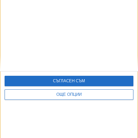
Борис Михайлов става шеф на НАП
10 Юни 2026
Още по темата
ОЩЕ НОВИНИ ОТ ИКОНОМИКА
СЪГЛАСЕН СЪМ
Скандалът "Боташ" гръмна с нова сила
ОЩЕ ОПЦИИ
05 Авг. 2026
При дефицит в Аржентина депутати и министри остават
без заплати
04 Авг. 2026
Туроператор остави стотици унгарци без почивка в