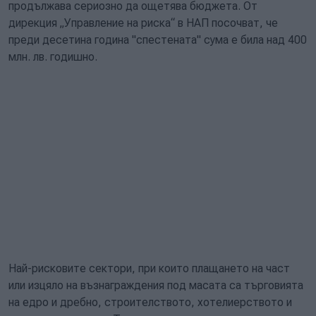
продължава сериозно да ощетява бюджета. От
дирекция „Управление на риска“ в НАП посочват, че
преди десетина година "спестената" сума е била над 400
млн. лв. годишно.
Най-рисковите сектори, при които плащането на част
или изцяло на възнаграждения под масата са търговията
на едро и дребно, строителството, хотелиерството и