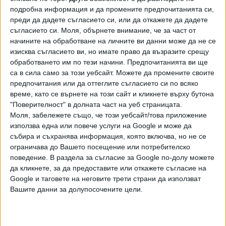
е близо 109 000 лв. В тази сума влизат пенсията,
подробна информация и да промените предпочитанията си,
обезщетенията за майчинство и безработица, от които
преди да дадете съгласието си, или да откажете да дадете
ще се лиши служителят. Освен това, той губи
съгласието си.
Моля, обърнете внимание, че за част от
начините на обработване на личните ви данни може да не се
възможност да се възползва от пълния размер на по-
изисква съгласието ви, но имате право да възразите срещу
високите данъчни облекчения за деца, тъй като те се
обработването им по тези начини. Предпочитанията ви ще
изчисляват върху заплатата, на която се осигуряват
са в сила само за този уебсайт. Можете да промените своите
лицата“, коментира Николай Петков, директор на
предпочитания или да оттеглите съгласието си по всяко
дирекция „Управление на риска“ в НАП.
време, като се върнете на този сайт и кликнете върху бутона
"Поверителност" в долната част на уеб страницата.
С цел да запознае работниците с рисковете, ако се
Моля, забележете също, че този уебсайт/това приложение
съгласят да се осигуряват на по-нисък от реалния си
използва една или повече услуги на Google и може да
доход, приходната агенция стартира кампания „Заплата
събира и съхранява информация, която включва, но не се
в плик“. Тя акцентира върху ползите за обществото от
ограничава до Вашето посещение или потребителско
поведение. В раздела за съгласие за Google по-долу можете
доброволното деклариране и внасяне на данъци и
да кликнете, за да предоставите или откажете съгласие на
осигурителни вноски, както и на щетите, които
Google и таговете на неговите трети страни да използват
причинява недобросъвестното поведение. Чрез фейсбук
Вашите данни за долупосочените цели.
страницата на НАП се разяснява какви биха били
последствията за работници и работодатели, ако
получават или дават заплата в плик. В поредица от