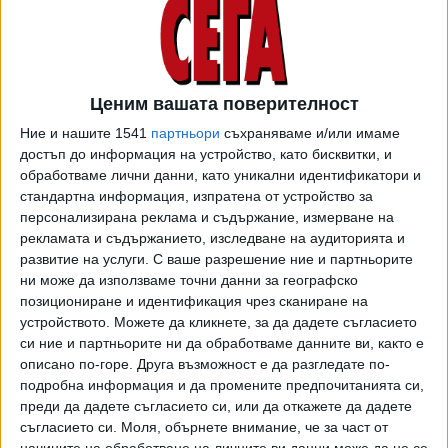
повърхността е заравнена и са оформени бразди.
Отнетият пясък от този заравнен участък е насипан
върху "пясъчните дюни.
Още преди проверката министърът на туризма Марияна
Ценим вашата поверителност
Николова заяви, че не са внасяни промени в схемата за
Ние и нашите 1541
партньори
съхраняваме и/или имаме
разполагане на търговски обекти на плажа, която е
достъп до информация на устройство, като бисквитки, и
одобрена през 2018 г.
обработваме лични данни, като уникални идентификатори и
стандартна информация, изпратена от устройство за
"Констатирането на неестествено състояние на
персонализирана реклама и съдържание, измерване на
морския плаж след преминаване на верижна техника
рекламата и съдържанието, изследване на аудиторията и
представлява неспазване на екологичните норми,
развитие на услуги.
С ваше разрешение ние и партньорите
свързани с опазване на естествения ландшафт по начин
ни може да използваме точни данни за географско
и със средства, недопускащи вредно въздействие,
позициониране и идентификация чрез сканиране на
устройството. Можете да кликнете, за да дадете съгласието
необратими изменения и увреждане", посочват от
си ние и партньорите ни да обработваме данните ви, както е
Министерството на туризма.
описано по-горе. Друга възможност е да разгледате по-
подробна информация и да промените предпочитанията си,
Окръжната прокуратура на Бургас също е започнала
преди да дадете съгласието си, или да откажете да дадете
проверка.
съгласието си.
Моля, обърнете внимание, че за част от
начините на обработване на личните ви данни може да не се