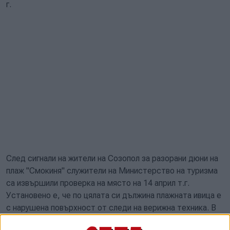
г.
След сигнали на жители на Созопол за разорани дюни на
плаж "Смокиня" служители на Министерство на туризма
са извършили проверка на място на 14 април т.г.
Установено е, че по цялата си дължина плажната ивица е
с нарушена повърхност от следи на верижна техника. В
южната част е оформен правоъгълен участък, където