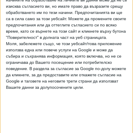
Преди няколко дни концесионерът на плаж "Смокиня-
изисква съгласието ви, но имате право да възразите срещу
север" Иван Алексиев заяви, че след зимния сезон
обработването им по тези начини. Предпочитанията ви ще
всички заведения били паднали, затова взели решения да
са в сила само за този уебсайт. Можете да промените своите
ги подменят. "Говорихме със собствениците, те са
предпочитания или да оттеглите съгласието си по всяко
преместваеми, да ги изнесат. Тези заведения са на 16-
време, като се върнете на този сайт и кликнете върху бутона
17 години, преди тях е имало други и други".
"Поверителност" в долната част на уеб страницата.
Моля, забележете също, че този уебсайт/това приложение
Според сигналите на недоволните граждани обаче
използва една или повече услуги на Google и може да
разораването на плажа е заради предстоящо
събира и съхранява информация, която включва, но не се
ограничава до Вашето посещение или потребителско
изграждане на дискотека, част от известна верига.
поведение. В раздела за съгласие за Google по-долу можете
Кметът на Созопол Тихомир Янакиев уточни пред БНР,
да кликнете, за да предоставите или откажете съгласие на
Google и таговете на неговите трети страни да използват
че при тях е постъпило уведомление за строителни
Вашите данни за долупосочените цели.
дейности с тежка механизирана техника на 15 март с
цел плажът да се почисти и да се подготви за новия
сезон.
Последвайте ни и в