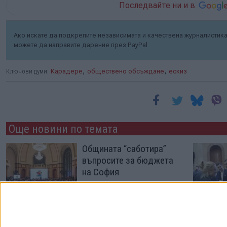
Последвайте ни и в
Ако искате да подкрепите независимата и качествена журналистика 
можете да направите дарение през PayPal
,
,
Ключови думи:
Карадере
обществено обсъждане
ескиз
Още новини по темата
Общината “саботира”
въпросите за бюджета
на София
17 Апр. 2025