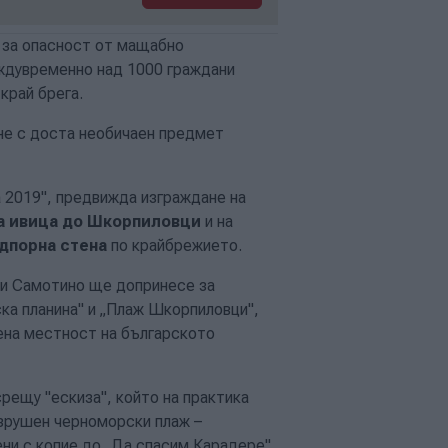
 за опасност от мащабно
еждувременно над 1000 граждани
край брега.
не с доста необичаен предмет
а 2019", предвижда изграждане на
а ивица до Шкорпиловци
и на
дпорна стена
по крайбрежието.
 и Самотино ще допринесе за
ка планина" и „Плаж Шкорпиловци",
ена местност на българското
рещу "ескиза", който на практика
азрушен черноморски плаж –
ни с копие до „Да спасим Карадере",