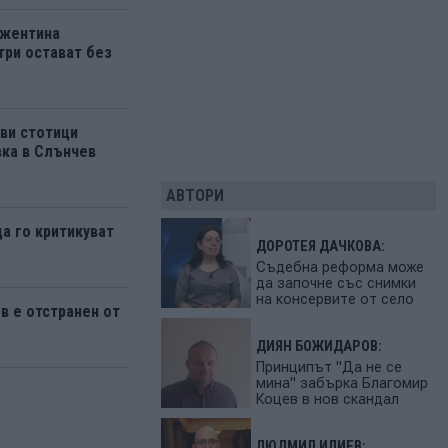
ржентина
три остават без
ви стотици
вка в Слънчев
АВТОРИ
да го критикуват
ДОРОТЕЯ ДАЧКОВА:
Съдебна реформа може
да започне със снимки
на консервите от село
 е отстранен от
ДИЯН БОЖИДАРОВ:
Принципът "Да не се
мина" забърка Благомир
Коцев в нов скандал
ЛЮДМИЛ ИЛИЕВ: