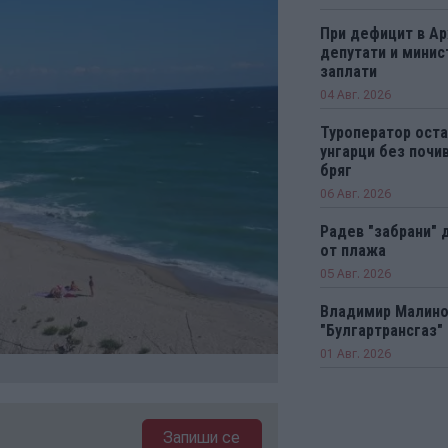
При дефицит в А
депутати и минис
заплати
04 Авг. 2026
Туроператор оста
унгарци без почи
бряг
06 Авг. 2026
Радев "забрани" 
от плажа
05 Авг. 2026
Владимир Малинов
"Булгартрансгаз"
01 Авг. 2026
Запиши се