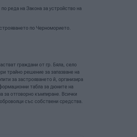
о реда на Закона за устройство на
астрояването по Черноморието.
астват граждани от гр. Бяла, село
ери трайно решение за запазване на
пити за застрояването й, организира
нформационни табла за дюните на
ла за отговорно къмпиране. Всички
оброволци със собствени средства.