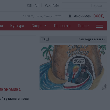
СИГНАЛ
РЕКЛАМА
Анонимен
ВХОД
19:38:02, петък, 7 август 2026 г.
на
Култура
Спорт
Просвета
После
ТУШ
Разгледай всички
 ИКОНОМИКА
" гръмна с нова