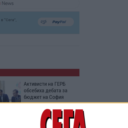
в “Сега”,
Активисти на ГЕРБ
обсебиха дебата за
бюджет на София
26 Яну. 2024