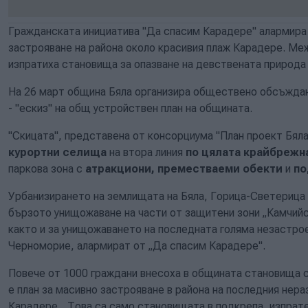
Гражданската инициатива "Да спасим Карадере" алармира
застрояване на района около красивия плаж Карадере. М
изпратиха становища за опазване на девствената природа 
На 26 март община Бяла организира обществено обсъжда
- "ескиз" на общ устройствен план на общината.
"Скицата", представена от консорциума "План проект Бял
курортни селища
на втора линия
по цялата крайбрежн
паркова зона с
атракциони, преместваеми обекти
и
по
Урбанизирането на землищата на Бяла, Горица-Светерица
бързото унищожаване на части от защитени зони „Камчийс
както и за унищожаването на последната голяма незастро
Черноморие, алармират от „Да спасим Карадере".
Повече от 1000 граждани внесоха в общината становища с
е план за масивно застрояване в района на последния нер
Карадере. „Това са само становищата в подкрепа, изпрате