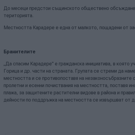
До месеци предстои същинското обществено обсъждане п
територията.
Местността Карадере е една от малкото, пощадени от з
Бранителите
„Да спасим Карадере" е гражданска инициатива, в която уч
Горица и др. части на страната. Групата се стреми да нам
местността и се противопоставя на незаконосъбразните о
пролетни и есенни почиствания на местността, поставя и
плажа, за защитените растителни видове в района и прави
дейности по поддръжка на местността се извършват от д