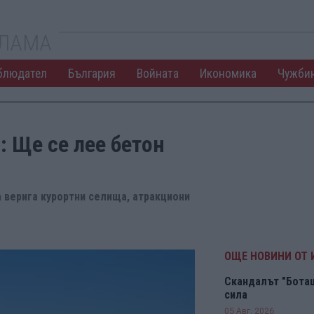
КЛАМА
блюдател
България
Войната
Икономика
Чужби
: Ще се лее бетон
 верига курортни селища, атракциони
ОЩЕ НОВИНИ ОТ
Скандалът "Боташ
сила
05 Авг. 2026