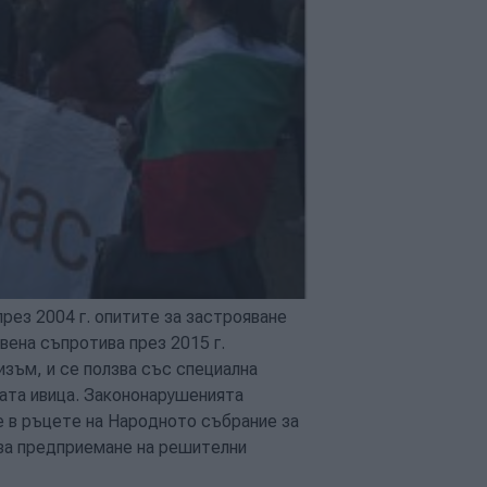
рез 2004 г. опитите за застрояване
вена съпротива през 2015 г.
зъм, и се ползва със специална
ната ивица. Закононарушенията
е в ръцете на Народното събрание за
 за предприемане на решителни