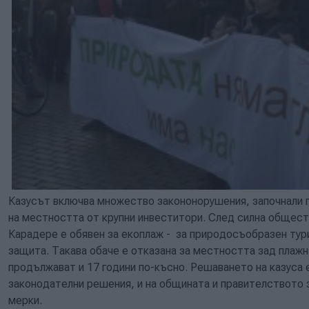
Казусът включва множество закононорушения, започнали п
на местността от крупни инвеститори. След силна общест
Карадере е обявен за екоплаж - за природосъобразен тури
защита. Такава обаче е отказана за местността зад плаж
продължават и 17 години по-късно. Решаването на казуса 
законодателни решения, и на общината и правителството
мерки.