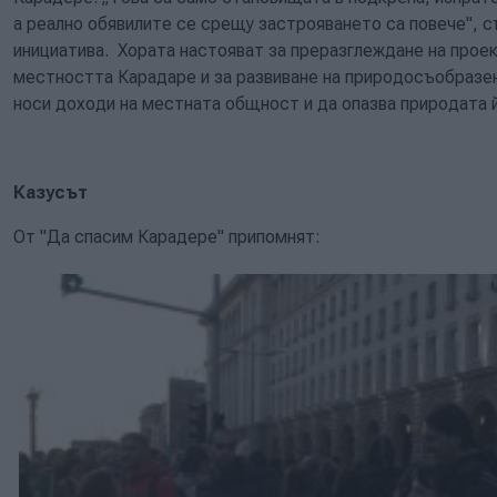
а реално обявилите се срещу застрояването са повече", 
инициатива. Хората настояват за преразглеждане на проек
местността Карадаре и за развиване на природосъобразе
носи доходи на местната общност и да опазва природата 
Казусът
От "Да спасим Карадере" припомнят: